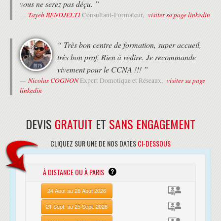
vous ne serez pas déçu. ”
Tayeb BENDJELTI
visiter sa page linkedin
Consultant-Formateur,
“ Très bon centre de formation, super accueil,
très bon prof. Rien à redire. Je recommande
vivement pour le CCNA !!! ”
Nicolas COGNON
visiter sa page
Expert Domotique et Réseaux,
linkedin
DEVIS
GRATUIT
ET
SANS ENGAGEMENT
CLIQUEZ SUR UNE DE NOS DATES
CI-DESSOUS
À DISTANCE OU À PARIS
24 Aout au 28 Aout 2026
21 Sept. au 25 Sept. 2026