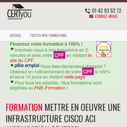
01 42 93 52 72
ECRIVEZ-NOUS
ACCUEIL
TOUTES NOS FORMATIONS
Financez votre formation à 100% !
Inscrivez-vous à nos formations en 2
CPF
minutes et avec votre
en visitant
le
site du CPF
.
Vous êtes demandeur d'emploi ?
CPF
Obtenez un cofinancement de votre
à 100%
et sous 10 jours en visitant
cette page
.
Pour tous les salariés : Nos formations sont
éligibles au
FNE-Formation
!
FORMATION
METTRE EN OEUVRE UNE
INFRASTRUCTURE CISCO ACI