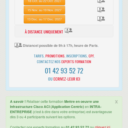
18 Oct. au 22 Oct. 2027
15 Nov. au 19 Nov. 2027
13 Dec. au 17 Dec. 2027
À DISTANCE UNIQUEMENT
21 Sept. au 25 Sept. 2026
Distancel possible de 9h à 17h, heure de Paris
.
12 Oct. au 16 Oct. 2026
TARIFS,
PROMOTIONS
, INSCRIPTIONS,
CPF
,
CONTACTEZ NOS
EXPERTS FORMATION
01 42 93 52 72
OU
ECRIVEZ-LEUR ICI
x
A savoir !
Réaliser cette formation
Mettre en oeuvre une
Infrastructure Cisco ACI (Application Centric)
en
INTRA-
ENTREPRISE
(c'est à dire dans votre entreprise) est avantageuse
dès 3 ou 4 participants suivant les options.
Contactez nos experts formation au
01 42 93 52 72
ou
cliquez ici