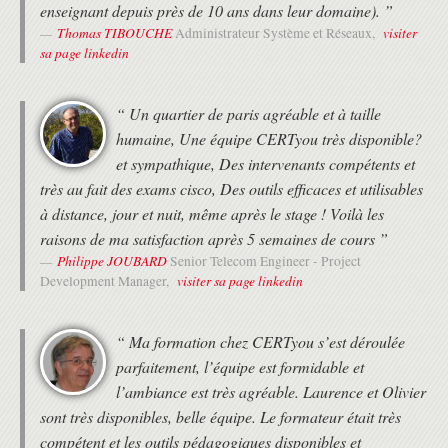
Sauvegarde de la configuration
enseignant depuis près de 10 ans dans leur domaine). ”
Authentification, autorisation et traçabilité
Thomas TIBOUCHE
visiter
Administrateur Système et Réseaux,
Contrôle d'accès basé sur les rôles
sa page linkedin
Mise à niveau de l'ACI Cisco
Collecte pour le support technique
LABS
“ Un quartier de paris agréable et à taille
humaine, Une équipe CERTyou très disponible?
Découverte de la Fabric
Configuration du Network Time Protocol (NTP)
et sympathique, Des intervenants compétents et
Création des Access Policies et des Virtual Port Channel (vPC)
très au fait des exams cisco, Des outils efficaces et utilisables
Activation de la connectivité de niveau 2 dans le même Endpoint
à distance, jour et nuit, même après le stage ! Voilà les
Group (EPG)
raisons de ma satisfaction après 5 semaines de cours ”
Activation de la connectivité de niveau 2 inter EPG
Philippe JOUBARD
Activation de la connectivité de niveau 3 inter EPG
Senior Telecom Engineer - Project
visiter sa page linkedin
Development Manager,
Comparaison des méthodes de transport de trafic dans un
domaine Bridgé
Configuration de la connexion externe de Niveau 2 (L2Out)
“ Ma formation chez CERTyou s’est déroulée
Configuration de la connexion externe de Niveau 3 (L2Out)
Intégartion des Application Policy Infrastructure Controller (APIC)
parfaitement, l’équipe est formidable et
avec VMware vCenter en utilisant VMware Distributed Virtual
l’ambiance est très agréable. Laurence et Olivier
Switch (DVS)
sont très disponibles, belle équipe. Le formateur était très
compétent et les outils pédagogiques disponibles et