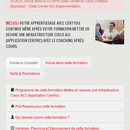
DCACI), inclue dans le CCNP® Data Center et Cisco Certified
Specialist – Data Center ACI Implementation.
INCLUS !
VOTRE APPRENTISSAGE AVEC CERTYOU
CONTINUE MÊME APRÈS VOTRE FORMATION METTRE EN
OEUVRE UNE INFRASTRUCTURE CISCO ACI
(APPLICATION CENTRIC) AVEC LE COACHING APRÈS-
COURS.
Contenu Complet
Inclus dans cette formation
Tarifs & Promotions
Programme de cette formation Mettre en oeuvre une Infrastructure
Cisco ACI (Application Centric)
Pré-Requis pour cette formation
PRÉSENTATION DE L'INFRASTRUCTURE DE LA MATRICE DE L'ACI
CISCO ET DES CONCEPTS DE BASE
Compréhension des protocoles de mise en réseau, du routage
Qui devrait suivre cette formation ?
et de la commutation
Qu'est-ce que l'ACI Cisco ?
Concepteur de réseau
Horaires, Planning et Déroulement de cette formation
Connaissance des produits de commutation Ethernet Cisco
Topologie et matériel de l'ACI Cisco