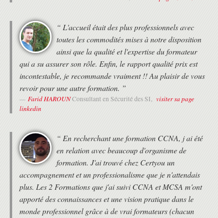
• Cette formation est organisée pour un maximum de 14 participants.
Intégration de VMware vCenter VDS
Immédiateté de résolution dans VMM
“ L'accueil était des plus professionnels avec
Intégrations VMM alternatives
toutes les commodités mises à notre disposition
INTÉGRATION DE VMWARE VCENTER VDS
ainsi que la qualité et l'expertise du formateur
qui a su assurer son rôle. Enfin, le rapport qualité prix est
Resolution Immediacy in VMM
Alternative VMM Integrations
incontestable, je recommande vraiment !! Au plaisir de vous
DÉCRIRE LES INTÉGRATIONS DE LA COUCHE 4 À LA COUCHE 7
revoir pour une autre formation. ”
Farid HAROUN
visiter sa page
Consultant en Sécurité des SI,
Insertion d'Appliance de service sans graphique de service ACI
linkedin
L4-L7
Insertion d'Appliance de service via le graphique de service ACI
L4-L7
“ En recherchant une formation CCNA, j ai été
Workflow de configuration du graphe de service
en relation avec beaucoup d'organisme de
Introduction au graphique de service avec PBR
formation. J'ai trouvé chez Certyou un
EXPLIQUER LA GESTION DE DE L'ACI CISCO
accompagnement et un professionalisme que je n'attendais
Gestion hors données
plus. Les 2 Formations que j'ai suivi CCNA et MCSA m'ont
Gestion intra données
apporté des connaissances et une vision pratique dans le
Syslog
Snmp
monde professionnel grâce à de vrai formateurs (chacun