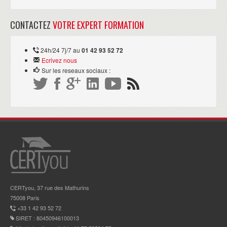
CONTACTEZ
VOTRE EXPERT FORMATION
24h/24 7j/7 au
01 42 93 52 72
Ecrivez nous
Sur les reseaux sociaux :
CERTyou, 37 rue des Mathurins
75008 Paris
+33 1 42 93 52 72
SIRET : 80450946100013