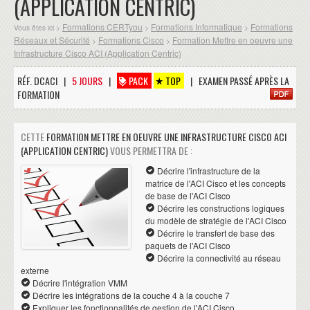
(APPLICATION CENTRIC)
Formations CERTyou
Formations Informatique
Formations
Vous êtes ici >
>
>
Réseaux et Sécurité
Formations Cisco
Formation Mettre en oeuvre une
>
>
Infrastructure Cisco ACI (Application Centric)
RÉF. DCACI |
5 JOURS
|
PACK
TOP
| EXAMEN PASSÉ APRÈS LA
FORMATION
CETTE
FORMATION METTRE EN OEUVRE UNE INFRASTRUCTURE CISCO ACI
(APPLICATION CENTRIC)
VOUS PERMETTRA DE :
Décrire l'infrastructure de la
matrice de l'ACI Cisco et les concepts
de base de l'ACI Cisco
Décrire les constructions logiques
du modèle de stratégie de l'ACI Cisco
Décrire le transfert de base des
paquets de l'ACI Cisco
Décrire la connectivité au réseau
externe
Décrire l'intégration VMM
Décrire les intégrations de la couche 4 à la couche 7
Expliquer les fonctionnalités de gestion de l'ACI Cisco