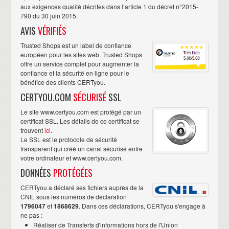
certifications convoitées. Chez CERTyou, on ne se sent
aux exigences qualité décrites dans l’article 1 du décret n°2015-
pas dans une usine à formation. Ici, le choix est ciblé et
790 du 30 juin 2015.
la Certification n'est pas en option. On ressort avec une
AVIS
VÉRIFIÉS
compétence reconnue. L'apprentissage en petit groupe
Trusted Shops est un label de confiance
permet une écoute de la part du formateur, très
européen pour les sites web. Trusted Shops
offre un service complet pour augmenter la
compétent et pédagogue, qui prends le temps de revenir
confiance et la sécurité en ligne pour le
sur les questions de chacun. ”
bénéfice des clients CERTyou.
Renaud ANDANSON
Ingénieur procédé production
CERTYOU.COM
SÉCURISÉ
SSL
visiter sa page linkedin
expérimenté,
Le site www.certyou.com est protégé par un
certificat SSL. Les détails de ce certificat se
trouvent
ici
.
“ J'ai suivi 2 formations et suis donc reste 4
Le SSL est le protocole de sécurité
semaines. Je me suis formé Cisco CCNP +
transparent qui créé un canal sécurisé entre
Prince2 et recommande très très fortement
votre ordinateur et www.certyou.com.
CertYou en tant qu'organisme de formation et ceux pour
DONNÉES
PROTÉGÉES
plusieurs raisons : Un accueil exceptionnel
CERTyou a déclaré ses fichiers auprès de la
(viennoiseries, thé et café chaque jours et a chaque
CNIL sous les numéros de déclaration
1796047
et
1868629
. Dans ces déclarations, CERTyou s'engage à
poses), Des conseillers toujours disponibles, Des locaux
ne pas :
très propres, Des Formateur d’exceptions ! Des
Réaliser de Transferts d'informations hors de l'Union