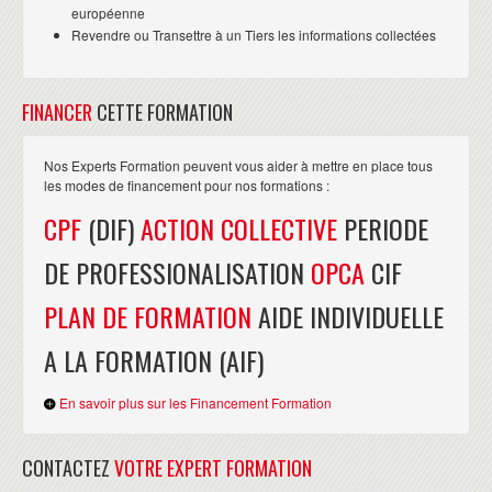
professionnels qui connaissent parfaitement le contenu
européenne
Revendre ou Transettre à un Tiers les informations collectées
de leurs formations et qui l'animent comme il le faut.
Prenez contact et vous aussi venez vous former ! ”
Stéphane MAMADOU
visiter sa page
Consultante SI,
FINANCER
CETTE FORMATION
linkedin
Nos Experts Formation peuvent vous aider à mettre en place tous
“ Chaque formation réalisée par CERTyou
les modes de financement pour nos formations :
est une nouvelle et belle expérience alliant
CPF
(DIF)
ACTION COLLECTIVE
PERIODE
la qualité de pédagogie de chaque
formateur, l'efficacité et la convivialité de toute une
DE PROFESSIONALISATION
OPCA
CIF
équipe dirigeante. Ainsi, chaque session vous apporte
PLAN DE FORMATION
AIDE INDIVIDUELLE
bien plus qu'un niveau de connaissance par la
transmission d'un savoir également issu d'une forte
A LA FORMATION (AIF)
expérience terrain, vous permettant de grandir par
l'illustration de cas pratiques et pertinents. Je suis
En savoir plus sur les Financement Formation
extrêmement satisfait par mes formations et
certifications, par l'approche et l'état d'esprit de toute
CONTACTEZ
VOTRE EXPERT FORMATION
l'équipe CertYou. Je recommande fortement CERTyou à