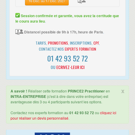
16 Dec. au 17 Dec. 2027
“ Merci beaucoup pour cette formation.
Session confirmée et garantie, vous avez la certitude que
J'en ai retenu beaucoup de best pratices
le cours aura lieu
.
pour mes projects ”
Distancel possible de 9h à 17h, heure de Paris
.
William TRAN
visiter sa
Transformation & acceleration,
page linkedin
TARIFS,
PROMOTIONS
, INSCRIPTIONS,
CPF
,
CONTACTEZ NOS
EXPERTS FORMATION
01 42 93 52 72
“ Dans un souci de répondre aux exigences
de nos clients, NewSoft IT a recherché un
OU
ECRIVEZ-LEUR ICI
organisme capable de décliner une
formation d’ITIL. Après une recherche sur internet, il
s'est avéré que les informations fournies par le site
x
A savoir !
Réaliser cette formation
PRINCE2 Practitioner
en
CERTyou répondaient à ma demande. Le contact
INTRA-ENTREPRISE
(c'est à dire dans votre entreprise) est
avantageuse dès 3 ou 4 participants suivant les options.
téléphonique a confirmé mon choix. Accueil et réponses
à mes questions très professionnels. Lors de la
Contactez nos experts formation au
01 42 93 52 72
ou
cliquez ici
formation nous sommes reçus dans des locaux très
pour réaliser un devis personnalisé
.
accueillants avec boissons chaudes, bouteille d’eau,
viennoiseries… Les cours sont dispensés à un maximum