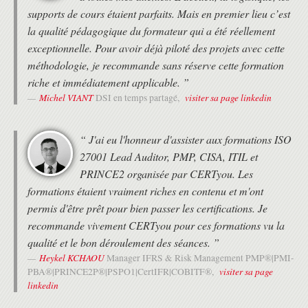
supports de cours étaient parfaits. Mais en premier lieu c’est
la qualité pédagogique du formateur qui a été réellement
exceptionnelle. Pour avoir déjà piloté des projets avec cette
méthodologie, je recommande sans réserve cette formation
riche et immédiatement applicable. ”
Michel VIANT
visiter sa page linkedin
DSI en temps partagé,
“ J'ai eu l'honneur d'assister aux formations ISO
27001 Lead Auditor, PMP, CISA, ITIL et
PRINCE2 organisée par CERTyou. Les
formations étaient vraiment riches en contenu et m'ont
permis d'être prêt pour bien passer les certifications. Je
recommande vivement CERTyou pour ces formations vu la
qualité et le bon déroulement des séances. ”
Heykel KCHAOU
Manager IFRS & Risk Management PMP®|PMI-
visiter sa page
PBA®|PRINCE2P®|PSPO1|CertIFR|COBITF®,
linkedin