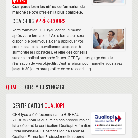
Pack
Comparez bien les offres de formation du
satisfait de cette formation de certification PRINCE2
marché !
Notre offre est la
plus complète
.
chez CERTYOU.Tout d'abord, compte-tenu des
COACHING
APRÈS-COURS
compétences et des qualités pédagogiques du formateur.
Votre formation CERTyou continue même
Egalement, vu la qualité de l'organisation et de la
après votre formation ! Votre formateur sera
logistique autour en terme de planification et des
disponible pour vous aider à appliquer vos
conditions appréciables du déroulement de la
connaissances nouvellement acquises, à
surmonter les obstacles, et offre des conseils
formation. ”
sur des applications spécifiques. CERTyou s'engage dans la
Hassan AZAD
visiter sa page
Senior IT Project Manager,
réalisation de vos objectifs, c'est la raison pour laquelle vous avez
linkedin
jusqu'à 30 jours pour profiter de votre coaching.
“ Réaliser le cursus de formation Lean Six
QUALITE
CERTYOU S'ENGAGE
Sigma (Yellow, Green et Black Belt) +
PRINCE2 chez CERTyou a été ma
CERTIFICATION
QUALIOPI
meilleure expérience de formation. Le cadre est calme
CERTyou a été reconnu par le BUREAU
et propice à l'apprentissage. L'équipe CERTyou est à
VERITAS pour la qualité de ces procédures et
votre écoute pour organiser les formations dans les
lui a décerné la certification Qualiopi Formation
Professionnelle. La certification de services
meilleures conditions possibles afin d'obtenir les
Qualiopi Formation Professionnelle répond