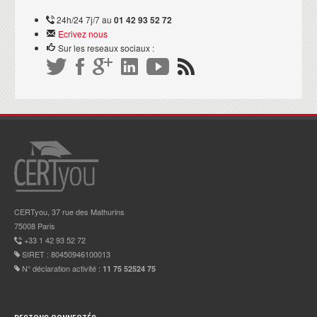
tous et toutes qui veulent se certifier efficacement. ”
24h/24 7j/7 au
01 42 93 52 72
Gilles BELARD
Senior Solution Specialist Consultant,
Ecrivez nous
visiter sa page linkedin
Sur les reseaux sociaux :
“ J’ai été ravie de suivre les formations
PRINCE2 Foundation et PRINCE2
Practitioner avec Certyou. Tout est mis en
œuvre pour que nous réussissions, tant au niveau de
l’organisation, de la disponibilité des formateurs et la
vôtre et de la qualité de la formation. Je suivrais sans
hésiter une autre session de formation de Certyou !
Merci encore pour votre accompagnement,
CERTyou, 37 rue des Mathurins
l’organisation et la qualité de la formation de la
75008 Paris
+33 1 42 93 52 72
semaine dernière. ”
SIRET : 80450946100013
Marie-Camille VAN WYMEERSCH
Chef de projet, finance,
N° déclaration activité :
11 75 52524 75
visiter sa page linkedin
“ Merci pour cette semaine... Merci pour