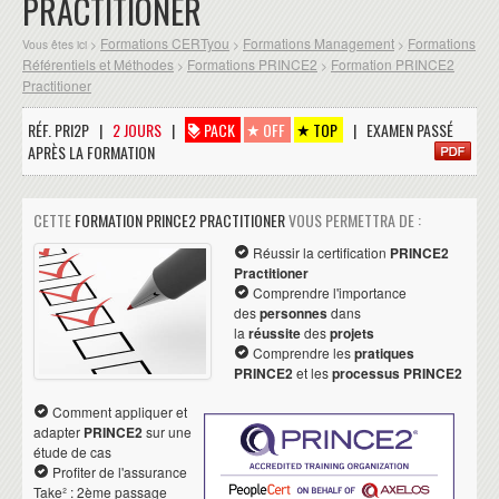
PRACTITIONER
Formations CERTyou
Formations Management
Formations
Vous êtes ici >
>
>
Référentiels et Méthodes
Formations PRINCE2
Formation PRINCE2
>
>
Practitioner
RÉF. PRI2P |
2 JOURS
|
PACK
OFF
TOP
| EXAMEN PASSÉ
APRÈS LA FORMATION
CETTE
FORMATION PRINCE2 PRACTITIONER
VOUS PERMETTRA DE :
Réussir la certification
PRINCE2
Practitioner
Comprendre l'importance
des
personnes
dans
la
réussite
des
projets
Comprendre les
pratiques
PRINCE2
et les
processus PRINCE2
Comment appliquer et
adapter
PRINCE2
sur une
étude de cas
Profiter de l'assurance
Take² : 2ème passage