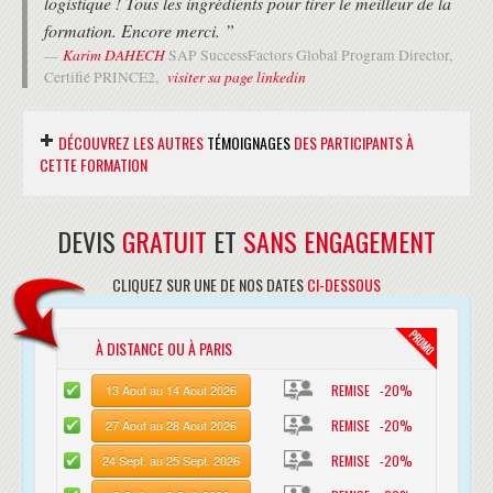
logistique ! Tous les ingrédients pour tirer le meilleur de la
formation. Encore merci. ”
Karim DAHECH
SAP SuccessFactors Global Program Director,
visiter sa page linkedin
Certifié PRINCE2,
DÉCOUVREZ LES AUTRES
TÉMOIGNAGES
DES PARTICIPANTS À
CETTE FORMATION
DEVIS
GRATUIT
ET
SANS ENGAGEMENT
“ Je souhaite vous faire part de ma très
grande satisfaction concernant la formation
CLIQUEZ SUR UNE DE NOS DATES
CI-DESSOUS
réussir la certification au PMP. Les locaux,
l'accueil du personnel, ainsi que l'accompagnement des
À DISTANCE OU À PARIS
responsables commerciaux, constituent un cadre
propice à la reussite de mon projet. Le formateur a
REMISE -20%
13 Aout au 14 Aout 2026
dispensé une session de Haute Qualité. ”
REMISE -20%
27 Aout au 28 Aout 2026
Jérôme MEAS
visiter sa page
Senior Project Manager,
linkedin
REMISE -20%
24 Sept. au 25 Sept. 2026