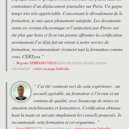
• Formation avec un Expert Formateur (pas de vidéos pré-
contraintes d’un déplacement journalier sur Paris. Un gagne
ETUDE DE CAS : CAMPAGNE DE SENSIBILISATION DE L'ORGANISATION
enregistrées).
CARITATIVE NOWBYOU SUR LA DISCRIMINATION À L'ENCONTRE DES
• Formation organisée au choix du stagiaire :
temps très très appréciable. Concernant le déroulement de la
GROUPES MARGINALISÉS
- en présentiel au 37 RUE DE LIEGE à PARIS
formation, je suis aussi pleinement satisfaite. Les documents
- en distanciel, en utilisant l'outil Zoom, aux horaires de la formation
Parties abordées : principes, personnes, organisation, cas d'affaire,
remis en version électronique et l’animation par Pierre ont
(heure de Paris)
élaborer le processus, diriger le projet, initialiser le projet, plans,
- en Alternance, c'est à dire à la carte entre le présentiel et le
été plus que bons et ils m’ont permis affronter la certification
qualité, risques, incidences, progression, contrôler une séquence,
distanciel. Cette solution est très appréciée des franciliens pour
sereinement.J’ai déjà fait un retour à notre service de
gérer la livraison des produits, gérer une limite de séquence,
s'adapter à leurs contraintes.
clore le projet.
formation, recommandant vivement tant la formation comme
DEROULEMENT
LA CERTIFICATION PRINCE2® PRACTITIONER
vous, CERTyou ”
Begona SERRANO VEGA
Réferent métier dossier patient
• Les horaires de fin de journée sont adaptés en fonction des
Examen blanc dans les conditions réelles de la certification
horaires des trains ou des avions des différents participants.
visiter sa page linkedin
informatisé,
Practitioner. Corrections des réponses fausses, argumentation.
• Une attestation de suivi de formation vous sera remise en fin de
Trucs et Astuces pour bien passer et réussir l'examen.
formation.
Révisions pour l'examen PRINCE 2® du premier au dernier jour.
• Cette formation est organisée pour un maximum de 14 participants.
“ J’ai été vraiment ravi de cette expérience : un
Présentation des typologies de questions posées à l'examen.
Conseils sur l'organisation pendant l'examen.
accueil agréable, un formateur à l’écoute et un
Gestion du temps.
contenu de qualité, avec beaucoup de mises en
Utilisation du manuel PRINCE 2®.
situation enrichissantes et formatrices. Certification obtenue
Procédures administratives.
haut la main en suivant simplement les conseils proposés. Je
Passage de l'examen PRINCE 2® Practitioner en ligne après la
recommande cette formation et cet organisme. ”
formation.
Assurance Take² incluse
(2eme passage
Ivan SAULI
visiter sa page linkedin
ITIL process Manager,