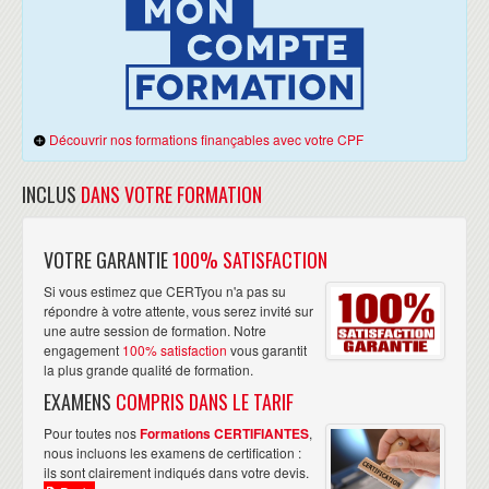
de 12 personnes. La formatrice de CERTyou
compétente connait son sujet et crée une bonne
ambiance pour que les candidats se sentent au mieux
pour réussir la certification. ”
Jean-Michel HAINE
visiter sa page
Directeur général,
Découvrir nos formations finançables avec votre CPF
linkedin
INCLUS
DANS VOTRE FORMATION
“ J'ai été très satisfait du déroulement de
cette formation. Le centre de formation est
VOTRE GARANTIE
100% SATISFACTION
accueillant et les intervenants sont
Si vous estimez que CERTyou n'a pas su
expérimentés. J'ai d'ores et déjà planifié le passage de
répondre à votre attente, vous serez invité sur
ma prochaine certification. Merci à vous. ”
une autre session de formation. Notre
Lionel VINCELAS
visiter sa
Gestionnaire d'Applications,
engagement
100% satisfaction
vous garantit
page linkedin
la plus grande qualité de formation.
EXAMENS
COMPRIS DANS LE TARIF
“ C'était une semaine intense et
Pour toutes nos
Formations CERTIFIANTES
,
nous incluons les examens de certification :
enrichissante avec un groupe de stagiaires
ils sont clairement indiqués dans votre devis.
expérimentés très intéressant. Je suis très