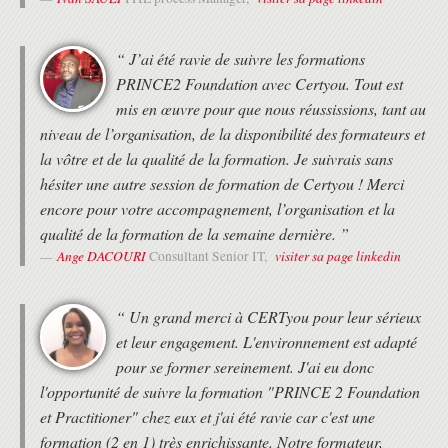
d'examen possible en cas d'échec au premier
passage)
Cet examen de certification Prince2® Practitioner consiste en un
“ J’ai été ravie de suivre les formations
QCM de 9 questions.
PRINCE2 Foundation avec Certyou. Tout est
Chaque question vaut 12 points (note maximum : 108). Vous
mis en œuvre pour que nous réussissions, tant au
êtes autorisé à consulter votre manuel PRINCE2® lors de
niveau de l’organisation, de la disponibilité des formateurs et
l'examen (seul document autorisé)
Echanges, Questions sur les problèmes posés pendant la
la vôtre et de la qualité de la formation. Je suivrais sans
certification, les modalités de réponse.
hésiter une autre session de formation de Certyou ! Merci
S'il devait y avoir un échec au 1er passage de cet examen
encore pour votre accompagnement, l’organisation et la
PRINCE2 Practitioner, une assurance est incluse pour repasser
qualité de la formation de la semaine dernière. ”
l'examen en ligne.
Ange DACOURI
visiter sa page linkedin
Consultant Senior IT,
“ Un grand merci à CERTyou pour leur sérieux
et leur engagement. L'environnement est adapté
pour se former sereinement. J'ai eu donc
l'opportunité de suivre la formation "PRINCE 2 Foundation
et Practitioner" chez eux et j'ai été ravie car c'est une
formation (2 en 1) très enrichissante. Notre formateur,