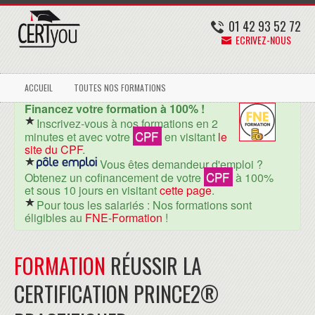
01 42 93 52 72
ECRIVEZ-NOUS
ACCUEIL
TOUTES NOS FORMATIONS
Financez votre formation à 100% !
Inscrivez-vous à nos formations en 2
CPF
minutes et avec votre
en visitant
le
site du CPF
.
Vous êtes demandeur d'emploi ?
CPF
Obtenez un cofinancement de votre
à 100%
et sous 10 jours en visitant
cette page
.
Pour tous les salariés : Nos formations sont
éligibles au
FNE-Formation
!
FORMATION
RÉUSSIR LA
CERTIFICATION PRINCE2®