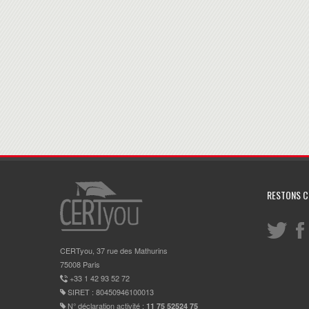
RESTONS 
CERTyou, 37 rue des Mathurins
75008 Paris
+33 1 42 93 52 72
SIRET : 80450946100013
N° déclaration activité :
11 75 52524 75