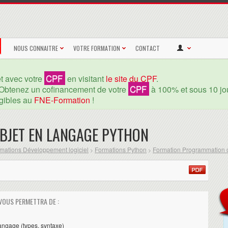
NOUS CONNAITRE
VOTRE FORMATION
CONTACT
CPF
et avec votre
en visitant
le site du CPF
.
CPF
Obtenez un cofinancement de votre
à 100% et sous 10 jou
igibles au
FNE-Formation
!
JET EN LANGAGE PYTHON
mations Développement logiciel
Formations Python
Formation Programmation o
>
>
VOUS PERMETTRA DE :
n
angage (types, syntaxe)