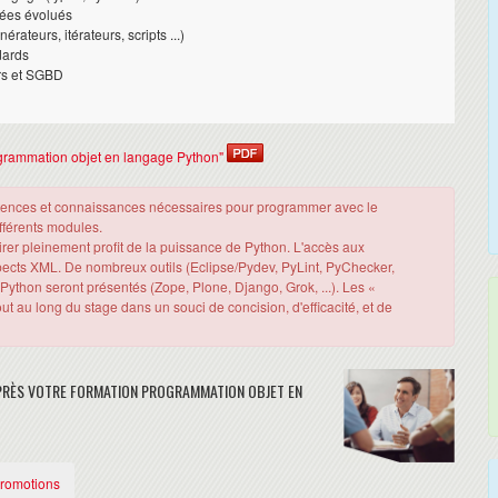
nées évolués
rateurs, itérateurs, scripts ...)
dards
rs et SGBD
Programmation objet en langage Python"
pétences et connaissances nécessaires pour programmer avec le
fférents modules.
irer pleinement profit de la puissance de Python. L'accès aux
pects XML. De nombreux outils (Eclipse/Pydev, PyLint, PyChecker,
Python seront présentés (Zope, Plone, Django, Grok, ...). Les «
t au long du stage dans un souci de concision, d'efficacité, et de
PRÈS VOTRE FORMATION PROGRAMMATION OBJET EN
Promotions