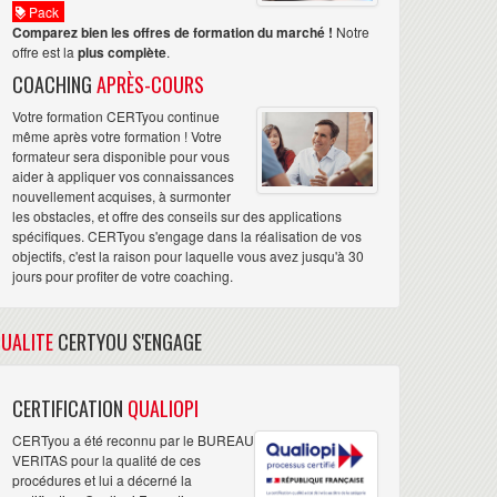
Pack
Comparez bien les offres de formation du marché !
Notre
offre est la
plus complète
.
COACHING
APRÈS-COURS
Votre formation CERTyou continue
même après votre formation ! Votre
formateur sera disponible pour vous
aider à appliquer vos connaissances
nouvellement acquises, à surmonter
les obstacles, et offre des conseils sur des applications
spécifiques. CERTyou s'engage dans la réalisation de vos
objectifs, c'est la raison pour laquelle vous avez jusqu'à 30
jours pour profiter de votre coaching.
UALITE
CERTYOU S'ENGAGE
CERTIFICATION
QUALIOPI
CERTyou a été reconnu par le BUREAU
VERITAS pour la qualité de ces
procédures et lui a décerné la