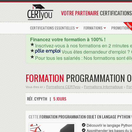
VOTRE PARTENAIRE
CERTIFICATIONS
CERTIFICATIONS ESSENTIELLES
FORMATIONS
PROMOTIONS
Financez votre formation à 100% !
Inscrivez-vous à nos formations en 2 minutes 
Vous êtes demandeur d'emploi ? 
Pour tous les salariés : Nos formations sont él
FORMATION
PROGRAMMATION OB
Formations CERTyou
Formations Informatique
For
Vous êtes ici >
>
>
RÉF. CYPYTH |
5 JOURS
CETTE
FORMATION PROGRAMMATION OBJET EN LANGAGE PYTHON
Découvrir le langage Pytho
Appréhender les bases du l