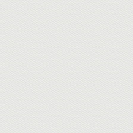
Comment trouver les modules ?
Installer des modules tiers (setuptools, EasyInstall)
Le dépôt central: Python Package index (Pypi)
Importer des modules
Mieux gérer son environnement avec Virtualenv
ACCÈS AUX DONNÉES (FICHIERS, SGBD)
Les objets de type File
La documentation
La spécification DB-API
Connexion à une base de données
Python et SQL
Introduction à sqlAlchemy
PYTHON ET LE XML
Principes
Parsing XML : les différentes techniques
La librairie élément tree
Python et SAX
Python et DOM (manipulation de l' arbre XML)