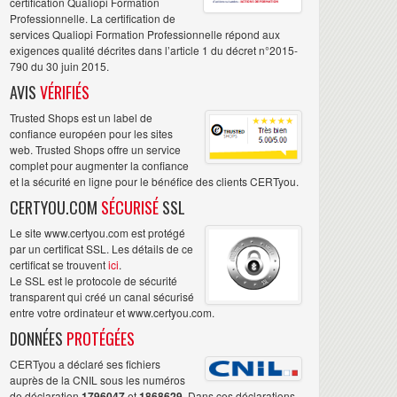
certification Qualiopi Formation
Professionnelle. La certification de
services Qualiopi Formation Professionnelle répond aux
exigences qualité décrites dans l’article 1 du décret n°2015-
790 du 30 juin 2015.
AVIS
VÉRIFIÉS
Trusted Shops est un label de
confiance européen pour les sites
web. Trusted Shops offre un service
complet pour augmenter la confiance
et la sécurité en ligne pour le bénéfice des clients CERTyou.
CERTYOU.COM
SÉCURISÉ
SSL
Le site www.certyou.com est protégé
par un certificat SSL. Les détails de ce
certificat se trouvent
ici
.
Le SSL est le protocole de sécurité
transparent qui créé un canal sécurisé
entre votre ordinateur et www.certyou.com.
DONNÉES
PROTÉGÉES
CERTyou a déclaré ses fichiers
auprès de la CNIL sous les numéros
de déclaration
1796047
et
1868629
. Dans ces déclarations,