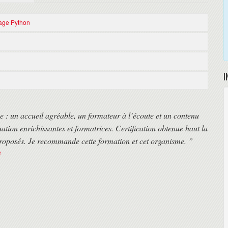
gage Python
, …). La connaissance d'un langage objet est préférable.
I
ir les bases de la programmation en Python.
ce : un accueil agréable, un formateur à l’écoute et un contenu
ation enrichissantes et formatrices. Certification obtenue haut la
proposés. Je recommande cette formation et cet organisme. ”
n
strées).
ation (heure de Paris)
distanciel. Cette solution est très appréciée des franciliens pour s'adapter