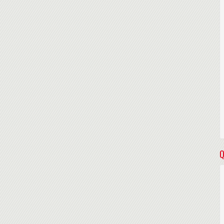
aires des trains ou des avions des différents participants.
e formation.
ants.
on)
Q