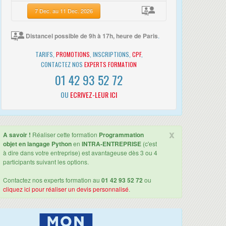
7 Dec. au 11 Dec. 2026
Distancel possible de 9h à 17h, heure de Paris
.
TARIFS,
PROMOTIONS
, INSCRIPTIONS,
CPF
,
CONTACTEZ NOS
EXPERTS FORMATION
01 42 93 52 72
OU
ECRIVEZ-LEUR ICI
x
A savoir !
Réaliser cette formation
Programmation
objet en langage Python
en
INTRA-ENTREPRISE
(c'est
à dire dans votre entreprise) est avantageuse dès 3 ou 4
participants suivant les options.
Contactez nos experts formation au
01 42 93 52 72
ou
cliquez ici pour réaliser un devis personnalisé
.