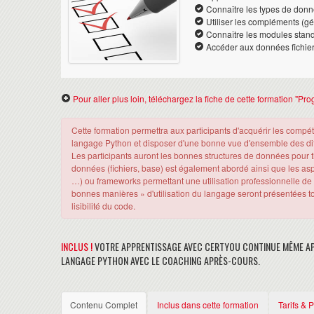
Connaître les types de don
Utiliser les compléments (géné
Connaître les modules stan
Accéder aux données fichie
Pour aller plus loin, téléchargez la fiche de cette formation "
Cette formation permettra aux participants d'acquérir les com
langage Python et disposer d'une bonne vue d'ensemble des di
Les participants auront les bonnes structures de données pour t
données (fichiers, base) est également abordé ainsi que les as
…) ou frameworks permettant une utilisation professionnelle de 
bonnes manières » d'utilisation du langage seront présentées tou
lisibilité du code.
INCLUS !
VOTRE APPRENTISSAGE AVEC CERTYOU CONTINUE MÊME A
LANGAGE PYTHON AVEC LE COACHING APRÈS-COURS.
Contenu Complet
Inclus dans cette formation
Tarifs & 