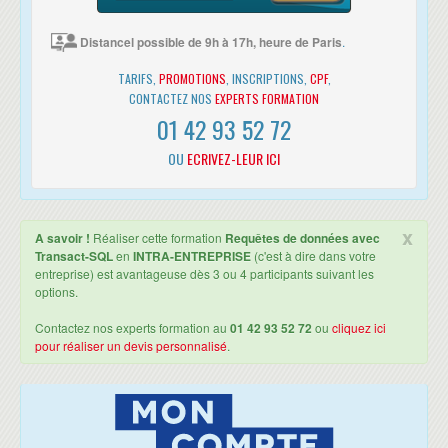
Travailler avec les chaînes de caractères
Travailler avec les Dates et les Heures
Distancel possible de 9h à 17h, heure de Paris
.
UTILISATION DE DML POUR MODIFIER DES DONNÉES
TARIFS,
PROMOTIONS
, INSCRIPTIONS,
CPF
,
Insérer des données
CONTACTEZ NOS
EXPERTS FORMATION
Modifier et supprimer des données
01 42 93 52 72
UTILISATION DES FONCTIONS INTÉGRÉES
OU
ECRIVEZ-LEUR ICI
Ecrire des requêtes avec les fonctions intégrées
Utiliser les fonctions de conversion
Utiliser les fonctions logiques
Utiliser les fonctions pour travailler avec NULL
x
A savoir !
Réaliser cette formation
Requêtes de données avec
Transact-SQL
en
INTRA-ENTREPRISE
(c'est à dire dans votre
GROUPER ET AGRÉGER DES DONNÉES
entreprise) est avantageuse dès 3 ou 4 participants suivant les
Utiliser les fonctions d'agrégation
options.
Utiliser la clause GROUP BY
Contactez nos experts formation au
01 42 93 52 72
ou
cliquez ici
Filtrer les groupes avec HAVING
pour réaliser un devis personnalisé
.
UTILISATION DES SOUS-REQUÊTES
Ecrire des sous-requêtes
Ecrire des sous-requêtes corrélées
Utiliser le prédicat EXISTS avec les sous-requêtes