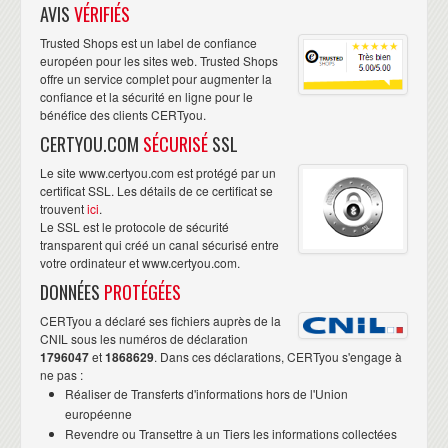
AVIS
VÉRIFIÉS
Trusted Shops est un label de confiance
européen pour les sites web. Trusted Shops
offre un service complet pour augmenter la
confiance et la sécurité en ligne pour le
bénéfice des clients CERTyou.
CERTYOU.COM
SÉCURISÉ
SSL
Le site www.certyou.com est protégé par un
certificat SSL. Les détails de ce certificat se
trouvent
ici
.
Le SSL est le protocole de sécurité
transparent qui créé un canal sécurisé entre
votre ordinateur et www.certyou.com.
DONNÉES
PROTÉGÉES
CERTyou a déclaré ses fichiers auprès de la
CNIL sous les numéros de déclaration
1796047
et
1868629
. Dans ces déclarations, CERTyou s'engage à
ne pas :
Réaliser de Transferts d'informations hors de l'Union
européenne
Revendre ou Transettre à un Tiers les informations collectées