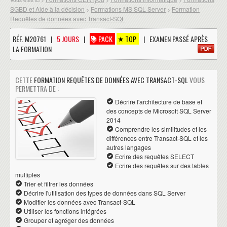
SGBD et Aide à la décision
Formations MS SQL Server
Formation
>
>
Requêtes de données avec Transact-SQL
RÉF. M20761 |
5 JOURS
|
PACK
TOP
| EXAMEN PASSÉ APRÈS
LA FORMATION
CETTE
FORMATION REQUÊTES DE DONNÉES AVEC TRANSACT-SQL
VOUS
PERMETTRA DE :
Décrire l'architecture de base et
des concepts de Microsoft SQL Server
2014
Comprendre les similitudes et les
différences entre Transact-SQL et les
autres langages
Ecrire des requêtes SELECT
Ecrire des requêtes sur des tables
multiples
Trier et filtrer les données
Décrire l'utilisation des types de données dans SQL Server
Modifier les données avec Transact-SQL
Utiliser les fonctions intégrées
Grouper et agréger des données