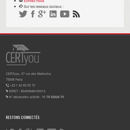
Ecrivez nous
Sur les reseaux sociaux :
CERTyou, 37 rue des Mathurins
75008 Paris
+33 1 42 93 52 72
SIRET : 80450946100013
N° déclaration activité :
11 75 52524 75
RESTONS CONNECTÉS