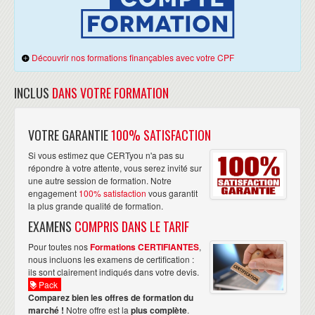
UTILISATION DES EXPRESSIONS DE TABLES
Utiliser les tables dérivées
Utiliser les expressions de tables courantes
Utiliser les vues
Découvrir nos formations finançables avec votre CPF
Utiliser les fonctions de table en ligne
INCLUS
DANS VOTRE FORMATION
UTILISATION DES ENSEMBLES D'OPÉRATEURS
Ecrire des requêtes avec l'opérateur UNION
Utiliser EXCEPT et INTERSECT
VOTRE GARANTIE
100% SATISFACTION
Utiliser APPLY
Si vous estimez que CERTyou n'a pas su
répondre à votre attente, vous serez invité sur
une autre session de formation. Notre
engagement
100% satisfaction
vous garantit
la plus grande qualité de formation.
EXAMENS
COMPRIS DANS LE TARIF
Pour toutes nos
Formations CERTIFIANTES
,
nous incluons les examens de certification :
ils sont clairement indiqués dans votre devis.
Pack
Comparez bien les offres de formation du
marché !
Notre offre est la
plus complète
.