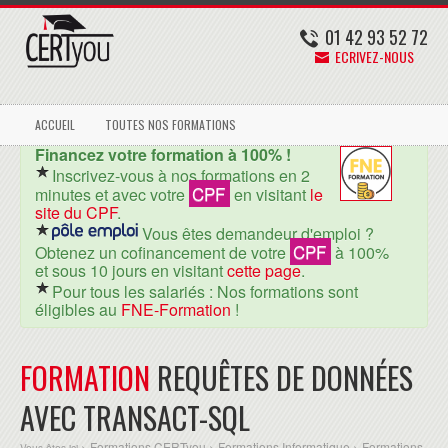
01 42 93 52 72
ECRIVEZ-NOUS
ACCUEIL
TOUTES NOS FORMATIONS
Financez votre formation à 100% !
Inscrivez-vous à nos formations en 2
CPF
minutes et avec votre
en visitant
le
site du CPF
.
Vous êtes demandeur d'emploi ?
CPF
Obtenez un cofinancement de votre
à 100%
et sous 10 jours en visitant
cette page
.
Pour tous les salariés : Nos formations sont
éligibles au
FNE-Formation
!
FORMATION
REQUÊTES DE DONNÉES
AVEC TRANSACT-SQL
Formations CERTyou
Formations Informatique
Formations
Vous êtes ici >
>
>