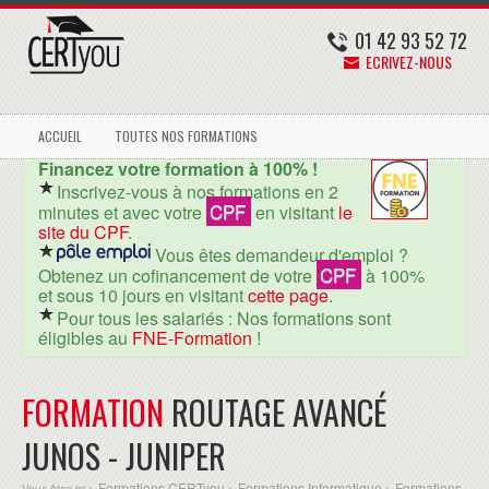
01 42 93 52 72
ECRIVEZ-NOUS
ACCUEIL
TOUTES NOS FORMATIONS
Financez votre formation à 100% !
Inscrivez-vous à nos formations en 2
CPF
minutes et avec votre
en visitant
le
site du CPF
.
Vous êtes demandeur d'emploi ?
CPF
Obtenez un cofinancement de votre
à 100%
et sous 10 jours en visitant
cette page
.
Pour tous les salariés : Nos formations sont
éligibles au
FNE-Formation
!
FORMATION
ROUTAGE AVANCÉ
JUNOS - JUNIPER
Formations CERTyou
Formations Informatique
Formations
Vous êtes ici >
>
>