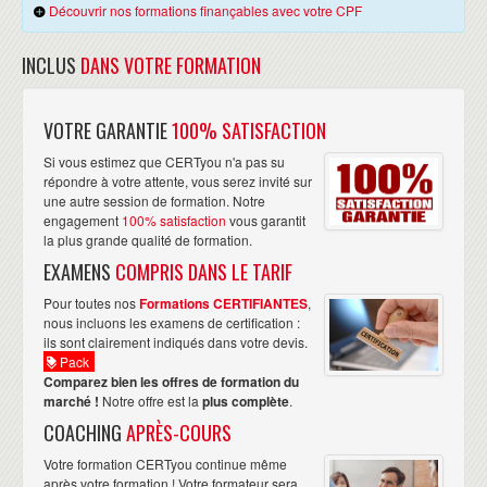
Découvrir nos formations finançables avec votre CPF
INCLUS
DANS VOTRE FORMATION
VOTRE GARANTIE
100% SATISFACTION
Si vous estimez que CERTyou n'a pas su
répondre à votre attente, vous serez invité sur
une autre session de formation. Notre
engagement
100% satisfaction
vous garantit
la plus grande qualité de formation.
EXAMENS
COMPRIS DANS LE TARIF
Pour toutes nos
Formations CERTIFIANTES
,
nous incluons les examens de certification :
ils sont clairement indiqués dans votre devis.
Pack
Comparez bien les offres de formation du
marché !
Notre offre est la
plus complète
.
COACHING
APRÈS-COURS
Votre formation CERTyou continue même
après votre formation ! Votre formateur sera