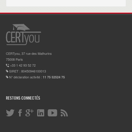
CERTyou, 37 rue des Mathurins
75008 Paris
+33 1 42 93 52 72
SIRET : 80450946100013
N° déclaration activité :
11 75 52524 75
RESTONS CONNECTÉS