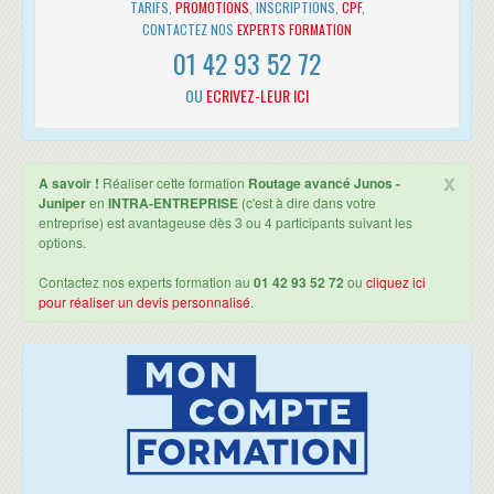
TARIFS,
PROMOTIONS
, INSCRIPTIONS,
CPF
,
Vue d'ensemble du Multicast
CONTACTEZ NOS
EXPERTS FORMATION
Adresses Multicast
01 42 93 52 72
Reverse Path Forwarding
Internet Group Management Protocol (IGMP)
OU
ECRIVEZ-LEUR ICI
MULTICAST ROUTING PROTOCOLS ET SSM
Vue d'ensemble des Multicast Routing Protocols
Mise en oeuvre de PIM-SM
x
A savoir !
Réaliser cette formation
Routage avancé Junos -
Source-Specific Multicast
Juniper
en
INTRA-ENTREPRISE
(c'est à dire dans votre
Mise en oeuvre de SSM
entreprise) est avantageuse dès 3 ou 4 participants suivant les
CLASSES DE SERVICE
options.
Composants des classes de services (CoS)
Contactez nos experts formation au
01 42 93 52 72
ou
cliquez ici
Caractéristiques et processus des CoS
pour réaliser un devis personnalisé
.
Policing
Channels virtuels