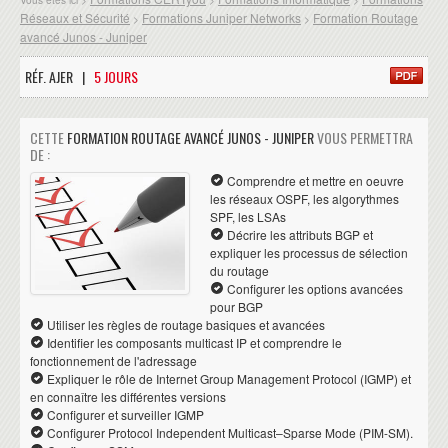
Réseaux et Sécurité
Formations Juniper Networks
Formation Routage
>
>
avancé Junos - Juniper
RÉF. AJER |
5 JOURS
CETTE
FORMATION ROUTAGE AVANCÉ JUNOS - JUNIPER
VOUS PERMETTRA
DE :
Comprendre et mettre en oeuvre
les réseaux OSPF, les algorythmes
SPF, les LSAs
Décrire les attributs BGP et
expliquer les processus de sélection
du routage
Configurer les options avancées
pour BGP
Utiliser les règles de routage basiques et avancées
Identifier les composants multicast IP et comprendre le
fonctionnement de l'adressage
Expliquer le rôle de Internet Group Management Protocol (IGMP) et
en connaître les différentes versions
Configurer et surveiller IGMP
Configurer Protocol Independent Multicast–Sparse Mode (PIM-SM).