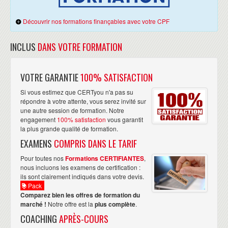
Découvrir nos formations finançables avec votre CPF
INCLUS
DANS VOTRE FORMATION
VOTRE GARANTIE
100% SATISFACTION
Si vous estimez que CERTyou n'a pas su
répondre à votre attente, vous serez invité sur
une autre session de formation. Notre
engagement
100% satisfaction
vous garantit
la plus grande qualité de formation.
EXAMENS
COMPRIS DANS LE TARIF
Pour toutes nos
Formations CERTIFIANTES
,
nous incluons les examens de certification :
ils sont clairement indiqués dans votre devis.
Pack
Comparez bien les offres de formation du
marché !
Notre offre est la
plus complète
.
COACHING
APRÈS-COURS