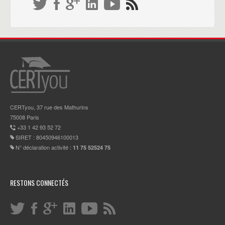
CERTyou, 37 rue des Mathurins
75008 Paris
+33 1 42 93 52 72
SIRET : 80450946100013
N° déclaration activité :
11 75 52524 75
RESTONS CONNECTÉS