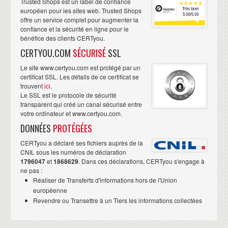
Trusted Shops est un label de confiance
européen pour les sites web. Trusted Shops
offre un service complet pour augmenter la
confiance et la sécurité en ligne pour le
bénéfice des clients CERTyou.
CERTYOU.COM
SÉCURISÉ
SSL
Le site www.certyou.com est protégé par un
certificat SSL. Les détails de ce certificat se
trouvent
ici
.
Le SSL est le protocole de sécurité
transparent qui créé un canal sécurisé entre
votre ordinateur et www.certyou.com.
DONNÉES
PROTÉGÉES
CERTyou a déclaré ses fichiers auprès de la
CNIL sous les numéros de déclaration
1796047
et
1868629
. Dans ces déclarations, CERTyou s'engage à
ne pas :
Réaliser de Transferts d'informations hors de l'Union
européenne
Revendre ou Transettre à un Tiers les informations collectées