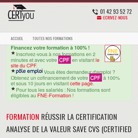
01 42 93 52 72
ECRIVEZ-NOUS
ACCUEIL
TOUTES NOS FORMATIONS
Financez votre formation à 100% !
Inscrivez-vous à nos formations en 2
CPF
minutes et avec votre
en visitant
le
site du CPF
.
Vous êtes demandeur d'emploi ?
CPF
Obtenez un cofinancement de votre
à 100%
et sous 10 jours en visitant
cette page
.
Pour tous les salariés : Nos formations sont
éligibles au
FNE-Formation
!
FORMATION
RÉUSSIR LA CERTIFICATION
ANALYSE DE LA VALEUR SAVE CVS (CERTIFIED