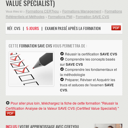
VALUE SPECIALIST)
Formations CERTyou
Formations Management
Formations
Vous êtes ici >
>
>
Référentiels et Méthodes
Formations PMI
Formation SAVE CVS
>
>
RÉF. CVS |
5 JOURS
| EXAMEN PASSÉ APRÈS LA FORMATION
CETTE
FORMATION SAVE CVS
VOUS PERMETTRA DE :
Réussir la certification
SAVE CVS
Comprendre les concepts basés
sur
SAVE CVS
Comprendre les fondamentaux et
la méthodologie
Préparer, Réviser et Acquérir les
trucs et astuces de l'examen
SAVE
CVS
.
Pour aller plus loin, téléchargez la fiche de cette formation "Réussir la
Certification Analyse de la Valeur SAVE CVS (Certified Value Specialist) "
INCLUS !
VOTRE APPRENTISSAGE AVEC CERTYOU