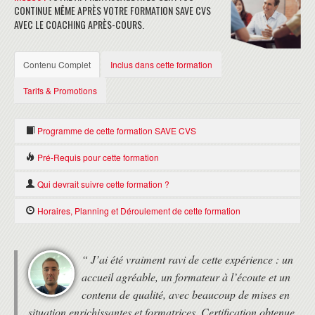
CONTINUE MÊME APRÈS VOTRE FORMATION SAVE CVS
AVEC LE COACHING APRÈS-COURS.
Contenu Complet
Inclus dans cette formation
Tarifs & Promotions
Programme de cette formation SAVE CVS
Nous consulter
Pré-Requis pour cette formation
Il n'y a pas de Pré-requis pour suivre cette formation SAVE CVS.
Qui devrait suivre cette formation ?
Toute personne désireuse de réussir la certification SAVE CVS
Horaires, Planning et Déroulement de cette formation
HORAIRES
“ J’ai été vraiment ravi de cette expérience : un
• Formation de 9h30 à 17h30 le premier jour, puis de 9h à 17h.
accueil agréable, un formateur à l’écoute et un
• Deux pauses de 15 minutes le matin et l'après-midi.
• 1 heure de pause déjeuner
contenu de qualité, avec beaucoup de mises en
situation enrichissantes et formatrices. Certification obtenue