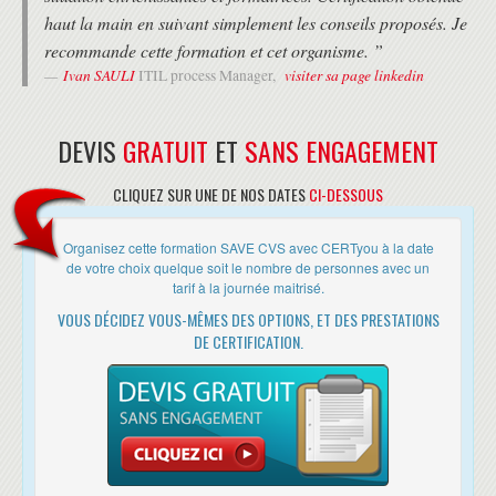
MODALITÉS
haut la main en suivant simplement les conseils proposés. Je
• Formation avec un Expert Formateur (pas de vidéos pré-
recommande cette formation et cet organisme. ”
enregistrées).
Ivan SAULI
visiter sa page linkedin
• Formation organisée au choix du stagiaire :
ITIL process Manager,
- en présentiel au 37 RUE DE LIEGE à PARIS
- en distanciel, en utilisant l'outil Zoom, aux horaires de la formation
(heure de Paris)
DEVIS
GRATUIT
ET
SANS ENGAGEMENT
- en Alternance, c'est à dire à la carte entre le présentiel et le
distanciel. Cette solution est très appréciée des franciliens pour
CLIQUEZ SUR UNE DE NOS DATES
CI-DESSOUS
s'adapter à leurs contraintes.
DEROULEMENT
Organisez cette formation SAVE CVS avec CERTyou à la date
de votre choix quelque soit le nombre de personnes avec un
• Les horaires de fin de journée sont adaptés en fonction des
tarif à la journée maitrisé.
horaires des trains ou des avions des différents participants.
• Une attestation de suivi de formation vous sera remise en fin de
VOUS DÉCIDEZ VOUS-MÊMES DES OPTIONS, ET DES PRESTATIONS
formation.
DE CERTIFICATION.
• Cette formation est organisée pour un maximum de 14 participants.