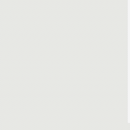
ation (heure de Paris)
distanciel. Cette solution est très appréciée des franciliens pour s'adapter
ide des commandes WebDriver
aires des trains ou des avions des différents participants.
teurs Web à l'aide des commandes WebDriver
e formation.
ants.
r des mises en situation et des cas pratiques avec Selenium :
ion, créer un fichier python, créer une fonction et exécuter avec pytest
(F12 + Source + F8)
uverture fermeture (Before et After), screenshot page et screenshot
ipulation text, checkbox, menus déroulants (avec class Select)