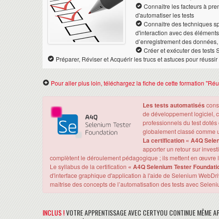
Connaitre les facteurs à pr
d'automatiser les tests
Connaitre des techniques sp
d'interaction avec des éléments
d’enregistrement des données, 
Créer et exécuter des test
Préparer, Réviser et Acquérir les trucs et astuces pour réussir
Pour aller plus loin, téléchargez la fiche de cette formation "Ré
Les tests automatisés
const
de développement logiciel, c
professionnels du test dotés
globalement classé comme un
La certification
« A4Q Selen
apporter un retour sur inves
complètent le déroulement pédagogique ; ils mettent en œuvre le
Le syllabus de la certification
« A4Q Selenium Tester Foundati
d'interface graphique d'application à l'aide de Selenium WebDriver
maîtrise des concepts de l’automatisation des tests avec Seleni
INCLUS !
VOTRE APPRENTISSAGE AVEC CERTYOU CONTINUE MÊME AP