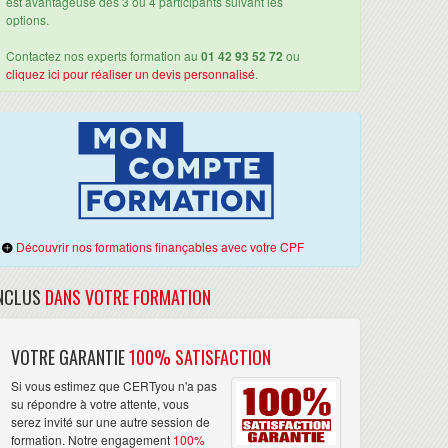
est avantageuse dès 3 ou 4 participants suivant les
options.
Contactez nos experts formation au
01 42 93 52 72
ou
cliquez ici pour réaliser un devis personnalisé
.
Découvrir nos formations finançables avec votre CPF
NCLUS
DANS VOTRE FORMATION
VOTRE GARANTIE
100% SATISFACTION
Si vous estimez que CERTyou n'a pas
su répondre à votre attente, vous
serez invité sur une autre session de
formation. Notre engagement
100%