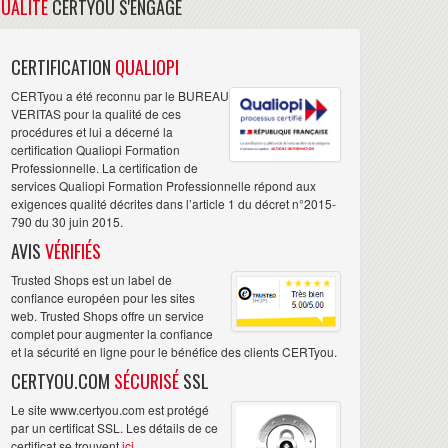
UALITE
CERTYOU S'ENGAGE
CERTIFICATION
QUALIOPI
CERTyou a été reconnu par le BUREAU
VERITAS pour la qualité de ces
procédures et lui a décerné la
certification Qualiopi Formation
Professionnelle. La certification de
services Qualiopi Formation Professionnelle répond aux
exigences qualité décrites dans l’article 1 du décret n°2015-
790 du 30 juin 2015.
AVIS
VÉRIFIÉS
Trusted Shops est un label de
confiance européen pour les sites
web. Trusted Shops offre un service
complet pour augmenter la confiance
et la sécurité en ligne pour le bénéfice des clients CERTyou.
CERTYOU.COM
SÉCURISÉ
SSL
Le site www.certyou.com est protégé
par un certificat SSL. Les détails de ce
certificat se trouvent
ici
.