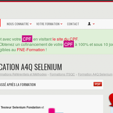
NOUS CONNAITRE
VOTRE FORMATION
CONTACT
CPF
et avec votre
en visitant
le site du CPF
.
CPF
Obtenez un cofinancement de votre
à 100% et sous 10 jou
igibles au
FNE-Formation
!
ICATION A4Q SELENIUM
rmations Référentiels et Méthodes
Formations ITSQC
Formation A4Q Selenium
>
>
SSÉ APRÈS LA FORMATION
Q Testeur Selenium Fondation
et