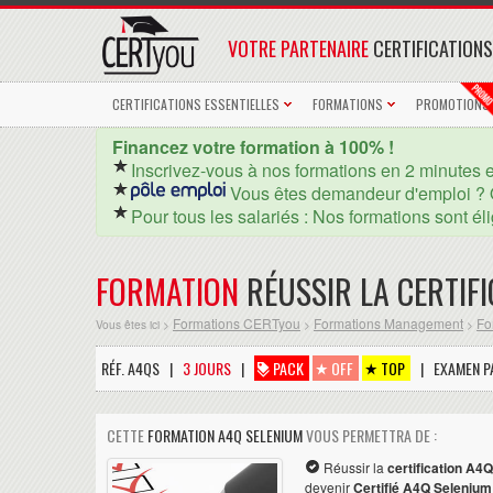
VOTRE PARTENAIRE
CERTIFICATIONS
CERTIFICATIONS ESSENTIELLES
FORMATIONS
PROMOTIONS
Financez votre formation à 100% !
Inscrivez-vous à nos formations en 2 minutes 
Vous êtes demandeur d'emploi ? 
Pour tous les salariés : Nos formations sont él
FORMATION
RÉUSSIR LA CERTIF
Formations CERTyou
Formations Management
Fo
Vous êtes ici >
>
>
RÉF. A4QS |
3 JOURS
|
PACK
OFF
TOP
| EXAMEN PA
CETTE
FORMATION A4Q SELENIUM
VOUS PERMETTRA DE :
Réussir la
certification A4
devenir
Certifié A4Q Selenium