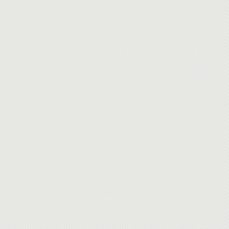
•
TP6 : Dialogue modal (Pas de tp sur alertes javascript)
•
TP7 : Synchronization: Sleep, ImplicitWait, ExplicitWait
•
TP8 : PageObjects