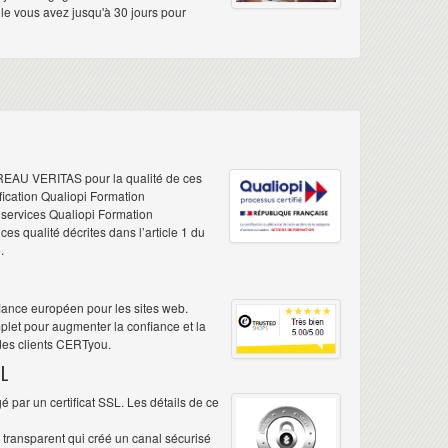
elle vous avez jusqu'à 30 jours pour
REAU VERITAS pour la qualité de ces
ification Qualiopi Formation
e services Qualiopi Formation
s qualité décrites dans l’article 1 du
.
iance européen pour les sites web.
plet pour augmenter la confiance et la
 des clients CERTyou.
L
 par un certificat SSL. Les détails de ce
é transparent qui créé un canal sécurisé