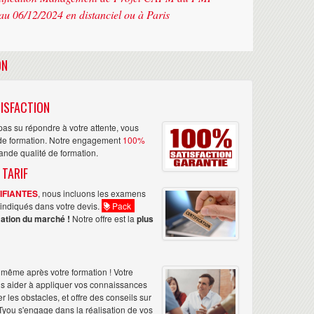
au 06/12/2024 en distanciel ou à Paris
ON
ISFACTION
as su répondre à votre attente, vous
n de formation. Notre engagement
100%
rande qualité de formation.
 TARIF
TIFIANTES
, nous incluons les examens
nt indiqués dans votre devis.
Pack
ation du marché !
Notre offre est la
plus
même après votre formation ! Votre
us aider à appliquer vos connaissances
les obstacles, et offre des conseils sur
Tyou s'engage dans la réalisation de vos