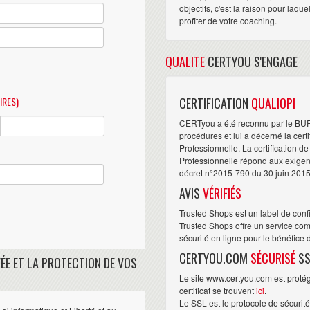
objectifs, c'est la raison pour laqu
profiter de votre coaching.
QUALITE
CERTYOU S'ENGAGE
IRES)
CERTIFICATION
QUALIOPI
CERTyou a été reconnu par le BU
procédures et lui a décerné la cert
Professionnelle. La certification d
Professionnelle répond aux exigence
décret n°2015-790 du 30 juin 2015
AVIS
VÉRIFIÉS
Trusted Shops est un label de conf
Trusted Shops offre un service com
sécurité en ligne pour le bénéfice
CERTYOU.COM
SÉCURISÉ
SS
ÉE ET LA PROTECTION DE VOS
Le site www.certyou.com est protégé
certificat se trouvent
ici
.
Le SSL est le protocole de sécurit