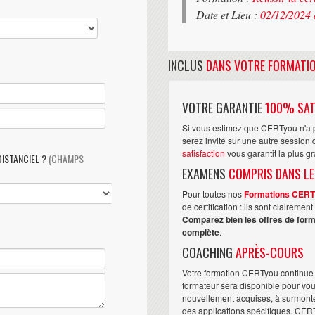
Date et Lieu :
02/12/2024 
INCLUS
DANS VOTRE FORMATI
VOTRE GARANTIE
100% SAT
Si vous estimez que CERTyou n'a p
serez invité sur une autre sessio
satisfaction
vous garantit la plus g
DISTANCIEL ?
(CHAMPS
EXAMENS
COMPRIS DANS LE
Pour toutes nos
Formations CER
de certification : ils sont claireme
Comparez bien les offres de form
complète
.
COACHING
APRÈS-COURS
Votre formation CERTyou continue 
formateur sera disponible pour vo
nouvellement acquises, à surmonter 
des applications spécifiques. CER