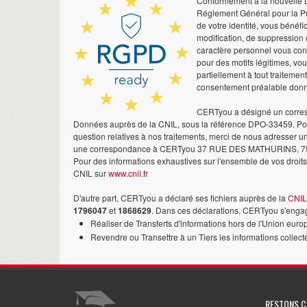
Conformément à la nouvelle Lo
Réglement Général pour la Pr
de votre identité, vous bénéfic
modification, de suppression 
caractère personnel vous co
pour des motifs légitimes, vo
partiellement à tout traitemen
consentement préalable don
CERTyou a désigné un corres
Données auprès de la CNIL, sous la référence DPO-33459. Pour
question relatives à nos traitements, merci de nous adresser u
une correspondance à CERTyou 37 RUE DES MATHURINS, 7
Pour des informations exhaustives sur l'ensemble de vos droits,
CNIL sur
www.cnil.fr
D'autre part, CERTyou a déclaré ses fichiers auprès de la
CNIL
1796047
et
1868629
. Dans ces déclarations, CERTyou s'engag
Réaliser de Transferts d'informations hors de l'Union euro
Revendre ou Transettre à un Tiers les informations collect
RESTONS 