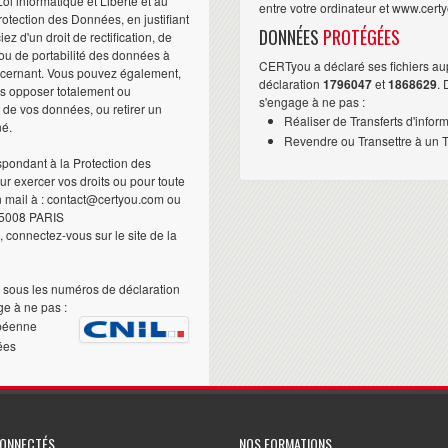
i informatique et Liberté et au
entre votre ordinateur et www.cert
otection des Données, en justifiant
DONNÉES
PROTÉGÉES
iez d'un droit de rectification, de
ou de portabilité des données à
CERTyou a déclaré ses fichiers au
ncernant. Vous pouvez également,
déclaration
1796047
et
1868629
.
us opposer totalement ou
s'engage à ne pas :
t de vos données, ou retirer un
Réaliser de Transferts d'infor
né.
Revendre ou Transettre à un Ti
pondant à la Protection des
 exercer vos droits ou pour toute
n mail à : contact@certyou.com ou
5008 PARIS
 connectez-vous sur le site de la
sous les numéros de déclaration
e à ne pas :
péenne
ées
CONNECTÉS
NOS FORMATIONS