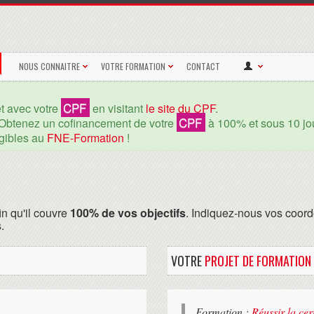
NOUS CONNAITRE
VOTRE FORMATION
CONTACT
CPF
et avec votre
en visitant
le site du CPF
.
CPF
Obtenez un cofinancement de votre
à 100% et sous 10 jou
igibles au
FNE-Formation
!
in qu'il couvre
100% de vos objectifs
. Indiquez-nous vos coord
.
VOTRE
PROJET DE FORMATION
Formation :
Réussir la ce