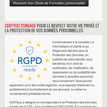
CERTYOU S'ENGAGE
POUR LE RESPECT VOTRE VIE PRIVÉE ET
LA PROTECTION DE VOS DONNÉES PERSONNELLES
Conformément à la nouvelle Loi
informatique et Liberté et au
Réglement Général pour la
Protection des Données, en
justifiant de votre identité, vous
bénéficiez d'un droit de
rectification, de modification, de
suppression ou de portabilité des
données à caractère personnel
vous concernant. Vous pouvez
également, pour des motifs légitimes, vous opposer totalement ou
partiellement à tout traitement de vos données, ou retirer un
consentement préalable donné.
CERTyou a désigné un correspondant à la Protection des Données
auprès de la CNIL, sous la référence DPO-33459. Pour exercer vos