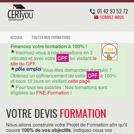
01 42 93 52 72
ECRIVEZ-NOUS
ACCUEIL
TOUTES NOS FORMATIONS
Financez votre formation à 100% !
Inscrivez-vous à nos formations en 2
CPF
minutes et avec votre
en visitant
le
site du CPF
.
Vous êtes demandeur d'emploi ?
CPF
Obtenez un cofinancement de votre
à 100%
et sous 10 jours en visitant
cette page
.
Pour tous les salariés : Nos formations sont
éligibles au
FNE-Formation
!
VOTRE DEVIS
FORMATION
Nous allons construire votre Projet de Formation afin qu'il
couvre
100% de vos objectifs
. Indiquez-nous vos