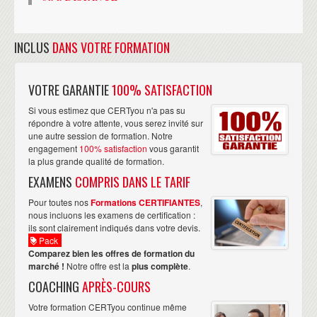
INCLUS
DANS VOTRE FORMATION
VOTRE GARANTIE
100% SATISFACTION
Si vous estimez que CERTyou n'a pas su
répondre à votre attente, vous serez invité sur
une autre session de formation. Notre
engagement
100% satisfaction
vous garantit
la plus grande qualité de formation.
EXAMENS
COMPRIS DANS LE TARIF
Pour toutes nos
Formations CERTIFIANTES
,
nous incluons les examens de certification :
ils sont clairement indiqués dans votre devis.
Pack
Comparez bien les offres de formation du
marché !
Notre offre est la
plus complète
.
COACHING
APRÈS-COURS
Votre formation CERTyou continue même