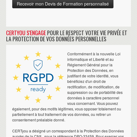
CERTYOU S'ENGAGE
POUR LE RESPECT VOTRE VIE PRIVÉE ET
LA PROTECTION DE VOS DONNÉES PERSONNELLES
Conformément à la nouvelle Loi
informatique et Liberté et au
Réglement Général pour la
Protection des Données, en
justifiant de votre identité, vous
bénéficiez d'un droit de
rectification, de modification, de
suppression ou de portabilité des
données à caractère personnel
vous concernant. Vous pouvez
également, pour des motifs légitimes, vous opposer totalement ou
partiellement à tout traitement de vos données, ou retirer un
consentement préalable donné.
CERTyou a désigné un correspondant à la Protection des Données
auprès de la CNIL, sous la référence DPO-33459. Pour exercer vos