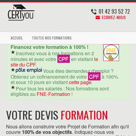
01 42 93 52 72
ECRIVEZ-NOUS
ACCUEIL
TOUTES NOS FORMATIONS
Financez votre formation à 100% !
Inscrivez-vous à nos formations en 2
CPF
minutes et avec votre
en visitant
le
site du CPF
.
Vous êtes demandeur d'emploi ?
CPF
Obtenez un cofinancement de votre
à 100%
et sous 10 jours en visitant
cette page
.
Pour tous les salariés : Nos formations sont
éligibles au
FNE-Formation
!
VOTRE DEVIS
FORMATION
Nous allons construire votre Projet de Formation afin qu'il
couvre
100% de vos objectifs
. Indiquez-nous vos