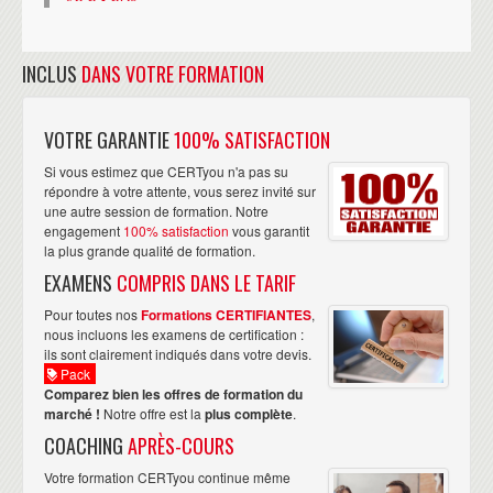
INCLUS
DANS VOTRE FORMATION
VOTRE GARANTIE
100% SATISFACTION
Si vous estimez que CERTyou n'a pas su
répondre à votre attente, vous serez invité sur
une autre session de formation. Notre
engagement
100% satisfaction
vous garantit
la plus grande qualité de formation.
EXAMENS
COMPRIS DANS LE TARIF
Pour toutes nos
Formations CERTIFIANTES
,
nous incluons les examens de certification :
ils sont clairement indiqués dans votre devis.
Pack
Comparez bien les offres de formation du
marché !
Notre offre est la
plus complète
.
COACHING
APRÈS-COURS
Votre formation CERTyou continue même