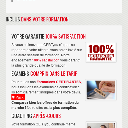
INCLUS
DANS VOTRE FORMATION
VOTRE GARANTIE
100% SATISFACTION
Si vous estimez que CERTyou n'a pas su
répondre à votre attente, vous serez invité sur
une autre session de formation. Notre
engagement
100% satisfaction
vous garantit
la plus grande qualité de formation.
EXAMENS
COMPRIS DANS LE TARIF
Pour toutes nos
Formations CERTIFIANTES
,
nous incluons les examens de certification :
ils sont clairement indiqués dans votre devis.
Pack
Comparez bien les offres de formation du
marché !
Notre offre est la
plus complète
.
COACHING
APRÈS-COURS
Votre formation CERTyou continue même