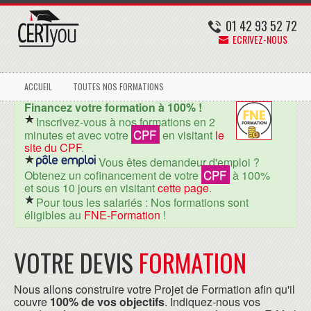
01 42 93 52 72
ECRIVEZ-NOUS
ACCUEIL
TOUTES NOS FORMATIONS
Financez votre formation à 100% !
Inscrivez-vous à nos formations en 2
CPF
minutes et avec votre
en visitant
le
site du CPF
.
Vous êtes demandeur d'emploi ?
CPF
Obtenez un cofinancement de votre
à 100%
et sous 10 jours en visitant
cette page
.
Pour tous les salariés : Nos formations sont
éligibles au
FNE-Formation
!
VOTRE DEVIS
FORMATION
Nous allons construire votre Projet de Formation afin qu'il
couvre
100% de vos objectifs
. Indiquez-nous vos