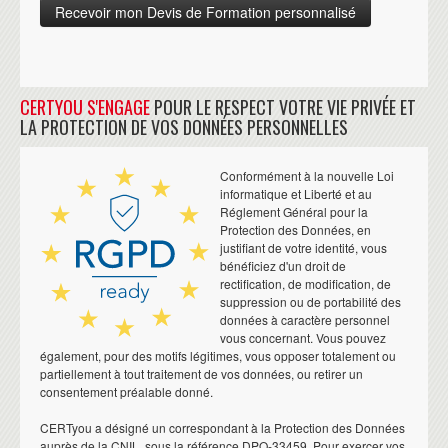
CERTYOU S'ENGAGE
POUR LE RESPECT VOTRE VIE PRIVÉE ET
LA PROTECTION DE VOS DONNÉES PERSONNELLES
Conformément à la nouvelle Loi
informatique et Liberté et au
Réglement Général pour la
Protection des Données, en
justifiant de votre identité, vous
bénéficiez d'un droit de
rectification, de modification, de
suppression ou de portabilité des
données à caractère personnel
vous concernant. Vous pouvez
également, pour des motifs légitimes, vous opposer totalement ou
partiellement à tout traitement de vos données, ou retirer un
consentement préalable donné.
CERTyou a désigné un correspondant à la Protection des Données
auprès de la CNIL, sous la référence DPO-33459. Pour exercer vos