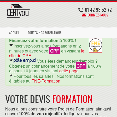
01 42 93 52 72
ECRIVEZ-NOUS
ACCUEIL
TOUTES NOS FORMATIONS
Financez votre formation à 100% !
Inscrivez-vous à nos formations en 2
CPF
minutes et avec votre
en visitant
le
site du CPF
.
Vous êtes demandeur d'emploi ?
CPF
Obtenez un cofinancement de votre
à 100%
et sous 10 jours en visitant
cette page
.
Pour tous les salariés : Nos formations sont
éligibles au
FNE-Formation
!
VOTRE DEVIS
FORMATION
Nous allons construire votre Projet de Formation afin qu'il
couvre
100% de vos objectifs
. Indiquez-nous vos