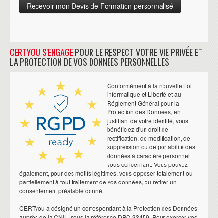
CERTYOU S'ENGAGE
POUR LE RESPECT VOTRE VIE PRIVÉE ET
LA PROTECTION DE VOS DONNÉES PERSONNELLES
Conformément à la nouvelle Loi
informatique et Liberté et au
Réglement Général pour la
Protection des Données, en
justifiant de votre identité, vous
bénéficiez d'un droit de
rectification, de modification, de
suppression ou de portabilité des
données à caractère personnel
vous concernant. Vous pouvez
également, pour des motifs légitimes, vous opposer totalement ou
partiellement à tout traitement de vos données, ou retirer un
consentement préalable donné.
CERTyou a désigné un correspondant à la Protection des Données
auprès de la CNIL, sous la référence DPO-33459. Pour exercer vos