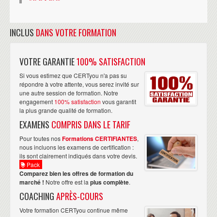
INCLUS
DANS VOTRE FORMATION
VOTRE GARANTIE
100% SATISFACTION
Si vous estimez que CERTyou n'a pas su
répondre à votre attente, vous serez invité sur
une autre session de formation. Notre
engagement
100% satisfaction
vous garantit
la plus grande qualité de formation.
EXAMENS
COMPRIS DANS LE TARIF
Pour toutes nos
Formations CERTIFIANTES
,
nous incluons les examens de certification :
ils sont clairement indiqués dans votre devis.
Pack
Comparez bien les offres de formation du
marché !
Notre offre est la
plus complète
.
COACHING
APRÈS-COURS
Votre formation CERTyou continue même