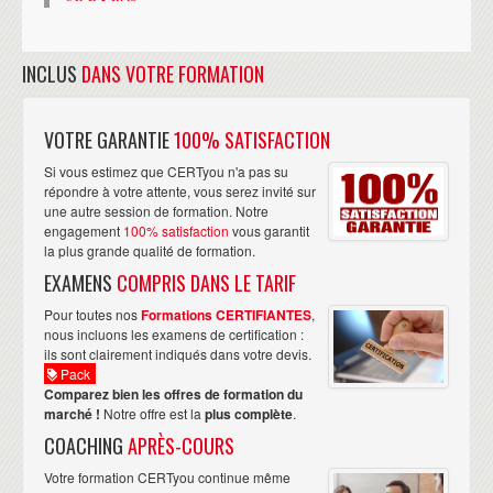
INCLUS
DANS VOTRE FORMATION
VOTRE GARANTIE
100% SATISFACTION
Si vous estimez que CERTyou n'a pas su
répondre à votre attente, vous serez invité sur
une autre session de formation. Notre
engagement
100% satisfaction
vous garantit
la plus grande qualité de formation.
EXAMENS
COMPRIS DANS LE TARIF
Pour toutes nos
Formations CERTIFIANTES
,
nous incluons les examens de certification :
ils sont clairement indiqués dans votre devis.
Pack
Comparez bien les offres de formation du
marché !
Notre offre est la
plus complète
.
COACHING
APRÈS-COURS
Votre formation CERTyou continue même