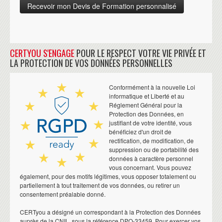
CERTYOU S'ENGAGE
POUR LE RESPECT VOTRE VIE PRIVÉE ET
LA PROTECTION DE VOS DONNÉES PERSONNELLES
Conformément à la nouvelle Loi
informatique et Liberté et au
Réglement Général pour la
Protection des Données, en
justifiant de votre identité, vous
bénéficiez d'un droit de
rectification, de modification, de
suppression ou de portabilité des
données à caractère personnel
vous concernant. Vous pouvez
également, pour des motifs légitimes, vous opposer totalement ou
partiellement à tout traitement de vos données, ou retirer un
consentement préalable donné.
CERTyou a désigné un correspondant à la Protection des Données
auprès de la CNIL, sous la référence DPO-33459. Pour exercer vos