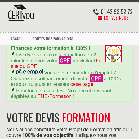
01 42 93 52 72
ECRIVEZ-NOUS
ACCUEIL
TOUTES NOS FORMATIONS
Financez votre formation à 100% !
Inscrivez-vous à nos formations en 2
CPF
minutes et avec votre
en visitant
le
site du CPF
.
Vous êtes demandeur d'emploi ?
CPF
Obtenez un cofinancement de votre
à 100%
et sous 10 jours en visitant
cette page
.
Pour tous les salariés : Nos formations sont
éligibles au
FNE-Formation
!
VOTRE DEVIS
FORMATION
Nous allons construire votre Projet de Formation afin qu'il
couvre
100% de vos objectifs
. Indiquez-nous vos