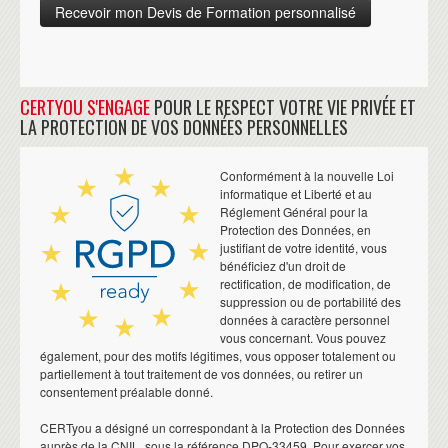
CERTYOU S'ENGAGE
POUR LE RESPECT VOTRE VIE PRIVÉE ET
LA PROTECTION DE VOS DONNÉES PERSONNELLES
Conformément à la nouvelle Loi
informatique et Liberté et au
Réglement Général pour la
Protection des Données, en
justifiant de votre identité, vous
bénéficiez d'un droit de
rectification, de modification, de
suppression ou de portabilité des
données à caractère personnel
vous concernant. Vous pouvez
également, pour des motifs légitimes, vous opposer totalement ou
partiellement à tout traitement de vos données, ou retirer un
consentement préalable donné.
CERTyou a désigné un correspondant à la Protection des Données
auprès de la CNIL, sous la référence DPO-33459. Pour exercer vos