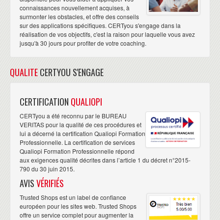
connaissances nouvellement acquises, à
surmonter les obstacles, et offre des conseils
sur des applications spécifiques. CERTyou s'engage dans la
réalisation de vos objectifs, c'est la raison pour laquelle vous avez
jusqu'à 30 jours pour profiter de votre coaching.
QUALITE
CERTYOU S'ENGAGE
CERTIFICATION
QUALIOPI
CERTyou a été reconnu par le BUREAU
VERITAS pour la qualité de ces procédures et
lui a décerné la certification Qualiopi Formation
Professionnelle. La certification de services
Qualiopi Formation Professionnelle répond
aux exigences qualité décrites dans l’article 1 du décret n°2015-
790 du 30 juin 2015.
AVIS
VÉRIFIÉS
Trusted Shops est un label de confiance
européen pour les sites web. Trusted Shops
offre un service complet pour augmenter la