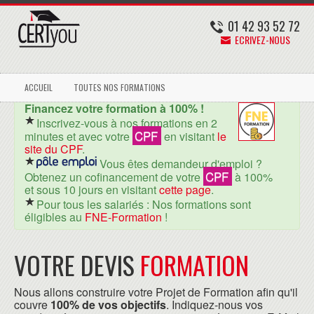
01 42 93 52 72
ECRIVEZ-NOUS
ACCUEIL
TOUTES NOS FORMATIONS
Financez votre formation à 100% !
Inscrivez-vous à nos formations en 2
CPF
minutes et avec votre
en visitant
le
site du CPF
.
Vous êtes demandeur d'emploi ?
CPF
Obtenez un cofinancement de votre
à 100%
et sous 10 jours en visitant
cette page
.
Pour tous les salariés : Nos formations sont
éligibles au
FNE-Formation
!
VOTRE DEVIS
FORMATION
Nous allons construire votre Projet de Formation afin qu'il
couvre
100% de vos objectifs
. Indiquez-nous vos