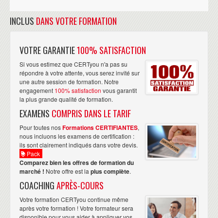
INCLUS
DANS VOTRE FORMATION
VOTRE GARANTIE
100% SATISFACTION
Si vous estimez que CERTyou n'a pas su
répondre à votre attente, vous serez invité sur
une autre session de formation. Notre
engagement
100% satisfaction
vous garantit
la plus grande qualité de formation.
EXAMENS
COMPRIS DANS LE TARIF
Pour toutes nos
Formations CERTIFIANTES
,
nous incluons les examens de certification :
ils sont clairement indiqués dans votre devis.
Pack
Comparez bien les offres de formation du
marché !
Notre offre est la
plus complète
.
COACHING
APRÈS-COURS
Votre formation CERTyou continue même
après votre formation ! Votre formateur sera
disponible pour vous aider à appliquer vos