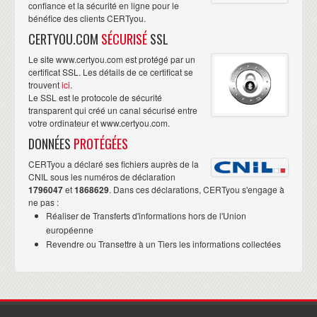
confiance et la sécurité en ligne pour le
bénéfice des clients CERTyou.
CERTYOU.COM
SÉCURISÉ
SSL
Le site www.certyou.com est protégé par un
certificat SSL. Les détails de ce certificat se
trouvent
ici
.
Le SSL est le protocole de sécurité
transparent qui créé un canal sécurisé entre
votre ordinateur et www.certyou.com.
DONNÉES
PROTÉGÉES
CERTyou a déclaré ses fichiers auprès de la
CNIL sous les numéros de déclaration
1796047
et
1868629
. Dans ces déclarations, CERTyou s'engage à
ne pas :
Réaliser de Transferts d'informations hors de l'Union
européenne
Revendre ou Transettre à un Tiers les informations collectées