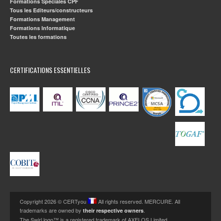
Formations Spéciales CPF
Tous les Editeurs/constructeurs
Formations Management
Formations Informatique
Toutes les formations
CERTIFICATIONS ESSENTIELLES
Copyright 2026 © CERTyou
All rights reserved. MERCURE. All
trademarks are owned by
.
their respective owners
The Swirl logo™ is a registered trademark of AXELOS Limited.