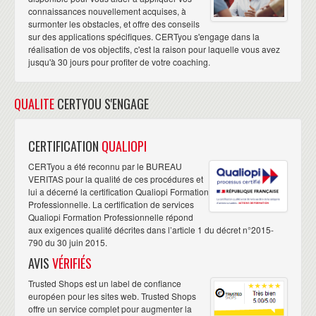
connaissances nouvellement acquises, à
surmonter les obstacles, et offre des conseils
sur des applications spécifiques. CERTyou s'engage dans la
réalisation de vos objectifs, c'est la raison pour laquelle vous avez
jusqu'à 30 jours pour profiter de votre coaching.
QUALITE
CERTYOU S'ENGAGE
CERTIFICATION
QUALIOPI
CERTyou a été reconnu par le BUREAU
VERITAS pour la qualité de ces procédures et
lui a décerné la certification Qualiopi Formation
Professionnelle. La certification de services
Qualiopi Formation Professionnelle répond
aux exigences qualité décrites dans l’article 1 du décret n°2015-
790 du 30 juin 2015.
AVIS
VÉRIFIÉS
Trusted Shops est un label de confiance
européen pour les sites web. Trusted Shops
offre un service complet pour augmenter la