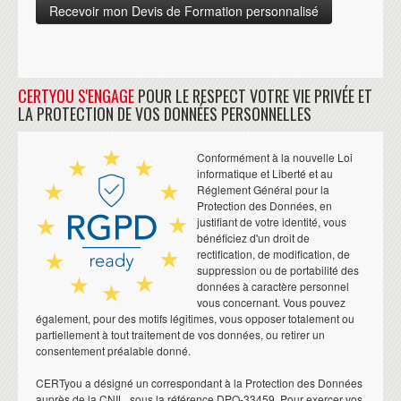
CERTYOU S'ENGAGE
POUR LE RESPECT VOTRE VIE PRIVÉE ET
LA PROTECTION DE VOS DONNÉES PERSONNELLES
Conformément à la nouvelle Loi
informatique et Liberté et au
Réglement Général pour la
Protection des Données, en
justifiant de votre identité, vous
bénéficiez d'un droit de
rectification, de modification, de
suppression ou de portabilité des
données à caractère personnel
vous concernant. Vous pouvez
également, pour des motifs légitimes, vous opposer totalement ou
partiellement à tout traitement de vos données, ou retirer un
consentement préalable donné.
CERTyou a désigné un correspondant à la Protection des Données
auprès de la CNIL, sous la référence DPO-33459. Pour exercer vos