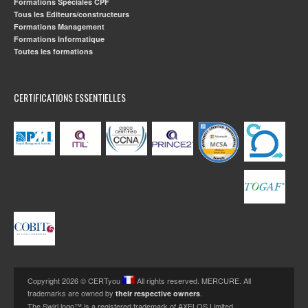
Formations Spéciales CPF
Tous les Editeurs/constructeurs
Formations Management
Formations Informatique
Toutes les formations
CERTIFICATIONS ESSENTIELLES
Copyright 2026 © CERTyou
All rights reserved. MERCURE. All
trademarks are owned by
.
their respective owners
The Swirl logo™ is a registered trademark of AXELOS Limited.