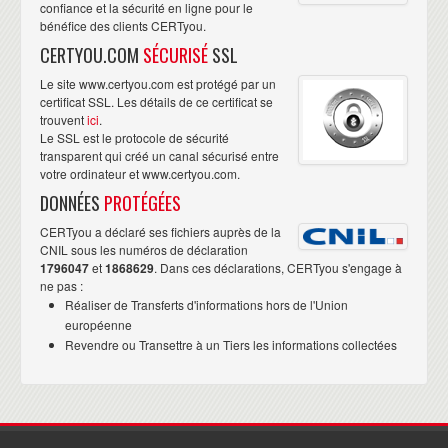
confiance et la sécurité en ligne pour le
bénéfice des clients CERTyou.
CERTYOU.COM
SÉCURISÉ
SSL
Le site www.certyou.com est protégé par un
certificat SSL. Les détails de ce certificat se
trouvent
ici
.
Le SSL est le protocole de sécurité
transparent qui créé un canal sécurisé entre
votre ordinateur et www.certyou.com.
DONNÉES
PROTÉGÉES
CERTyou a déclaré ses fichiers auprès de la
CNIL sous les numéros de déclaration
1796047
et
1868629
. Dans ces déclarations, CERTyou s'engage à
ne pas :
Réaliser de Transferts d'informations hors de l'Union
européenne
Revendre ou Transettre à un Tiers les informations collectées