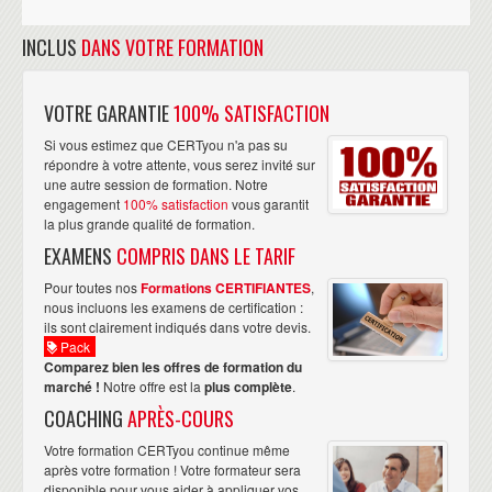
INCLUS
DANS VOTRE FORMATION
VOTRE GARANTIE
100% SATISFACTION
Si vous estimez que CERTyou n'a pas su
répondre à votre attente, vous serez invité sur
une autre session de formation. Notre
engagement
100% satisfaction
vous garantit
la plus grande qualité de formation.
EXAMENS
COMPRIS DANS LE TARIF
Pour toutes nos
Formations CERTIFIANTES
,
nous incluons les examens de certification :
ils sont clairement indiqués dans votre devis.
Pack
Comparez bien les offres de formation du
marché !
Notre offre est la
plus complète
.
COACHING
APRÈS-COURS
Votre formation CERTyou continue même
après votre formation ! Votre formateur sera
disponible pour vous aider à appliquer vos