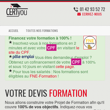
01 42 93 52 72
ECRIVEZ-NOUS
ACCUEIL
TOUTES NOS FORMATIONS
Financez votre formation à 100% !
Inscrivez-vous à nos formations en 2
CPF
minutes et avec votre
en visitant
le
site du CPF
.
Vous êtes demandeur d'emploi ?
CPF
Obtenez un cofinancement de votre
à 100%
et sous 10 jours en visitant
cette page
.
Pour tous les salariés : Nos formations sont
éligibles au
FNE-Formation
!
VOTRE DEVIS
FORMATION
Nous allons construire votre Projet de Formation afin qu'il
couvre
100% de vos objectifs
. Indiquez-nous vos