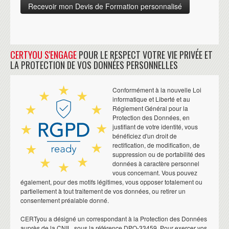
CERTYOU S'ENGAGE
POUR LE RESPECT VOTRE VIE PRIVÉE ET
LA PROTECTION DE VOS DONNÉES PERSONNELLES
Conformément à la nouvelle Loi
informatique et Liberté et au
Réglement Général pour la
Protection des Données, en
justifiant de votre identité, vous
bénéficiez d'un droit de
rectification, de modification, de
suppression ou de portabilité des
données à caractère personnel
vous concernant. Vous pouvez
également, pour des motifs légitimes, vous opposer totalement ou
partiellement à tout traitement de vos données, ou retirer un
consentement préalable donné.
CERTyou a désigné un correspondant à la Protection des Données
auprès de la CNIL, sous la référence DPO-33459. Pour exercer vos