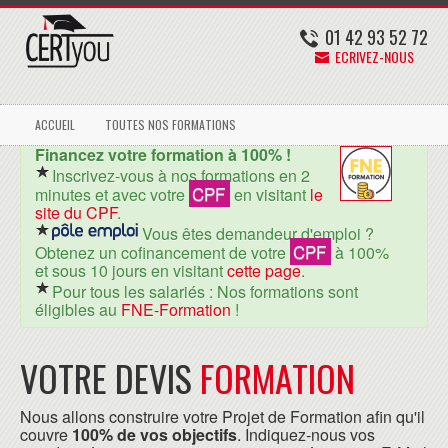
01 42 93 52 72
ECRIVEZ-NOUS
ACCUEIL
TOUTES NOS FORMATIONS
Financez votre formation à 100% !
Inscrivez-vous à nos formations en 2
CPF
minutes et avec votre
en visitant
le
site du CPF
.
Vous êtes demandeur d'emploi ?
CPF
Obtenez un cofinancement de votre
à 100%
et sous 10 jours en visitant
cette page
.
Pour tous les salariés : Nos formations sont
éligibles au
FNE-Formation
!
VOTRE DEVIS
FORMATION
Nous allons construire votre Projet de Formation afin qu'il
couvre
100% de vos objectifs
. Indiquez-nous vos