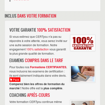
INCLUS
DANS VOTRE FORMATION
VOTRE GARANTIE
100% SATISFACTION
Si vous estimez que CERTyou n'a pas su
répondre à votre attente, vous serez invité sur
une autre session de formation. Notre
engagement
100% satisfaction
vous garantit
la plus grande qualité de formation.
EXAMENS
COMPRIS DANS LE TARIF
Pour toutes nos
Formations CERTIFIANTES
,
nous incluons les examens de certification :
ils sont clairement indiqués dans votre devis.
Pack
Comparez bien les offres de formation du
marché !
Notre offre est la
plus complète
.
COACHING
APRÈS-COURS
Votre formation CERTyou continue même