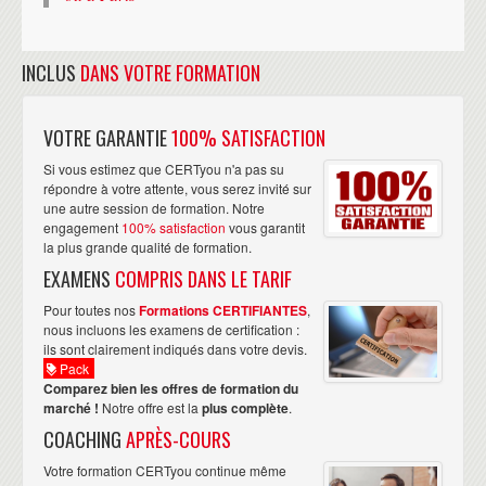
INCLUS
DANS VOTRE FORMATION
VOTRE GARANTIE
100% SATISFACTION
Si vous estimez que CERTyou n'a pas su
répondre à votre attente, vous serez invité sur
une autre session de formation. Notre
engagement
100% satisfaction
vous garantit
la plus grande qualité de formation.
EXAMENS
COMPRIS DANS LE TARIF
Pour toutes nos
Formations CERTIFIANTES
,
nous incluons les examens de certification :
ils sont clairement indiqués dans votre devis.
Pack
Comparez bien les offres de formation du
marché !
Notre offre est la
plus complète
.
COACHING
APRÈS-COURS
Votre formation CERTyou continue même