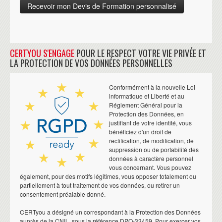
CERTYOU S'ENGAGE
POUR LE RESPECT VOTRE VIE PRIVÉE ET
LA PROTECTION DE VOS DONNÉES PERSONNELLES
Conformément à la nouvelle Loi
informatique et Liberté et au
Réglement Général pour la
Protection des Données, en
justifiant de votre identité, vous
bénéficiez d'un droit de
rectification, de modification, de
suppression ou de portabilité des
données à caractère personnel
vous concernant. Vous pouvez
également, pour des motifs légitimes, vous opposer totalement ou
partiellement à tout traitement de vos données, ou retirer un
consentement préalable donné.
CERTyou a désigné un correspondant à la Protection des Données
auprès de la CNIL, sous la référence DPO-33459. Pour exercer vos