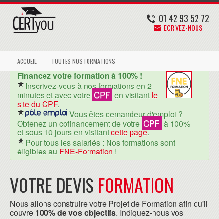
01 42 93 52 72
ECRIVEZ-NOUS
ACCUEIL
TOUTES NOS FORMATIONS
Financez votre formation à 100% !
Inscrivez-vous à nos formations en 2
CPF
minutes et avec votre
en visitant
le
site du CPF
.
Vous êtes demandeur d'emploi ?
CPF
Obtenez un cofinancement de votre
à 100%
et sous 10 jours en visitant
cette page
.
Pour tous les salariés : Nos formations sont
éligibles au
FNE-Formation
!
VOTRE DEVIS
FORMATION
Nous allons construire votre Projet de Formation afin qu'il
couvre
100% de vos objectifs
. Indiquez-nous vos