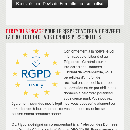
CERTYOU S'ENGAGE
POUR LE RESPECT VOTRE VIE PRIVÉE ET
LA PROTECTION DE VOS DONNÉES PERSONNELLES
Conformément à la nouvelle Loi
informatique et Liberté et au
Réglement Général pour la
Protection des Données, en
justifiant de votre identité, vous
bénéficiez d'un droit de
rectification, de modification, de
suppression ou de portabilité des
données à caractère personnel
vous concernant. Vous pouvez
également, pour des motifs légitimes, vous opposer totalement ou
partiellement à tout traitement de vos données, ou retirer un
consentement préalable donné.
CERTyou a désigné un correspondant à la Protection des Données
auprès de la CNIL, sous la référence DPO-33459. Pour exercer vos