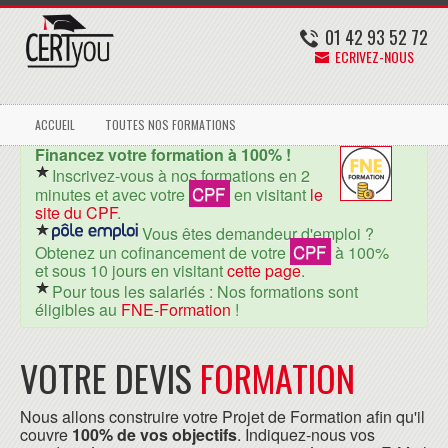
01 42 93 52 72
ECRIVEZ-NOUS
ACCUEIL
TOUTES NOS FORMATIONS
Financez votre formation à 100% !
Inscrivez-vous à nos formations en 2
CPF
minutes et avec votre
en visitant
le
site du CPF
.
Vous êtes demandeur d'emploi ?
CPF
Obtenez un cofinancement de votre
à 100%
et sous 10 jours en visitant
cette page
.
Pour tous les salariés : Nos formations sont
éligibles au
FNE-Formation
!
VOTRE DEVIS
FORMATION
Nous allons construire votre Projet de Formation afin qu'il
couvre
100% de vos objectifs
. Indiquez-nous vos