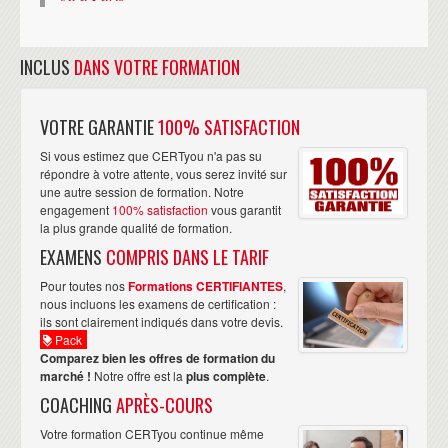
INCLUS
DANS VOTRE FORMATION
VOTRE GARANTIE
100% SATISFACTION
Si vous estimez que CERTyou n'a pas su
répondre à votre attente, vous serez invité sur
une autre session de formation. Notre
engagement
100% satisfaction
vous garantit
la plus grande qualité de formation.
EXAMENS
COMPRIS DANS LE TARIF
Pour toutes nos
Formations CERTIFIANTES
,
nous incluons les examens de certification :
ils sont clairement indiqués dans votre devis.
Pack
Comparez bien les offres de formation du
marché !
Notre offre est la
plus complète
.
COACHING
APRÈS-COURS
Votre formation CERTyou continue même