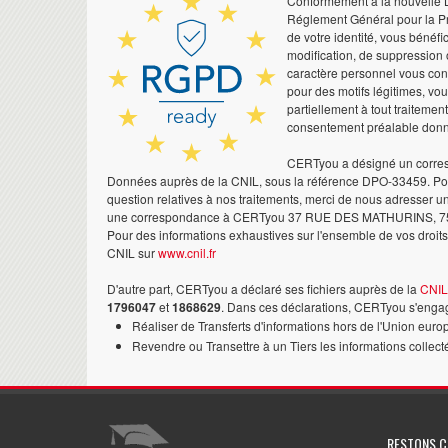
Conformément à la nouvelle Lo
Réglement Général pour la Pr
de votre identité, vous bénéfic
modification, de suppression 
caractère personnel vous co
pour des motifs légitimes, vo
partiellement à tout traitemen
consentement préalable don
CERTyou a désigné un corres
Données auprès de la CNIL, sous la référence DPO-33459. Pour
question relatives à nos traitements, merci de nous adresser u
une correspondance à CERTyou 37 RUE DES MATHURINS, 7
Pour des informations exhaustives sur l'ensemble de vos droits,
CNIL sur
www.cnil.fr
D'autre part, CERTyou a déclaré ses fichiers auprès de la
CNIL
1796047
et
1868629
. Dans ces déclarations, CERTyou s'engag
Réaliser de Transferts d'informations hors de l'Union euro
Revendre ou Transettre à un Tiers les informations collect
RESTONS 