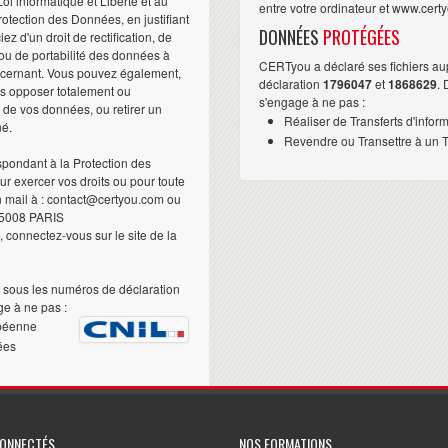
i informatique et Liberté et au
entre votre ordinateur et www.cert
otection des Données, en justifiant
DONNÉES
PROTÉGÉES
iez d'un droit de rectification, de
ou de portabilité des données à
CERTyou a déclaré ses fichiers au
ncernant. Vous pouvez également,
déclaration
1796047
et
1868629
.
us opposer totalement ou
s'engage à ne pas :
t de vos données, ou retirer un
Réaliser de Transferts d'infor
né.
Revendre ou Transettre à un Ti
pondant à la Protection des
 exercer vos droits ou pour toute
n mail à : contact@certyou.com ou
5008 PARIS
 connectez-vous sur le site de la
sous les numéros de déclaration
e à ne pas :
péenne
ées
CONNECTÉS
NOS FORMATIONS