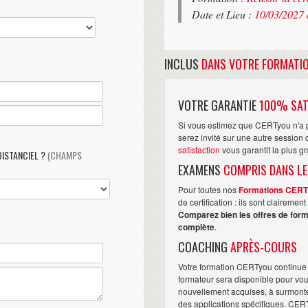
Date et Lieu :
10/03/2027 
INCLUS
DANS VOTRE FORMATI
VOTRE GARANTIE
100% SAT
Si vous estimez que CERTyou n'a p
serez invité sur une autre sessio
satisfaction
vous garantit la plus g
DISTANCIEL ?
(CHAMPS
EXAMENS
COMPRIS DANS LE
Pour toutes nos
Formations CER
de certification : ils sont claireme
Comparez bien les offres de form
complète
.
COACHING
APRÈS-COURS
Votre formation CERTyou continue 
formateur sera disponible pour vo
nouvellement acquises, à surmonter 
des applications spécifiques. CER