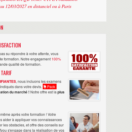
au 12/03/2027 en distanciel ou à Paris
ON
ISFACTION
as su répondre à votre attente, vous
n de formation. Notre engagement
100%
rande qualité de formation.
 TARIF
TIFIANTES
, nous incluons les examens
nt indiqués dans votre devis.
Pack
ation du marché !
Notre offre est la
plus
même après votre formation ! Votre
us aider à appliquer vos connaissances
les obstacles, et offre des conseils sur
Tyou s'engage dans la réalisation de vos