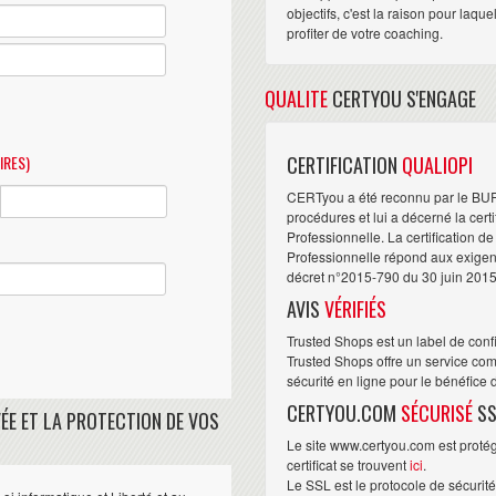
objectifs, c'est la raison pour laqu
profiter de votre coaching.
QUALITE
CERTYOU S'ENGAGE
IRES)
CERTIFICATION
QUALIOPI
CERTyou a été reconnu par le BU
procédures et lui a décerné la cert
Professionnelle. La certification d
Professionnelle répond aux exigence
décret n°2015-790 du 30 juin 2015
AVIS
VÉRIFIÉS
Trusted Shops est un label de conf
Trusted Shops offre un service com
sécurité en ligne pour le bénéfice
CERTYOU.COM
SÉCURISÉ
SS
ÉE ET LA PROTECTION DE VOS
Le site www.certyou.com est protégé
certificat se trouvent
ici
.
Le SSL est le protocole de sécurit