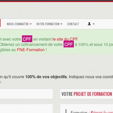
NOUS CONNAITRE
VOTRE FORMATION
CONTACT
CPF
et avec votre
en visitant
le site du CPF
.
CPF
Obtenez un cofinancement de votre
à 100% et sous 10 jou
igibles au
FNE-Formation
!
in qu'il couvre
100% de vos objectifs
. Indiquez-nous vos coord
.
VOTRE
PROJET DE FORMATION
Formation :
Réussir la ce