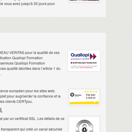
elle vous avez jusqu'à 30 jours pour
REAU VERITAS pour la qualité de ces
ification Qualiopi Formation
e services Qualiopi Formation
s qualité décrites dans l’article 1 du
.
iance européen pour les sites web.
plet pour augmenter la confiance et la
 des clients CERTyou.
L
 par un certificat SSL. Les détails de ce
é transparent qui créé un canal sécurisé