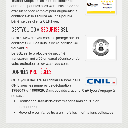
Trusted Shops est un label de confiance
européen pour les sites web. Trusted Shops
offre un service complet pour augmenter la
confiance et la sécurité en ligne pour le
bénéfice des clients CERTyou.
CERTYOU.COM
SÉCURISÉ
SSL
Le site www.certyou.com est protégé par un
certificat SSL. Les détails de ce certificat se
trouvent
ici
.
Le SSL est le protocole de sécurité
transparent qui créé un canal sécurisé entre
votre ordinateur et www.certyou.com.
DONNÉES
PROTÉGÉES
CERTyou a déclaré ses fichiers auprès de la
CNIL sous les numéros de déclaration
1796047
et
1868629
. Dans ces déclarations, CERTyou s'engage à
ne pas :
Réaliser de Transferts d'informations hors de l'Union
européenne
Revendre ou Transettre à un Tiers les informations collectées