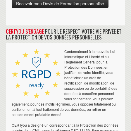
CERTYOU S'ENGAGE
POUR LE RESPECT VOTRE VIE PRIVÉE ET
LA PROTECTION DE VOS DONNÉES PERSONNELLES
Conformément à la nouvelle Loi
informatique et Liberté et au
Réglement Général pour la
Protection des Données, en
justifiant de votre identité, vous
bénéficiez d'un droit de
rectification, de modification, de
suppression ou de portabilité des
données à caractère personnel
vous concernant. Vous pouvez
également, pour des motifs légitimes, vous opposer totalement ou
partiellement à tout traitement de vos données, ou retirer un
consentement préalable donné.
CERTyou a désigné un correspondant à la Protection des Données
auprès de la CNIL, sous la référence DPO-33459. Pour exercer vos