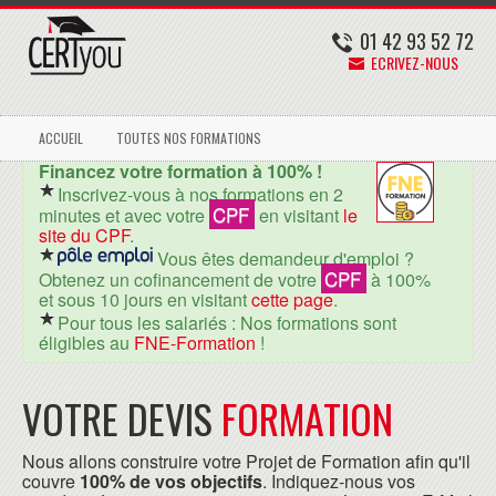
01 42 93 52 72
ECRIVEZ-NOUS
ACCUEIL
TOUTES NOS FORMATIONS
Financez votre formation à 100% !
Inscrivez-vous à nos formations en 2
CPF
minutes et avec votre
en visitant
le
site du CPF
.
Vous êtes demandeur d'emploi ?
CPF
Obtenez un cofinancement de votre
à 100%
et sous 10 jours en visitant
cette page
.
Pour tous les salariés : Nos formations sont
éligibles au
FNE-Formation
!
VOTRE DEVIS
FORMATION
Nous allons construire votre Projet de Formation afin qu'il
couvre
100% de vos objectifs
. Indiquez-nous vos