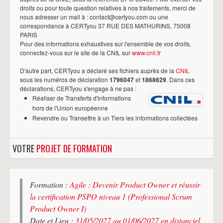
droits ou pour toute question relatives à nos traitements, merci de
nous adresser un mail à : contact@certyou.com ou une
correspondance à CERTyou 37 RUE DES MATHURINS, 75008
PARIS
Pour des informations exhaustives sur l'ensemble de vos droits,
connectez-vous sur le site de la CNIL sur
www.cnil.fr
D'autre part, CERTyou a déclaré ses fichiers auprès de la
CNIL
sous les numéros de déclaration
1796047
et
1868629
. Dans ces
déclarations, CERTyou s'engage à ne pas :
Réaliser de Transferts d'informations
hors de l'Union européenne
Revendre ou Transettre à un Tiers les informations collectées
VOTRE
PROJET DE FORMATION
Formation :
Agile : Devenir Product Owner et réussir
la certification PSPO niveau 1 (Professional Scrum
Product Owner I)
Date et Lieu :
31/05/2027 au 01/06/2027 en distanciel