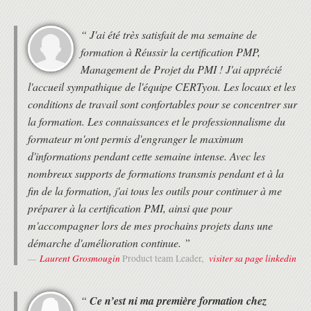
projet. Pour passer la certification PMP, vous devez vous inscrire
les meilleures pratiques pour la gestion de projets.
Présentation des 4 éléments intégrés de
et déposer un dossier de candidature sur le site du PMI.
HORAIRES
Prince2® : les principes, les thèmes, les
La lecture des documents de PréFormation est recommandée.
“ J'ai été très satisfait de ma semaine de
• Formation de 9h30 à 17h30 le premier jour, puis de 9h à 17h.
processus et l'adaptation de Prince2®.
formation à Réussir la certification PMP,
• Deux pauses de 15 minutes le matin et l'après-midi.
La place des fournisseurs et clients dans un
• 1 heure de pause déjeuner
Management de Projet du PMI ! J'ai apprécié
projet Prince2®.
Les bénéfices liés à l'usage de Prince2®.
l'accueil sympathique de l'équipe CERTyou. Les locaux et les
MODALITÉS
Structure de PRINCE 2®.
conditions de travail sont confortables pour se concentrer sur
• Formation avec un Expert Formateur (pas de vidéos pré-
Niveaux d'organisation.
la formation. Les connaissances et le professionnalisme du
enregistrées).
Le contrôle du projet.
• Formation organisée au choix du stagiaire :
formateur m'ont permis d'engranger le maximum
Pourquoi une méthode de gestion ?
- en présentiel au 37 RUE DE LIEGE à PARIS
Le langage commun.
d'informations pendant cette semaine intense. Avec les
- en distanciel, en utilisant l'outil Zoom, aux horaires de la formation
Les acteurs, les rôles et les responsabilités
nombreux supports de formations transmis pendant et à la
(heure de Paris)
d'un projet.
- en Alternance, c'est à dire à la carte entre le présentiel et le
fin de la formation, j'ai tous les outils pour continuer à me
distanciel. Cette solution est très appréciée des franciliens pour
Les sept thèmes de Prince2®
préparer à la certification PMI, ainsi que pour
s'adapter à leurs contraintes.
Business Case : terminologies (output,
m'accompagner lors de mes prochains projets dans une
résultat, bénéfice...), objectifs du Business
DEROULEMENT
démarche d'amélioration continue. ”
Case, plan de revue des bénéfices.
Laurent Grosmougin
visiter sa page linkedin
Product team Leader,
• Les horaires de fin de journée sont adaptés en fonction des
Organisation : enjeux, structure de
horaires des trains ou des avions des différents participants.
management projet, parties prenantes, enjeux
• Une attestation de suivi de formation vous sera remise en fin de
d'une stratégie de communication.
formation.
“
Ce n’est ni ma première formation chez
Qualité : enjeux du thème, rôles de l'équipe
• Cette formation est organisée pour un maximum de 14 participants.