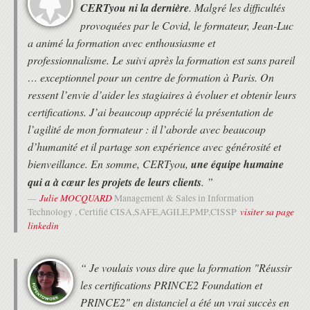
revue qualité, technique de revue qualité,
CERTyou ni la dernière
. Malgré les difficultés
différences entre assurance qualité et
provoquées par le Covid, le formateur, Jean-Luc
assurance projet, entre attentes client et
a animé la formation avec enthousiasme et
critères d'acceptation, description du produit
professionnalisme. Le suivi après la formation est sans pareil
du projet, description produit, registre qualité,
stratégie de management qualité.
… exceptionnel pour un centre de formation à Paris. On
Plans : enjeux, planning basé sur le produit,
ressent l’envie d’aider les stagiaires à évoluer et obtenir leurs
plan projet, plans d'une séquence, plans
certifications. J’ai beaucoup apprécié la présentation de
d'équipe, plan d'exception.
l’agilité de mon formateur : il l’aborde avec beaucoup
Risque : terminologies (risque, menace et
opportunité), types de réponse, procédure de
d’humanité et il partage son expérience avec générosité et
gestion des risques, budget risque, cause,
bienveillance. En somme, CERTyou,
une équipe humaine
évenement et effet d'un risque, registre des
qui a à cœur les projets de leurs clients
. ”
risques, tolérance au risque.
Julie MOCQUARD
Management & Sales in Information
Changement : enjeux, gestion des
visiter sa page
Technology , Certifié CISA,SAFE,AGILE,PMP,CISSP
configurations, budget changement, rapport
linkedin
des incidents, registre des incidents, contrôle
du changement, procédure.
Progression : enjeux, les 4 niveaux de
“ Je voulais vous dire que la formation "Réussir
management et reporting, contrôles basés sur
les événements et le temps, séquence de
les certifications PRINCE2 Foundation et
management vs séquence technique, facteurs
PRINCE2" en distanciel a été un vrai succès en
d'identification des séquences de