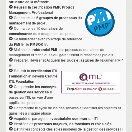
structure de la méthode
Réussir la certification PMP, Project
Management Professional
Connaitre les 5
groupes de processus
du
management de projet
.
Connaitre les 10
domaines de
connaissance
du management de projet.
Se familiariser avec l'ouvrage de référence
du
PMI
® : le
PMBOK
®.
Maîtriser le
référentiel PMI
: les processus, domaines de
management et techniques qui garantissent le ressort des projets.
Préparer, Réviser et Acquérir les
trucs et astuces
de l'examen PMP
®.
Réussir la
certification ITIL
Foundation
et devenir
Certifié
ITIL Foundation
Comprendre
les concepts
de gestion des services IT
basés sur
ITIL
en vue d’une
application pratique
Comprendre le cycle de vie des services et identifier les objectifs et
gains liés à chaque phase
Acquérir et partager un
vocabulaire commun
sur ITIL
Identifier les
processus majeurs, les fonctions et rôles clés
Définir les concepts clés et les modèles de la gestion des services IT