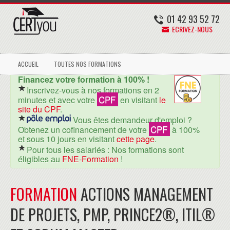
01 42 93 52 72
ECRIVEZ-NOUS
ACCUEIL
TOUTES NOS FORMATIONS
Financez votre formation à 100% !
Inscrivez-vous à nos formations en 2
CPF
minutes et avec votre
en visitant
le
site du CPF
.
Vous êtes demandeur d'emploi ?
CPF
Obtenez un cofinancement de votre
à 100%
et sous 10 jours en visitant
cette page
.
Pour tous les salariés : Nos formations sont
éligibles au
FNE-Formation
!
FORMATION
ACTIONS MANAGEMENT
DE PROJETS, PMP, PRINCE2®, ITIL®