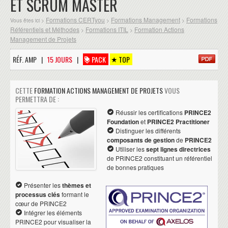
ET SCRUM MASTER
Formations CERTyou
Formations Management
Formations
Vous êtes ici >
>
>
Référentiels et Méthodes
Formations ITIL
Formation Actions
>
>
Management de Projets
RÉF. AMP |
15 JOURS
|
PACK
TOP
CETTE
FORMATION ACTIONS MANAGEMENT DE PROJETS
VOUS
PERMETTRA DE :
Réussir les certifications
PRINCE2
Foundation
et
PRINCE2 Practitioner
Distinguer les différents
composants de gestion
de
PRINCE2
Utiliser les
sept lignes directrices
de PRINCE2 constituant un référentiel
de bonnes pratiques
Présenter les
thèmes et
processus clés
formant le
cœur de PRINCE2
Intégrer les éléments
PRINCE2 pour visualiser la