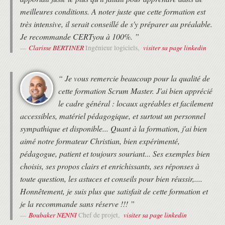
Techniques : sélection de projets, calculs de
meilleures conditions. A noter juste que cette formation est
profitabilité
très intensive, il serait conseillé de s'y préparer au préalable.
L'information historique et la base de
Je recommande CERTyou à 100%. ”
connaissance projet
Clarisse BERTINER
visiter sa page linkedin
Ingénieur logiciels,
Management du contenu du projet (Domaine n°2)
Planifier le management du contenu
Recueillir les exigences
“ Je vous remercie beaucoup pour la qualité de
Définir le contenu
cette formation Scrum Master. J'ai bien apprécié
Créer la Structure de découpage du projet
le cadre général : locaux agréables et facilement
Valider le contenu
accessibles, matériel pédagogique, et surtout un personnel
Maîtriser le contenu
sympathique et disponible... Quant à la formation, j'ai bien
Management des délais du projet (Domaine n°3)
aimé notre formateur Christian, bien expérimenté,
Planifier le management de l'échéancier
pédagogue, patient et toujours souriant... Ses exemples bien
Définir les activités
choisis, ses propos clairs et enrichissants, ses réponses à
Organiser les activités en séquence
Estimer les ressources nécessaires aux
toute question, les astuces et conseils pour bien réussir,....
activités
Honnêtement, je suis plus que satisfait de cette formation et
Estimer la durée des activités
je la recommande sans réserve !!! ”
élaborer l'échéancier
Boubaker NENNI
visiter sa page linkedin
Chef de projet,
Maîtriser l'échéancier
Techniques : diagrammes réseau, Gantt,