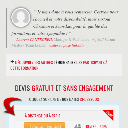
CPM, diagramme fléché
“ Je tiens donc à vous remercier, Certyou pour
Techniques de planification
l'accueil et votre disponibilité, mais surtout
Management des coûts du projet (Domaine n°4)
Christian et Jean-Luc pour la qualité des
Planifier le management des coûts
formations et votre sympathie ! ”
Estimer les coûts
Laurent CANTEGREIL
Déterminer le budget
Manager & Facilitateur Agile // Scrum
Maîtriser les coûts
visiter sa page linkedin
Master - Team Leader,
Techniques de planification
Courbes en S
DÉCOUVREZ LES AUTRES
TÉMOIGNAGES
DES PARTICIPANTS À
Technique de la valeur acquise
CETTE FORMATION
Management de la qualité du projet (Domaine n°5)
Planifier le management de la qualité
Mettre en oeuvre l'assurance qualité
DEVIS
GRATUIT
ET
SANS ENGAGEMENT
“ C'est avec beaucoup de plaisirs que j'ai
Mettre en oeuvre le contrôle qualité
suivi la formation ITIL 4 Foundation chez
Historique de la qualité
CLIQUEZ SUR UNE DE NOS DATES
CI-DESSOUS
Facteurs et coûts de la qualité
CERTyou suivi par un examen d'AXELOS.
Control chart, Pareto chart, Ishikawa et autre
L'accueil et l'organisation logistique ont été bien au-delà
outils de la qualité
À DISTANCE OU À PARIS
de mes attentes: chaleureux, attentifs, disponible, locaux
Management des ressources humaines du projet
propres, confortable. La formatrice a été très
(Domaine n°6)
REMISE -40%
17 Aout au 4 Sept. 2026