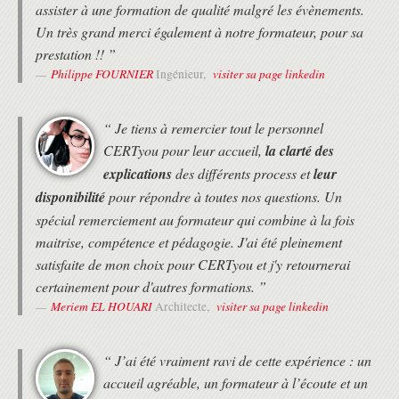
assister à une formation de qualité malgré les évènements.
Passage de l'examen PRINCE 2® Foundation.
Cet examen de certification Prince2®
Un très grand merci également à notre formateur, pour sa
Foundation consiste en un QCM de 75
prestation !! ”
questions.
Philippe FOURNIER
visiter sa page linkedin
Ingénieur,
La certification est obtenue si le candidat
obtient 35 réponses correctes.
Echanges, Questions sur les problèmes posés
“ Je tiens à remercier tout le personnel
pendant la certification, les modalités de
CERTyou pour leur accueil,
la clarté des
réponse.
explications
des différents process et
leur
Approfondissement de la méthode Prince2®
disponibilité
pour répondre à toutes nos questions. Un
Détail des processus et les thèmes.
spécial remerciement au formateur qui combine à la fois
Détail des exemples élaborés de produits
PRINCE 2® applicables aux projets.
maitrise, compétence et pédagogie. J'ai été pleinement
Travailler sur les relations entre processus,
satisfaite de mon choix pour CERTyou et j'y retournerai
thèmes et produits de PRINCE 2®.
certainement pour d'autres formations. ”
Statuer sur quels produits de management
Meriem EL HOUARI
visiter sa page linkedin
Architecte,
constituent les entrées/sorties des sept
processus.
Définir l'objectif essentiel et les éléments clés
“ J’ai été vraiment ravi de cette expérience : un
des principaux produits de management.
accueil agréable, un formateur à l’écoute et un
Appliquer PRINCE 2® pour lancer et gérer un
projet dans l'environnement PRINCE 2®.