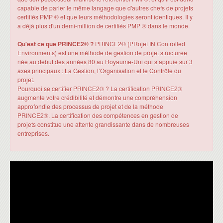
capable de parler le même langage que d'autres chefs de projets
certifiés PMP ® et que leurs méthodologies seront identiques. Il y
a déjà plus d'un demi-million de certifiés PMP ® dans le monde.
Qu'est ce que PRINCE2® ?
PRINCE2® (PRojet IN Controlled
Environments) est une méthode de gestion de projet structurée
née au début des années 80 au Royaume-Uni qui s’appuie sur 3
axes principaux : La Gestion, l’Organisation et le Contrôle du
projet.
Pourquoi se certifier PRINCE2® ? La certification PRINCE2®
augmente votre crédibilité et démontre une compréhension
approfondie des processus de projet et de la méthode
PRINCE2®. La certification des compétences en gestion de
projets constitue une attente grandissante dans de nombreuses
entreprises.