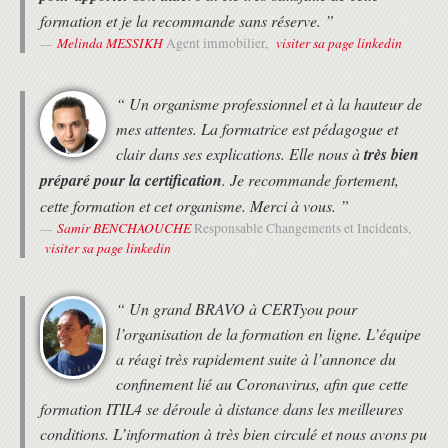
Elaborer le projet. Diriger le projet.
formation et je la recommande sans réserve. ”
Initialiser les phases du projet.
Melinda MESSIKH
visiter sa page linkedin
Agent immobilier,
Planification basée sur les produits.
Gérer les risques. Impact. Contrôler le projet.
Maîtriser les changements. Gestion des
“ Un organisme professionnel et à la hauteur de
incidents.
Gérer la qualité. Clôturer le projet.
mes attentes. La formatrice est pédagogue et
Adaptation de PRINCE 2®.
clair dans ses explications. Elle nous à
très bien
La certification Prince2® Foundation
préparé pour la certification
. Je recommande fortement,
Examen blanc dans les conditions réelles de
cette formation et cet organisme. Merci à vous. ”
la certification Foundation. Corrections des
Samir BENCHAOUCHE
Responsable Changements et Incidents,
réponses fausses, argumentation.
visiter sa page linkedin
Trucs et Astuces pour bien passer et réussir
l'examen.
Révisions pour l'examen PRINCE 2® du
“ Un grand BRAVO à CERTyou pour
premier au dernier jour.
l’organisation de la formation en ligne. L’équipe
Présentation des typologies de questions
a réagi très rapidement suite à l’annonce du
posées à l'examen.
Conseils sur l'organisation pendant l'examen.
confinement lié au Coronavirus, afin que cette
Gestion du temps.
formation ITIL4 se déroule à distance dans les meilleures
Utilisation du manuel PRINCE 2®.
conditions. L’information à très bien circulé et nous avons pu
Procédures administratives.