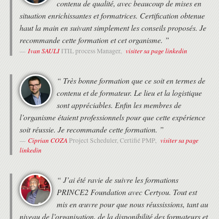
contenu de qualité, avec beaucoup de mises en
Initialiser le projet, le planifier, le diriger, le
situation enrichissantes et formatrices. Certification obtenue
contrôler et le clôturer.
haut la main en suivant simplement les conseils proposés. Je
Revue des acteurs. Relations entre les
recommande cette formation et cet organisme. ”
processus, les livrables, les rôles et la
dimension managériale d'un projet.
Ivan SAULI
visiter sa page linkedin
ITIL process Manager,
Etude de cas
Business Case. L'affiner.
“ Très bonne formation que ce soit en termes de
Organisation.
contenu et de formateur. Le lieu et la logistique
Plans. Conception. Définition et analyse des
sont appréciables. Enfin les membres de
produits.
Gestion des risques. Analyse. Prévention.
l’organisme étaient professionnels pour que cette expérience
Pilotage.
soit réussie. Je recommande cette formation. ”
Assurer la qualité.
Ciprian COZA
visiter sa page
Project Scheduler, Certifié PMP,
Gestion du changement. Suivi.
linkedin
Revue des processus de PRINCE 2®.
Adaptation de PRINCE 2®.
La certification Prince2® Practitioner
“ J’ai été ravie de suivre les formations
PRINCE2 Foundation avec Certyou. Tout est
Examen blanc dans les conditions réelles de
la certification Practitioner. Corrections des
mis en œuvre pour que nous réussissions, tant au
réponses fausses, argumentation.
niveau de l’organisation, de la disponibilité des formateurs et