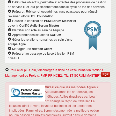
Définir les objectifs, périmètre et activités des processus de gestion
de service IT et leur positionnement dans le cycle de vie des services
Préparer, Réviser et Acquérir les trucs et astuces pour réussir
l'examen officiel
ITIL Foundation
.
Réussir la certification
PSM Scrum Master
et
devenir Certifié
Agile Scrum Master
Identifier son
rôle
au sein de l'équipe
Approfondir des situations
SCRUM
Gérer les relations humaines au sein d'une
équipe Agile
Manager une
relation Client
Préparer au passage de la certification PSM
niveau I
Pour aller plus loin, téléchargez la fiche de cette formation "Actions
Management de Projets, PMP, PRINCE2, ITIL ET SCRUM MASTER"
Qu'est ce que les méthodes Agiles ?
Apparues dans les années 90, les
méthodes Agiles (inspirées par Lean)
ont changé la façon de travailler. Le
focus est ainsi devenu la valeur business, et les personnes
impliquées. Parmi elles, Scrum s'est montrée la meilleure option
pour la gestion de projets complexes, surtout dans le domaine