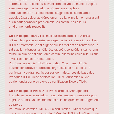
informatique. Le contenu suivant sera délivré de manière Agile :
avec une organisation et une profondeur adaptées
continuellement aux besoins des stagiaires. Ils seront ainsi
appelés à participer au déroulement de la formation en analysant
et en partageant des problématiques communes à leurs
environnements respectifs.
Qu'est ce que ITIL® ?
Les meilleures pratiques ITIL® ont à
présent leur place au sein des organisations informatiques. Avec
ITIL® : l'informatique est alignée sur les métiers de l'entreprise, la
satisfaction client est améliorée, les coûts sont réduits sur le long
terme, la qualité est améliorée continuellement, et les retours sur
investissement sont mesurables.
Pourquoi se certifier ITIL® Foundation ? Le niveau ITIL®
Foundation prouve auprès des organisations auxquelles le
participant voudrait participer ses connaissances de base des
Pratiques ITIL®. Cette certification ITIL® Foundation ouvre
également la porte au cycle de certification Expert ITIL®.
Qu'est ce que le PMI ® ?
Le PMI ® (Project Management
Institute) est une association mondialement reconnue qui a pour
objet de promouvoir les méthodes et techniques en management
de projet.
Pourquoi se certifier PMP ® ? La certification PMP ® prouve que
que son possesseur maitrise le référentiel PMI ®, et qu'il est donc