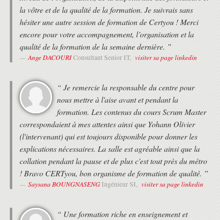
Trucs et Astuces pour bien passer et réussir
la vôtre et de la qualité de la formation. Je suivrais sans
l'examen.
hésiter une autre session de formation de Certyou ! Merci
Révisions pour l'examen PRINCE 2® du
premier au dernier jour.
encore pour votre accompagnement, l’organisation et la
Présentation des typologies de questions
qualité de la formation de la semaine dernière. ”
posées à l'examen.
Ange DACOURI
visiter sa page linkedin
Consultant Senior IT,
Conseils sur l'organisation pendant l'examen.
Gestion du temps.
Utilisation du manuel PRINCE 2®.
“ Je remercie la responsable du centre pour
Procédures administratives.
nous mettre à l'aise avant et pendant la
Passage de l'examen PRINCE 2® Practitioner.
Cet examen de certification Prince2®
formation. Les contenus du cours Scrum Master
Practitioner consiste en un QCM de 9
correspondaient à mes attentes ainsi que Yohann Olivier
questions.
(l'intervenant) qui est toujours disponible pour donner les
Chaque question vaut 12 points (note
explications nécessaires. La salle est agréable ainsi que la
maximum : 108). Vous êtes autorisé à
consulter votre manuel PRINCE2® lors de
collation pendant la pause et de plus c'est tout près du métro
l'examen (seul document autorisé)
! Bravo CERTyou, bon organisme de formation de qualité. ”
Echanges, Questions sur les problèmes posés
Saysana BOUNGNASENG
visiter sa page linkedin
Ingénieur SI,
pendant la certification, les modalités de
réponse.
Les fondamentaux du management de projet
“ Une formation riche en enseignement et