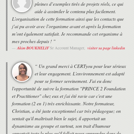
pleines d’exemples tirés de projets réels, ce qui
La définition d'un projet, d'un programme, d'un
portefeuille de projet
aide à assimiler le contenu plus facilement.
Le cadre de la gestion de projet
L’organisation de cette formation ainsi que les contacts que
Les organisations fonctionnelles, matricielles
j’ai pu avoir avec l’organisme avant et après la formation
ou dédiées projet
m’ont également satisfait. Je recommande cet organisme à
Révision des fondamentaux de la conduite de
projet
mes proches depuis ! ”
Akim BOUKHELIF
visiter sa page linkedin
Sr Account Manager,
La méthodologie PMI®
Le PMBOK
Le cycle de vie d'un projet
“ Un grand merci à CERTyou pour leur sérieux
Les parties prenantes du projet
et leur engagement. L'environnement est adapté
Le contexte socioculturel et environnemental
Les facteurs environnementaux d'entreprise
pour se former sereinement. J'ai eu donc
Les 10 domaines du Management de Projet
l'opportunité de suivre la formation "PRINCE 2 Foundation
Management de l'intégration du projet (Domaine n°1)
et Practitioner" chez eux et j'ai été ravie car c'est une
formation (2 en 1) très enrichissante. Notre formateur,
Elaborer la charte du projet
Elaborer le plan de management de projet
Christian, a été juste exceptionnel car très pédagogue; on
Diriger et piloter l'exécution du projet
sentait qu'il maîtrisait bien le sujet, il apportait un
Surveiller et maîtriser le travail du projet
dynamisme au groupe et surtout, son trait d'humour
Maîtrise intégrée des modifications
apportait juste le plus qu'il fallait pour apprendre dans de
Clôturer le projet ou la phase