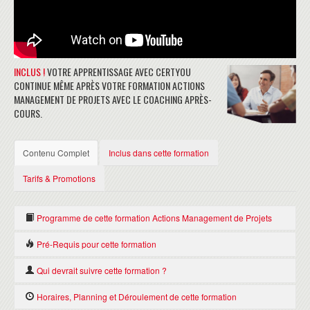
INCLUS !
VOTRE APPRENTISSAGE AVEC CERTYOU
CONTINUE MÊME APRÈS VOTRE FORMATION ACTIONS
MANAGEMENT DE PROJETS AVEC LE COACHING APRÈS-
COURS.
Contenu Complet
Inclus dans cette formation
Tarifs & Promotions
Programme de cette formation Actions Management de Projets
Pré-Requis pour cette formation
Pourquoi Prince2® ?
Définition d'un projet et caractéristiques
Il n'y a pas de pré-requis nécessaire pour suivre cette formation.
Qui devrait suivre cette formation ?
Les 6 aspects de performance d'un projet et
Il est seulement préférable que le participant soit familiarisé à la
Toute personne travaillant dans un environnement projet, qui veut
Horaires, Planning et Déroulement de cette formation
les principales causes d'échec.
gestion de projet ou d'avoir travaillé dans un environnement
obtenir ses certifications en Gestion de Projet et/ou qui veut connaitre
Prince2® et la gestion de projet.