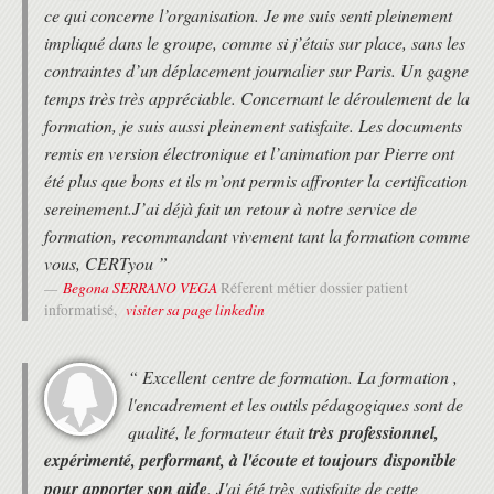
ce qui concerne l’organisation. Je me suis senti pleinement
management, tolérance/exception, journal
impliqué dans le groupe, comme si j’étais sur place, sans les
projet, retours d'expérience, rapport de fin de
séquence et de fin de projet.
contraintes d’un déplacement journalier sur Paris. Un gagne
temps très très appréciable. Concernant le déroulement de la
Les sept processus de Prince2®
formation, je suis aussi pleinement satisfaite. Les documents
Elaborer le projet. Enjeux, objectifs et
remis en version électronique et l’animation par Pierre ont
contexte du processus. Debrief projet.
Diriger le projet. Enjeux, objectifs et contexte
été plus que bons et ils m’ont permis affronter la certification
du processus.
sereinement.J’ai déjà fait un retour à notre service de
Initialiser le projet. Enjeux, objectifs et
formation, recommandant vivement tant la formation comme
contexte du processus. Project Initiation
vous, CERTyou ”
Documentation (PID).
Contrôler une séquence. Enjeux, objectifs et
Begona SERRANO VEGA
Réferent métier dossier patient
contexte du processus.
visiter sa page linkedin
informatisé,
Gérer la livraison des produits. Enjeux,
objectifs et contexte du processus.
Gérer une limite de séquence. Enjeux,
“ Excellent centre de formation. La formation ,
objectifs et contexte du processus.
l'encadrement et les outils pédagogiques sont de
Clore le projet. Enjeux, objectifs et contexte
qualité, le formateur était
très professionnel,
du processus.
expérimenté, performant, à l'écoute et toujours disponible
Etude de cas
pour apporter son aide
. J'ai été très satisfaite de cette