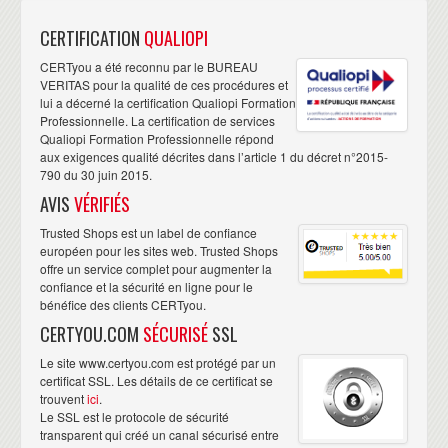
CERTIFICATION
QUALIOPI
CERTyou a été reconnu par le BUREAU
VERITAS pour la qualité de ces procédures et
lui a décerné la certification Qualiopi Formation
Professionnelle. La certification de services
Qualiopi Formation Professionnelle répond
aux exigences qualité décrites dans l’article 1 du décret n°2015-
790 du 30 juin 2015.
AVIS
VÉRIFIÉS
Trusted Shops est un label de confiance
européen pour les sites web. Trusted Shops
offre un service complet pour augmenter la
confiance et la sécurité en ligne pour le
bénéfice des clients CERTyou.
CERTYOU.COM
SÉCURISÉ
SSL
Le site www.certyou.com est protégé par un
certificat SSL. Les détails de ce certificat se
trouvent
ici
.
Le SSL est le protocole de sécurité
transparent qui créé un canal sécurisé entre