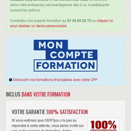
dans votre entreprise) est avantageuse dès 3 ou 4 participants
suivant les options.
Contactez nos experts formation au
01 42 93 52 72
ou
cliquez ici
pour réaliser un devis personnalisé
.
Découvrir nos formations finançables avec votre CPF
INCLUS
DANS VOTRE FORMATION
VOTRE GARANTIE
100% SATISFACTION
Si vous estimez que CERTyou n'a pas su
répondre à votre attente, vous serez invité sur
une autre session de formation. Notre