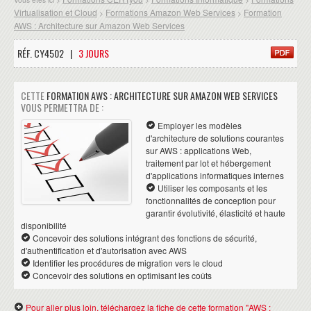
Virtualisation et Cloud
Formations Amazon Web Services
Formation
>
>
AWS : Architecture sur Amazon Web Services
RÉF. CY4502 |
3 JOURS
CETTE
FORMATION AWS : ARCHITECTURE SUR AMAZON WEB SERVICES
VOUS PERMETTRA DE :
Employer les modèles
d'architecture de solutions courantes
sur AWS : applications Web,
traitement par lot et hébergement
d'applications informatiques internes
Utiliser les composants et les
fonctionnalités de conception pour
garantir évolutivité, élasticité et haute
disponibilité
Concevoir des solutions intégrant des fonctions de sécurité,
d'authentification et d'autorisation avec AWS
Identifier les procédures de migration vers le cloud
Concevoir des solutions en optimisant les coûts
Pour aller plus loin, téléchargez la fiche de cette formation "AWS :