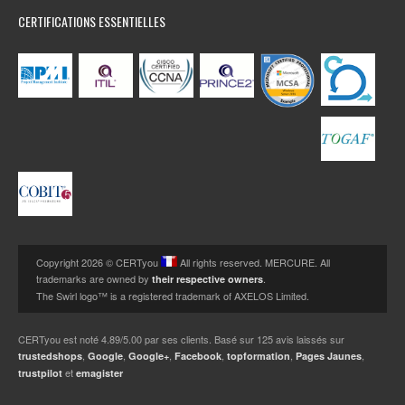
CERTIFICATIONS ESSENTIELLES
Copyright 2026 © CERTyou
All rights reserved. MERCURE. All
trademarks are owned by
.
their respective owners
The Swirl logo™ is a registered trademark of AXELOS Limited.
CERTyou
est noté
4.89
/
5.00
par ses clients. Basé sur
125
avis laissés sur
,
,
,
,
,
,
trustedshops
Google
Google+
Facebook
topformation
Pages Jaunes
et
trustpilot
emagister