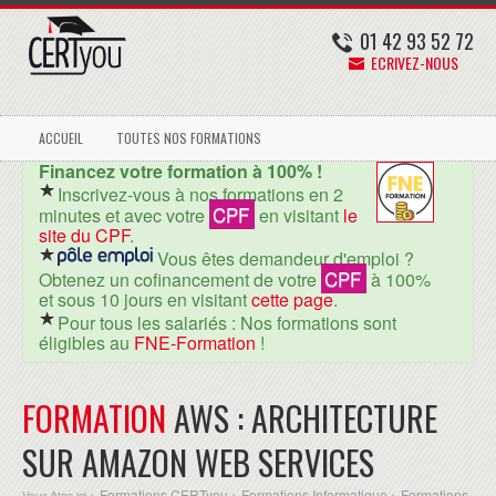
01 42 93 52 72
ECRIVEZ-NOUS
ACCUEIL
TOUTES NOS FORMATIONS
Financez votre formation à 100% !
Inscrivez-vous à nos formations en 2
CPF
minutes et avec votre
en visitant
le
site du CPF
.
Vous êtes demandeur d'emploi ?
CPF
Obtenez un cofinancement de votre
à 100%
et sous 10 jours en visitant
cette page
.
Pour tous les salariés : Nos formations sont
éligibles au
FNE-Formation
!
FORMATION
AWS : ARCHITECTURE
SUR AMAZON WEB SERVICES
Formations CERTyou
Formations Informatique
Formations
Vous êtes ici >
>
>