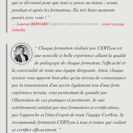
qui se dévouent pour que tout ce passe au mieux : avant,
DEROULEMENT
pendant et après les formations. De très bons moments
• Les horaires de fin de journée sont adaptés en fonction des
passés avec vous ! ”
horaires des trains ou des avions des différents participants.
Laurent BERNARD
visiter sa page
Ingénieur systèmes et réseaux,
• Une attestation de suivi de formation vous sera remise en fin de
linkedin
formation.
• Cette formation est organisée pour un maximum de 14 participants.
“ Chaque formation réalisée par CERTyou est
une nouvelle et belle expérience alliant la qualité
de pédagogie de chaque formateur, l'efficacité et
la convivialité de toute une équipe dirigeante. Ainsi, chaque
session vous apporte bien plus qu'un niveau de connaissance
par la transmission d'un savoir également issu d'une forte
expérience terrain, vous permettant de grandir par
l'illustration de cas pratiques et pertinents. Je suis
extrêmement satisfait par mes formations et certifications,
par l'approche et l'état d'esprit de toute l'équipe CertYou. Je
recommande fortement CERTyou à tous et toutes qui veulent
se certifier efficacement. ”