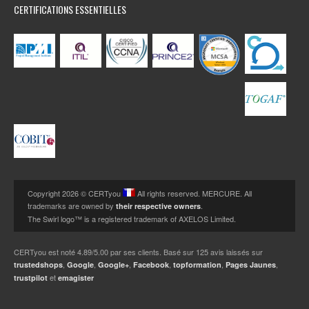
CERTIFICATIONS ESSENTIELLES
Copyright 2026 © CERTyou
All rights reserved. MERCURE. All
trademarks are owned by
.
their respective owners
The Swirl logo™ is a registered trademark of AXELOS Limited.
CERTyou
est noté
4.89
/
5.00
par ses clients. Basé sur
125
avis laissés sur
,
,
,
,
,
,
trustedshops
Google
Google+
Facebook
topformation
Pages Jaunes
et
trustpilot
emagister