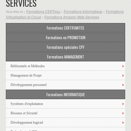
SERVICES
Formations CERTyou
Formations Informatique
Formations
Vous êtes ici >
>
>
Virtualisation et Cloud
Formations Amazon Web Services
>
Formations CERTIFIANTES
Formations en PROMOTION
Formations spéciales CPF
Formations MANAGEMENT
Référentiels et Méthodes
Management de Projet
Développement personnel
Formations INFORMATIQUE
Systèmes d'exploitation
Réseaux et Sécurité
Développement logiciel