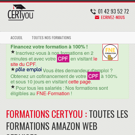
01 42 93 52 72
ECRIVEZ-NOUS
ACCUEIL
TOUTES NOS FORMATIONS
Financez votre formation à 100% !
Inscrivez-vous à nos formations en 2
CPF
minutes et avec votre
en visitant
le
site du CPF
.
Vous êtes demandeur d'emploi ?
CPF
Obtenez un cofinancement de votre
à 100%
et sous 10 jours en visitant
cette page
.
Pour tous les salariés : Nos formations sont
éligibles au
FNE-Formation
!
FORMATIONS CERTYOU :
TOUTES LES
FORMATIONS AMAZON WEB