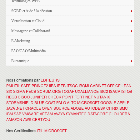
Technologies WEB
SGBD et Aide à la décision
Virtualisation et Cloud
Messagerie et Collaboratif
E-Marketing
PAO/CAO/Multimédia
Bureautique
Nos Formations par
EDITEURS
PMI
ITIL
SAFE
PRINCE2
IIBA
IREB
ITSQC
IBQMI
CABINET OFFICE
LEAN
SIX SIGMA
PECB
SCRUM.ORG
TOGAF
UXALLIANCE
ISC2
ISACA
ISTQB
REQB
CISCO
JUNIPER
CHECK POINT
FORTINET
NUTANIX
STORMSHIELD
BLUE COAT
PALO ALTO
MICROSOFT
GOOGLE
APPLE
JAVA
.NET
ORACLE
OPEN SOURCE
ADOBE
AUTODESK
CITRIX
BMC
IBM
SAP
VMWARE
VEEAM
AVAYA
SYMANTEC
DATACORE
CLOUDERA
AMAZON AWS
CERTYOU
Nos Certifications
ITIL
MICROSOFT