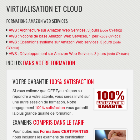
VIRTUALISATION ET CLOUD
FORMATIONS AMAZON WEB SERVICES
AWS : Architecture sur Amazon Web Services, 3 jours
(code CY4502)
AWS : Notions de base Amazon Web Services, 1 jour
(code CY4501)
AWS : Opérations système sur Amazon Web services, 3 jours
(code
CY4503)
AWS : Développement sur Amazon Web Services, 3 jours
(code CY4504)
INCLUS
DANS VOTRE FORMATION
VOTRE GARANTIE
100% SATISFACTION
Si vous estimez que CERTyou n'a pas su
répondre à votre attente, vous serez invité sur
une autre session de formation. Notre
engagement
100% satisfaction
vous garantit
la plus grande qualité de formation.
EXAMENS
COMPRIS DANS LE TARIF
Pour toutes nos
Formations CERTIFIANTES
,
nous incluons les examens de certification :