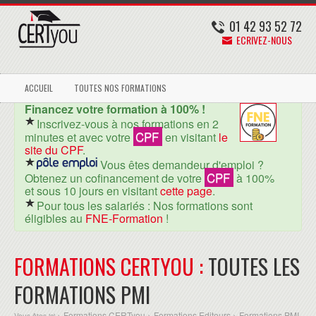
01 42 93 52 72
ECRIVEZ-NOUS
ACCUEIL
TOUTES NOS FORMATIONS
Financez votre formation à 100% !
Inscrivez-vous à nos formations en 2
CPF
minutes et avec votre
en visitant
le
site du CPF
.
Vous êtes demandeur d'emploi ?
CPF
Obtenez un cofinancement de votre
à 100%
et sous 10 jours en visitant
cette page
.
Pour tous les salariés : Nos formations sont
éligibles au
FNE-Formation
!
FORMATIONS CERTYOU :
TOUTES LES
FORMATIONS PMI
Formations CERTyou
Formations Editeurs
Formations PMI
Vous êtes ici >
>
>