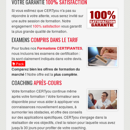
VOTRE GARANTIE
100% SATISFACTION
Si vous estimez que CERTyou n'a pas su
répondre à votre attente, vous serez invité sur
une autre session de formation. Notre
engagement
100% satisfaction
vous garantit
la plus grande qualité de formation.
EXAMENS
COMPRIS DANS LE TARIF
Pour toutes nos
Formations CERTIFIANTES
,
nous incluons les examens de certification :
ils sont clairement indiqués dans votre devis.
Pack
Comparez bien les offres de formation du
marché !
Notre offre est la
plus complète
.
COACHING
APRÈS-COURS
Votre formation CERTyou continue même
après votre formation ! Votre formateur sera
disponible pour vous aider à appliquer vos
connaissances nouvellement acquises, à
surmonter les obstacles, et offre des conseils
sur des applications spécifiques. CERTyou s'engage dans la
réalisation de vos objectifs, c'est la raison pour laquelle vous avez
jusqu'à 30 jours pour profiter de votre coaching.