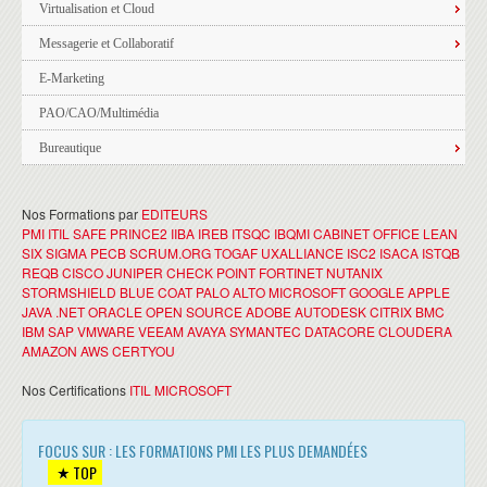
Virtualisation et Cloud
Messagerie et Collaboratif
E-Marketing
PAO/CAO/Multimédia
Bureautique
Nos Formations par
EDITEURS
PMI
ITIL
SAFE
PRINCE2
IIBA
IREB
ITSQC
IBQMI
CABINET OFFICE
LEAN
SIX SIGMA
PECB
SCRUM.ORG
TOGAF
UXALLIANCE
ISC2
ISACA
ISTQB
REQB
CISCO
JUNIPER
CHECK POINT
FORTINET
NUTANIX
STORMSHIELD
BLUE COAT
PALO ALTO
MICROSOFT
GOOGLE
APPLE
JAVA
.NET
ORACLE
OPEN SOURCE
ADOBE
AUTODESK
CITRIX
BMC
IBM
SAP
VMWARE
VEEAM
AVAYA
SYMANTEC
DATACORE
CLOUDERA
AMAZON AWS
CERTYOU
Nos Certifications
ITIL
MICROSOFT
FOCUS SUR : LES FORMATIONS PMI LES PLUS DEMANDÉES
TOP