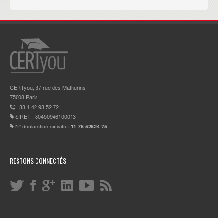
CERTyou, 37 rue des Mathurins
75008 Paris
+33 1 42 93 52 72
SIRET : 80450946100013
N° déclaration activité :
11 75 52524 75
RESTONS CONNECTÉS