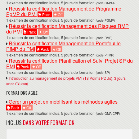
1 examen de certification inclus, 5 jours de formation
(code CAPM)
Réussir la certification Management de Programme
PgMP du PMI
Pack
Off
1 examen de certification inclus, 5 jours de formation
(code PGMP)
Réussir la certification Management des Risques RMP
du PMI
Pack
Off
1 examen de certification inclus, 5 jours de formation
(code RMP)
Réussir la certification Management de Portefeuille
PfMP du PMI
Pack
Off
1 examen de certification inclus, 5 jours de formation
(code PFMP)
Réussir la certification Planification et Suivi Projet SP du
PMI
Pack
Off
1 examen de certification inclus, 5 jours de formation
(code SP)
Introduction au management de projets PMI (18 Points PDUs), 3 jours
(code CY2868)
FORMATIONS AGILE
Gérer un projet en mobilisant les méthodes agiles
Pack
Off
1 examen de certification inclus, 5 jours de formation
(code GMA-CPF)
INCLUS
DANS VOTRE FORMATION