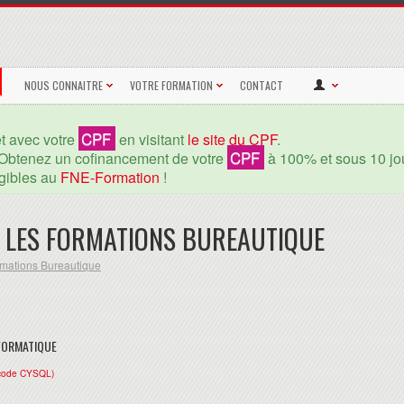
NOUS CONNAITRE
VOTRE FORMATION
CONTACT
CPF
et avec votre
en visitant
le site du CPF
.
CPF
Obtenez un cofinancement de votre
à 100% et sous 10 jou
igibles au
FNE-Formation
!
 LES FORMATIONS BUREAUTIQUE
mations Bureautique
NFORMATIQUE
code CYSQL)