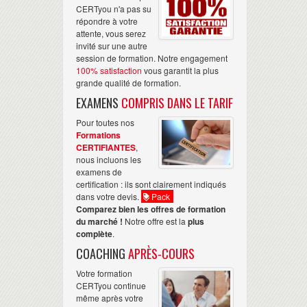
CERTyou n'a pas su
répondre à votre
attente, vous serez
invité sur une autre
session de formation. Notre engagement
100% satisfaction
vous garantit la plus
grande qualité de formation.
EXAMENS
COMPRIS DANS LE TARIF
Pour toutes nos
Formations
CERTIFIANTES
,
nous incluons les
examens de
certification : ils sont clairement indiqués
dans votre devis.
Pack
Comparez bien les offres de formation
du marché !
Notre offre est la
plus
complète
.
COACHING
APRÈS-COURS
Votre formation
CERTyou continue
même après votre