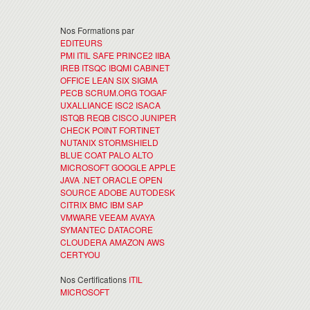
Nos Formations par
EDITEURS
PMI
ITIL
SAFE
PRINCE2
IIBA
IREB
ITSQC
IBQMI
CABINET
OFFICE
LEAN SIX SIGMA
PECB
SCRUM.ORG
TOGAF
UXALLIANCE
ISC2
ISACA
ISTQB
REQB
CISCO
JUNIPER
CHECK POINT
FORTINET
NUTANIX
STORMSHIELD
BLUE COAT
PALO ALTO
MICROSOFT
GOOGLE
APPLE
JAVA
.NET
ORACLE
OPEN
SOURCE
ADOBE
AUTODESK
CITRIX
BMC
IBM
SAP
VMWARE
VEEAM
AVAYA
SYMANTEC
DATACORE
CLOUDERA
AMAZON AWS
CERTYOU
Nos Certifications
ITIL
MICROSOFT