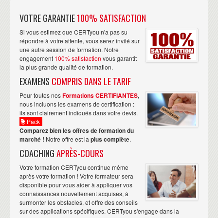
VOTRE GARANTIE
100% SATISFACTION
Si vous estimez que CERTyou n'a pas su
répondre à votre attente, vous serez invité sur
une autre session de formation. Notre
engagement
100% satisfaction
vous garantit
la plus grande qualité de formation.
EXAMENS
COMPRIS DANS LE TARIF
Pour toutes nos
Formations CERTIFIANTES
,
nous incluons les examens de certification :
ils sont clairement indiqués dans votre devis.
Pack
Comparez bien les offres de formation du
marché !
Notre offre est la
plus complète
.
COACHING
APRÈS-COURS
Votre formation CERTyou continue même
après votre formation ! Votre formateur sera
disponible pour vous aider à appliquer vos
connaissances nouvellement acquises, à
surmonter les obstacles, et offre des conseils
sur des applications spécifiques. CERTyou s'engage dans la