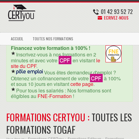
01 42 93 52 72
ECRIVEZ-NOUS
ACCUEIL
TOUTES NOS FORMATIONS
Financez votre formation à 100% !
Inscrivez-vous à nos formations en 2
CPF
minutes et avec votre
en visitant
le
site du CPF
.
Vous êtes demandeur d'emploi ?
CPF
Obtenez un cofinancement de votre
à 100%
et sous 10 jours en visitant
cette page
.
Pour tous les salariés : Nos formations sont
éligibles au
FNE-Formation
!
FORMATIONS CERTYOU :
TOUTES LES
FORMATIONS TOGAF
Formations CERTyou
Formations Editeurs
Formations
Vous êtes ici >
>
>