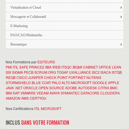
Virtualisation et Cloud
Messagerie et Collaboratif
E-Marketing
PAO/CAO/Multimédia
Bureautique
Nos Formations par
EDITEURS
PMI
ITIL
SAFE
PRINCE2
IIBA
IREB
ITSQC
IBQMI
CABINET OFFICE
LEAN
SIX SIGMA
PECB
SCRUM.ORG
TOGAF
UXALLIANCE
ISC2
ISACA
ISTQB
REQB
CISCO
JUNIPER
CHECK POINT
FORTINET
NUTANIX
STORMSHIELD
BLUE COAT
PALO ALTO
MICROSOFT
GOOGLE
APPLE
JAVA
.NET
ORACLE
OPEN SOURCE
ADOBE
AUTODESK
CITRIX
BMC
IBM
SAP
VMWARE
VEEAM
AVAYA
SYMANTEC
DATACORE
CLOUDERA
AMAZON AWS
CERTYOU
Nos Certifications
ITIL
MICROSOFT
INCLUS
DANS VOTRE FORMATION