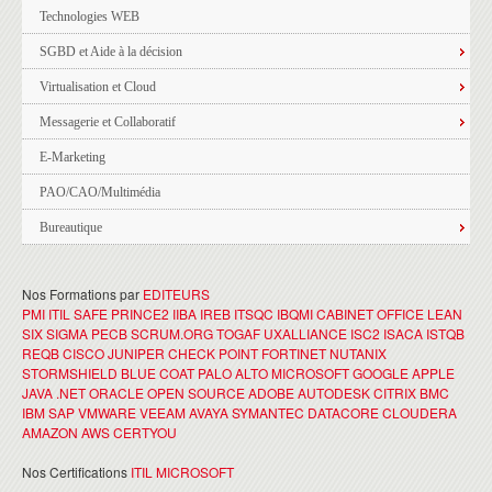
Technologies WEB
SGBD et Aide à la décision
Virtualisation et Cloud
Messagerie et Collaboratif
E-Marketing
PAO/CAO/Multimédia
Bureautique
Nos Formations par
EDITEURS
PMI
ITIL
SAFE
PRINCE2
IIBA
IREB
ITSQC
IBQMI
CABINET OFFICE
LEAN
SIX SIGMA
PECB
SCRUM.ORG
TOGAF
UXALLIANCE
ISC2
ISACA
ISTQB
REQB
CISCO
JUNIPER
CHECK POINT
FORTINET
NUTANIX
STORMSHIELD
BLUE COAT
PALO ALTO
MICROSOFT
GOOGLE
APPLE
JAVA
.NET
ORACLE
OPEN SOURCE
ADOBE
AUTODESK
CITRIX
BMC
IBM
SAP
VMWARE
VEEAM
AVAYA
SYMANTEC
DATACORE
CLOUDERA
AMAZON AWS
CERTYOU
Nos Certifications
ITIL
MICROSOFT