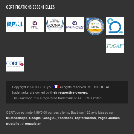
CERTIFICATIONS ESSENTIELLES
Copyright 2026 © CERTyou
All rights reserved. MERCURE. All
trademarks are owned by
.
their respective owners
The Swirl logo™ is a registered trademark of AXELOS Limited.
CERTyou
est noté
4.89
/
5.00
par ses clients. Basé sur
125
avis laissés sur
,
,
,
,
,
,
trustedshops
Google
Google+
Facebook
topformation
Pages Jaunes
et
trustpilot
emagister