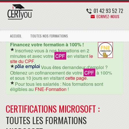
01 42 93 52 72
ECRIVEZ-NOUS
ACCUEIL
TOUTES NOS FORMATIONS
Financez votre formation à 100% !
Inscrivez-vous à nos formations en 2
CPF
minutes et avec votre
en visitant
le
site du CPF
.
Vous êtes demandeur d'emploi ?
CPF
Obtenez un cofinancement de votre
à 100%
et sous 10 jours en visitant
cette page
.
Pour tous les salariés : Nos formations sont
éligibles au
FNE-Formation
!
CERTIFICATIONS MICROSOFT :
TOUTES LES FORMATIONS