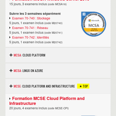
15 jours, 3 examens inclus
(code MCSA16)
Suivre les 3 semaines séparément
Examen 70-740 : Stockage
5 jours, 1 examen inclus
(code M20740)
Examen 70-741 : Réseau
5 jours, 1 examen inclus
(code M20741)
Examen 70-742 : Identités
5 jours, 1 examen inclus
(code M20742)
MCSA
: CLOUD PLATFORM
Formation MCSA Cloud Platform
MCSA
: LINUX ON AZURE
9 jours, 2 examens inclus
(code MCSACP)
Suivre les 2 semaines séparément
Nous consuler.
MCSE
: CLOUD PLATFORM AND INFRASTRUCTURE
TOP
Examen 70-532 : Solutions Azure
4 jours, 1 examen inclus
(code M20532)
Examen 70-533 : Infrastructure Azure
Formation MCSE Cloud Platform and
5 jours, 1 examen inclus
(code M20533)
Infrastructure
20 jours, 4 examens inclus
(code MCSE-CPI)