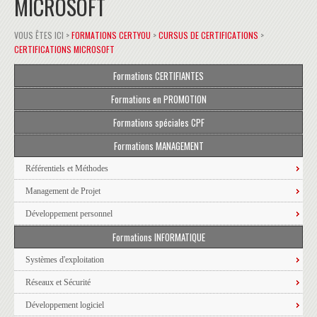
MICROSOFT
VOUS ÊTES ICI >
FORMATIONS CERTYOU
>
CURSUS DE CERTIFICATIONS
>
CERTIFICATIONS MICROSOFT
Formations CERTIFIANTES
Formations en PROMOTION
Formations spéciales CPF
Formations MANAGEMENT
Référentiels et Méthodes
Management de Projet
Développement personnel
Formations INFORMATIQUE
Systèmes d'exploitation
Réseaux et Sécurité
Développement logiciel