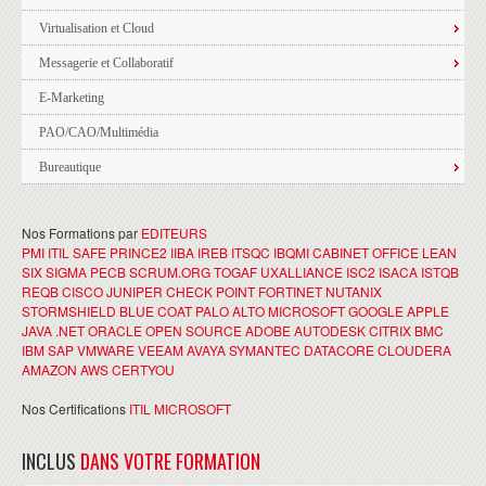
Virtualisation et Cloud
Messagerie et Collaboratif
E-Marketing
PAO/CAO/Multimédia
Bureautique
Nos Formations par
EDITEURS
PMI
ITIL
SAFE
PRINCE2
IIBA
IREB
ITSQC
IBQMI
CABINET OFFICE
LEAN
SIX SIGMA
PECB
SCRUM.ORG
TOGAF
UXALLIANCE
ISC2
ISACA
ISTQB
REQB
CISCO
JUNIPER
CHECK POINT
FORTINET
NUTANIX
STORMSHIELD
BLUE COAT
PALO ALTO
MICROSOFT
GOOGLE
APPLE
JAVA
.NET
ORACLE
OPEN SOURCE
ADOBE
AUTODESK
CITRIX
BMC
IBM
SAP
VMWARE
VEEAM
AVAYA
SYMANTEC
DATACORE
CLOUDERA
AMAZON AWS
CERTYOU
Nos Certifications
ITIL
MICROSOFT
INCLUS
DANS VOTRE FORMATION