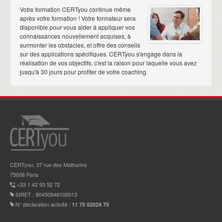
Votre formation CERTyou continue même
après votre formation ! Votre formateur sera
disponible pour vous aider à appliquer vos
connaissances nouvellement acquises, à
surmonter les obstacles, et offre des conseils
sur des applications spécifiques. CERTyou s'engage dans la
réalisation de vos objectifs, c'est la raison pour laquelle vous avez
jusqu'à 30 jours pour profiter de votre coaching.
CERTyou, 37 rue des Mathurins
75008 Paris
+33 1 42 93 52 72
SIRET : 80450946100013
N° déclaration activité :
11 75 52524 75