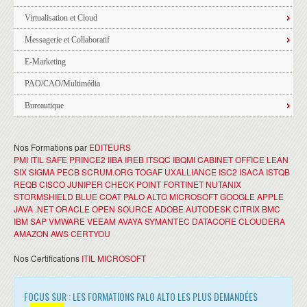
Virtualisation et Cloud
Messagerie et Collaboratif
E-Marketing
PAO/CAO/Multimédia
Bureautique
Nos Formations par
EDITEURS
PMI
ITIL
SAFE
PRINCE2
IIBA
IREB
ITSQC
IBQMI
CABINET OFFICE
LEAN
SIX SIGMA
PECB
SCRUM.ORG
TOGAF
UXALLIANCE
ISC2
ISACA
ISTQB
REQB
CISCO
JUNIPER
CHECK POINT
FORTINET
NUTANIX
STORMSHIELD
BLUE COAT
PALO ALTO
MICROSOFT
GOOGLE
APPLE
JAVA
.NET
ORACLE
OPEN SOURCE
ADOBE
AUTODESK
CITRIX
BMC
IBM
SAP
VMWARE
VEEAM
AVAYA
SYMANTEC
DATACORE
CLOUDERA
AMAZON AWS
CERTYOU
Nos Certifications
ITIL
MICROSOFT
FOCUS SUR : LES FORMATIONS PALO ALTO LES PLUS DEMANDÉES