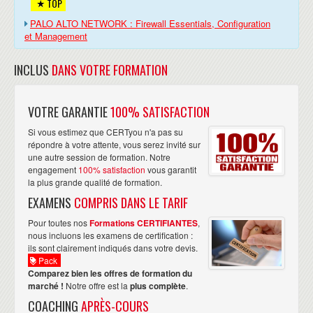
TOP
PALO ALTO NETWORK : Firewall Essentials, Configuration
et Management
INCLUS
DANS VOTRE FORMATION
VOTRE GARANTIE
100% SATISFACTION
Si vous estimez que CERTyou n'a pas su
répondre à votre attente, vous serez invité sur
une autre session de formation. Notre
engagement
100% satisfaction
vous garantit
la plus grande qualité de formation.
EXAMENS
COMPRIS DANS LE TARIF
Pour toutes nos
Formations CERTIFIANTES
,
nous incluons les examens de certification :
ils sont clairement indiqués dans votre devis.
Pack
Comparez bien les offres de formation du
marché !
Notre offre est la
plus complète
.
COACHING
APRÈS-COURS