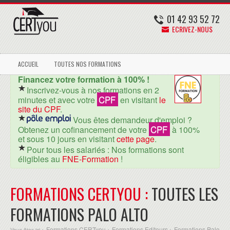
01 42 93 52 72
ECRIVEZ-NOUS
ACCUEIL
TOUTES NOS FORMATIONS
Financez votre formation à 100% !
Inscrivez-vous à nos formations en 2
CPF
minutes et avec votre
en visitant
le
site du CPF
.
Vous êtes demandeur d'emploi ?
CPF
Obtenez un cofinancement de votre
à 100%
et sous 10 jours en visitant
cette page
.
Pour tous les salariés : Nos formations sont
éligibles au
FNE-Formation
!
FORMATIONS CERTYOU :
TOUTES LES
FORMATIONS PALO ALTO
Formations CERTyou
Formations Editeurs
Formations Palo
Vous êtes ici >
>
>