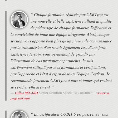
Utilisation de Tableau Desktop ou de Jaspersoft BI pour visualiser
• Cette formation est organisée pour un maximum de 14 participants.
des Big Data
“ Chaque formation réalisée par CERTyou est
une nouvelle et belle expérience alliant la qualité
de pédagogie de chaque formateur, l'efficacité et
la convivialité de toute une équipe dirigeante. Ainsi, chaque
session vous apporte bien plus qu'un niveau de connaissance
par la transmission d'un savoir également issu d'une forte
expérience terrain, vous permettant de grandir par
l'illustration de cas pratiques et pertinents. Je suis
extrêmement satisfait par mes formations et certifications,
par l'approche et l'état d'esprit de toute l'équipe CertYou. Je
recommande fortement CERTyou à tous et toutes qui veulent
se certifier efficacement. ”
Gilles BELARD
visiter sa
Senior Solution Specialist Consultant,
page linkedin
“ La certification COBIT 5 est passée. Je vous