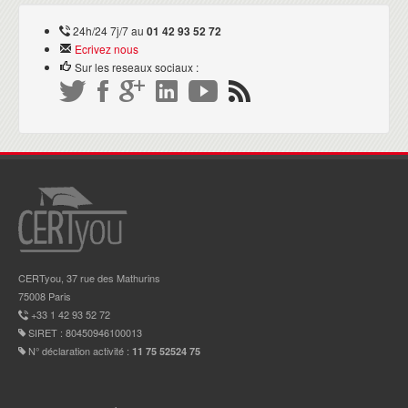
24h/24 7j/7 au
01 42 93 52 72
Ecrivez nous
Sur les reseaux sociaux :
CERTyou, 37 rue des Mathurins
75008 Paris
+33 1 42 93 52 72
SIRET : 80450946100013
N° déclaration activité :
11 75 52524 75