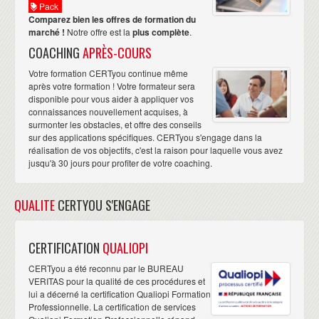
Pack
Comparez bien les offres de formation du
marché !
Notre offre est la
plus complète
.
COACHING
APRÈS-COURS
Votre formation CERTyou continue même
après votre formation ! Votre formateur sera
disponible pour vous aider à appliquer vos
connaissances nouvellement acquises, à
surmonter les obstacles, et offre des conseils
sur des applications spécifiques. CERTyou s'engage dans la
réalisation de vos objectifs, c'est la raison pour laquelle vous avez
jusqu'à 30 jours pour profiter de votre coaching.
QUALITE
CERTYOU S'ENGAGE
CERTIFICATION
QUALIOPI
CERTyou a été reconnu par le BUREAU
VERITAS pour la qualité de ces procédures et
lui a décerné la certification Qualiopi Formation
Professionnelle. La certification de services