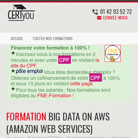
01 42 93 52 72
ECRIVEZ-NOUS
ACCUEIL
TOUTES NOS FORMATIONS
Financez votre formation à 100% !
Inscrivez-vous à nos formations en 2
CPF
minutes et avec votre
en visitant
le
site du CPF
.
Vous êtes demandeur d'emploi ?
CPF
Obtenez un cofinancement de votre
à 100%
et sous 10 jours en visitant
cette page
.
Pour tous les salariés : Nos formations sont
éligibles au
FNE-Formation
!
FORMATION
BIG DATA ON AWS
(AMAZON WEB SERVICES)
Formations CERTyou
Formations Informatique
Formations
Vous êtes ici >
>
>