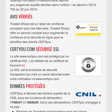
Qualiopi Formation Professionnelle répond
aux exigences qualité décrites dans l’article 1 du décret n°2015-
790 du 30 juin 2015.
AVIS
VÉRIFIÉS
Trusted Shops est un label de confiance
européen pour les sites web. Trusted Shops
offre un service complet pour augmenter la
confiance et la sécurité en ligne pour le
bénéfice des clients CERTyou.
CERTYOU.COM
SÉCURISÉ
SSL
Le site www.certyou.com est protégé par un
certificat SSL. Les détails de ce certificat se
trouvent
ici
.
Le SSL est le protocole de sécurité
transparent qui créé un canal sécurisé entre
votre ordinateur et www.certyou.com.
DONNÉES
PROTÉGÉES
CERTyou a déclaré ses fichiers auprès de la
CNIL sous les numéros de déclaration
1796047
et
1868629
. Dans ces déclarations, CERTyou s'engage à
ne pas :
Réaliser de Transferts d'informations hors de l'Union