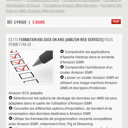
Virtualisation et Cloud
Formations Amazon Web Services
Formation Big
>
>
Data on AWS (Amazon Web Services)
RÉF. CY4509 |
3 JOURS
CETTE
FORMATION BIG DATA ON AWS (AMAZON WEB SERVICES)
VOUS
PERMETTRA DE :
Comprendre les applications
d'Apache Hadoop dans le contexte
d'Amazon EMR
Comprendre l'architecture d'un
cluster Amazon EMR
Lancer un cluster Amazon EMR en
utilisant une image machine Amazon
(AMI) et des types d'instances
Amazon EC2 adaptés
Sélectionner les options de stockage de données sur AWS les plus
adaptées dans le cadre de l'utilisation d'Amazon EMR
Connaître les différentes options d'importation, de transfert et de
compression des données destinées à Amazon EMR
Utiliser les frameworks de programmation courants compatibles
avec Amazon EMR, notamment Hive, Pig et Streaming