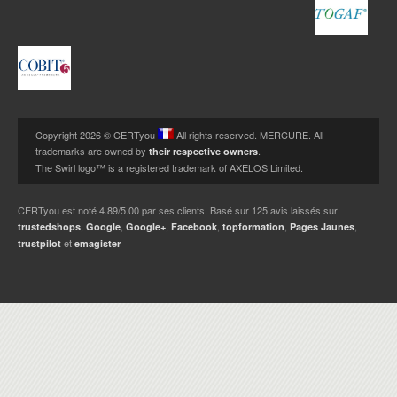
Copyright 2026 © CERTyou
All rights reserved. MERCURE. All
trademarks are owned by
.
their respective owners
The Swirl logo™ is a registered trademark of AXELOS Limited.
CERTyou
est noté
4.89
/
5.00
par ses clients. Basé sur
125
avis laissés sur
,
,
,
,
,
,
trustedshops
Google
Google+
Facebook
topformation
Pages Jaunes
et
trustpilot
emagister