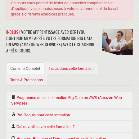
Ce cours vous permet de tester de nouvelles compétences et
d'appliquer vos connaissances à votre environnement de travail
grâce à différents exercices pratiques.
INCLUS !
VOTRE APPRENTISSAGE AVEC CERTYOU
CONTINUE MÊME APRÈS VOTRE FORMATION BIG DATA
ON AWS (AMAZON WEB SERVICES) AVEC LE COACHING
APRÈS-COURS.
Contenu Complet
Inclus dans cette formation
Tarifs & Promotions
Programme de cette formation Big Data on AWS (Amazon Web
Services)
Pré-Requis pour cette formation
JOURNÉE 1
Présentation générale des technologies Big Data et Apache Hadoop,
Qui devrait suivre cette formation ?
Pour assister à ce cours, il est recommandé :
et des avantages liés à l'utilisation d'Amazon EMR
d'avoir des connaissances de base sur les technologies Big Data, y
Architecture d'Amazon EMR
Personnes en charge de la conception et de l'implémentation de
Horaires, Planning et Déroulement de cette formation