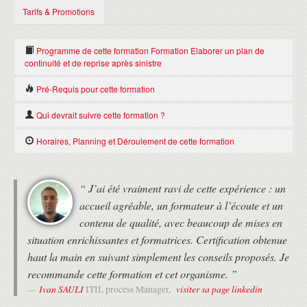
Tarifs & Promotions
Programme de cette formation Formation Elaborer un plan de
continuité et de reprise après sinistre
Pré-Requis pour cette formation
INTRODUCTION
Il n'y a pas de Pré-requis pour suivre cette formation Formation
Contexte
Qui devrait suivre cette formation ?
Elaborer un plan de continuité et de reprise après sinistre.
Fondamentaux
Objectifs et enjeux
DSI, RSSI, responsable en charge du plan de continuité, architecte
Horaires, Planning et Déroulement de cette formation
Définitions
en charge du choix des solutions de reprise Pré-requis
Principales réglementations
HORAIRES
REALISER L'ANALYSE DES RISQUES ET DES BESOINS
“ J’ai été vraiment ravi de cette expérience : un
• Formation de 9h30 à 17h30 le premier jour, puis de 9h à 17h.
Risques bruts et risques nets (VIT)
accueil agréable, un formateur à l’écoute et un
• Deux pauses de 15 minutes le matin et l'après-midi.
Analyse des risques par sites
• 1 heure de pause déjeuner
contenu de qualité, avec beaucoup de mises en
Analyse du référentiel des risques (si existe)
situation enrichissantes et formatrices. Certification obtenue
Détermination du référentiel des activités ou processus
MODALITÉS
Analyse par DMIA (Durée Maximale admissible d'Interruption de
haut la main en suivant simplement les conseils proposés. Je
• Formation avec un Expert Formateur (pas de vidéos pré-
l'Activité) par activité ou processus
recommande cette formation et cet organisme. ”
enregistrées).
Les BIA (Bilans d'Impacts sur Activités/Affaires) : présentation de
Ivan SAULI
visiter sa page linkedin
• Formation organisée au choix du stagiaire :
ITIL process Manager,
l'activité, analyse des impacts sur le risque financier, analyse des
- en présentiel au 37 RUE DE LIEGE à PARIS
impacts sur le risque légal et réglementaire, analyse des impacts sur