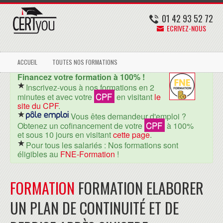
01 42 93 52 72
ECRIVEZ-NOUS
ACCUEIL
TOUTES NOS FORMATIONS
Financez votre formation à 100% !
Inscrivez-vous à nos formations en 2
CPF
minutes et avec votre
en visitant
le
site du CPF
.
Vous êtes demandeur d'emploi ?
CPF
Obtenez un cofinancement de votre
à 100%
et sous 10 jours en visitant
cette page
.
Pour tous les salariés : Nos formations sont
éligibles au
FNE-Formation
!
FORMATION
FORMATION ELABORER
UN PLAN DE CONTINUITÉ ET DE