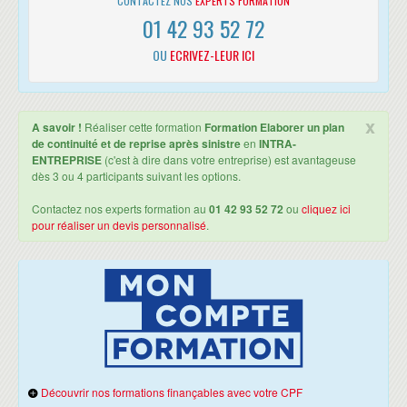
CONTACTEZ NOS
EXPERTS FORMATION
Le rôle Les grands principes de la continuité d'activité
01 42 93 52 72
Se mettre en mode projet
Définir l'organisation de la filière de CA
OU
ECRIVEZ-LEUR ICI
Réaliser la documentation : les Plans de Continuité Métiers ou Plan
de Continuité Opérationnels (PCM ou PCO), le Plan de Continuité
des Systèmes d'Information (PCSI), le Plan de Continuité Logistique
et Sécurité (PCLS), le Plan de Reconstruction (PREC)
x
A savoir !
Réaliser cette formation
Formation Elaborer un plan
Déployer le PCA : scénario 1 : perte durable d'accessibilité à un
de continuité et de reprise après sinistre
en
INTRA-
immeuble, scénario 2 : indisponibilité durable du système
ENTREPRISE
(c'est à dire dans votre entreprise) est avantageuse
d'information, scénario 3 : absence importante durable de personnel,
dès 3 ou 4 participants suivant les options.
scénario 4 : défaillance importante et durable d'un prestataire
essentiel
Contactez nos experts formation au
01 42 93 52 72
ou
cliquez ici
Communiquer, sensibiliser et former
pour réaliser un devis personnalisé
.
Mettre en place les moyens adaptés
S'ASSURER DE L'EFFICACITE DU PGC ET DU PCA
Le Plan d'Amélioration Continue (PAC) ou Plan de Maintien en
Condition Opérationnelle (PMCO)
Les tests et exercices
L'audit
LE SMCA (SYSTÈME DE MANAGEMENT DE LA CONTINUITÉ D'ACTIVITÉ -
NORME ISO22301)
Découvrir nos formations finançables avec votre CPF
Les grands principes du SMCA