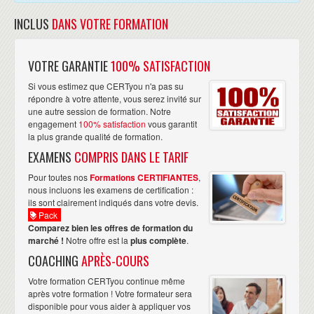
Mettre en place le SMCA
INCLUS
DANS VOTRE FORMATION
Se faire certifier ISO22301
MISE EN SITUATION
VOTRE GARANTIE
100% SATISFACTION
Le plan de formation des acteurs du PCA
La formation des cellules de crise
Si vous estimez que CERTyou n'a pas su
La formation des RPCO et des utilisateurs
répondre à votre attente, vous serez invité sur
LA FORMATION DES UTILISATEURS AU PCA
une autre session de formation. Notre
engagement
100% satisfaction
vous garantit
Le plan de formation des acteurs du PCA
la plus grande qualité de formation.
La formation des cellules de crise
EXAMENS
COMPRIS DANS LE TARIF
La formation des RPCO et des utilisateurs
QUIZZ
Pour toutes nos
Formations CERTIFIANTES
,
nous incluons les examens de certification :
Les documents à prévoir (Protocole de tests, fiche de suivi, ...)
ils sont clairement indiqués dans votre devis.
L’organisation et la préparation des tests
Pack
Comparez bien les offres de formation du
marché !
Notre offre est la
plus complète
.
COACHING
APRÈS-COURS
Votre formation CERTyou continue même
après votre formation ! Votre formateur sera
disponible pour vous aider à appliquer vos