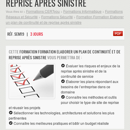
REPRISE APRÈS SINISTRE
Formations CERTyou
Formations Informatique
Formations
Vous êtes ici >
>
>
Réseaux et Sécurité
Formations Sécurité
Formation Formation Elaborer
>
>
un plan de continuité et de reprise après sinistre
RÉF. SEM19 |
3 JOURS
CETTE
FORMATION FORMATION ELABORER UN PLAN DE CONTINUITÉ ET DE
REPRISE APRÈS SINISTRE
VOUS PERMETTRA DE :
Évaluer les risques et enjeux de la
reprise après sinistre et de la
continuité de service
Élaborer les plans répondant aux
besoins de l’entreprise dans ce
domaine
Connaître les méthodes et outils
pour choisir le type de site de reprise
et réussir les projets
Sélectionner les technologies, architectures et solutions les plus
pertinentes
Connaître les meilleures pratiques et bâtir un budget réaliste