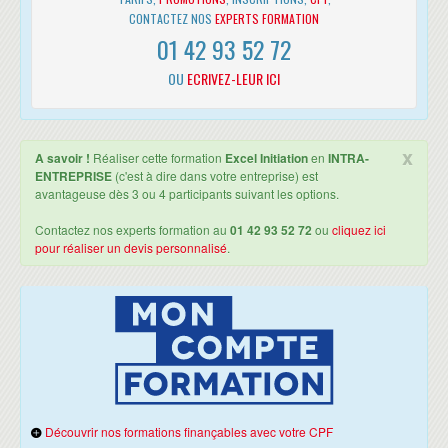
UTILISER LES FILTRES POUR EXTRAIRE DES DONNÉES
CONTACTEZ NOS
EXPERTS FORMATION
01 42 93 52 72
Extraire des données en appliquant un filtre automatique
Utiliser les filtres personnalisés pour consulter les données
OU
ECRIVEZ-LEUR ICI
selon deux critères maximum
Filtrer suivant le champ qui est déclaré (numérique, texte, date)
Possibilité sur une même rubrique de faire des choix multiples
Filtrer grâce une couleur de police ou de cellule
x
A savoir !
Réaliser cette formation
Excel Initiation
en
INTRA-
ENTREPRISE
(c'est à dire dans votre entreprise) est
CRÉER DES GRAPHIQUES ADAPTÉS AUX DONNÉES
avantageuse dès 3 ou 4 participants suivant les options.
Suggestion des meilleurs graphiques par rapport à la structure
des tableaux
Contactez nos experts formation au
01 42 93 52 72
ou
cliquez ici
pour réaliser un devis personnalisé
.
Comparer des résultats en créant un histogramme
Visualiser une répartition avec un graphique en secteur
(camembert)
AMÉLIORER LA MISE EN FORME D'UN GRAPHIQUE
Modifier les couleurs
Insérer une image dans le graphique
AMÉLIORER LA LISIBILITÉ DES DONNÉES D'UN GRAPHIQUE
Insérer des titres
Découvrir nos formations finançables avec votre CPF