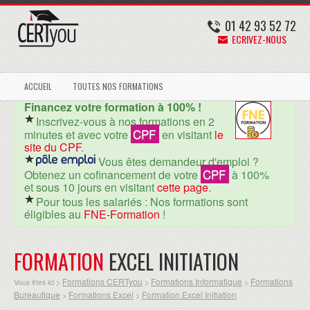
01 42 93 52 72
ECRIVEZ-NOUS
ACCUEIL
TOUTES NOS FORMATIONS
Financez votre formation à 100% !
Inscrivez-vous à nos formations en 2
CPF
minutes et avec votre
en visitant
le
site du CPF
.
Vous êtes demandeur d'emploi ?
CPF
Obtenez un cofinancement de votre
à 100%
et sous 10 jours en visitant
cette page
.
Pour tous les salariés : Nos formations sont
éligibles au
FNE-Formation
!
FORMATION
EXCEL INITIATION
Formations CERTyou
Formations Informatique
Formations
Vous êtes ici >
>
>
Bureautique
Formations Excel
Formation Excel Initiation
>
>