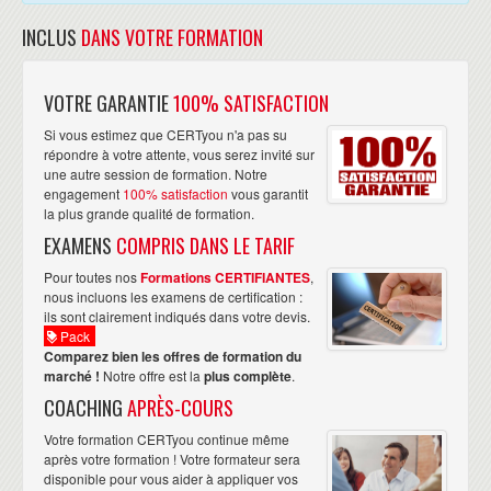
Afficher les données chiffrées dans un graphique
Expliciter les résultats grâce à des zones de texte
INCLUS
DANS VOTRE FORMATION
VOTRE GARANTIE
100% SATISFACTION
Si vous estimez que CERTyou n'a pas su
répondre à votre attente, vous serez invité sur
une autre session de formation. Notre
engagement
100% satisfaction
vous garantit
la plus grande qualité de formation.
EXAMENS
COMPRIS DANS LE TARIF
Pour toutes nos
Formations CERTIFIANTES
,
nous incluons les examens de certification :
ils sont clairement indiqués dans votre devis.
Pack
Comparez bien les offres de formation du
marché !
Notre offre est la
plus complète
.
COACHING
APRÈS-COURS
Votre formation CERTyou continue même
après votre formation ! Votre formateur sera
disponible pour vous aider à appliquer vos