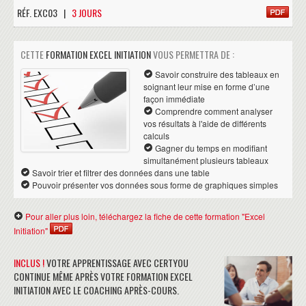
RÉF. EXC03 |
3 JOURS
CETTE
FORMATION EXCEL INITIATION
VOUS PERMETTRA DE :
Savoir construire des tableaux en
soignant leur mise en forme d’une
façon immédiate
Comprendre comment analyser
vos résultats à l'aide de différents
calculs
Gagner du temps en modifiant
simultanément plusieurs tableaux
Savoir trier et filtrer des données dans une table
Pouvoir présenter vos données sous forme de graphiques simples
Pour aller plus loin, téléchargez la fiche de cette formation "Excel
Initiation"
INCLUS !
VOTRE APPRENTISSAGE AVEC CERTYOU
CONTINUE MÊME APRÈS VOTRE FORMATION EXCEL
INITIATION AVEC LE COACHING APRÈS-COURS.