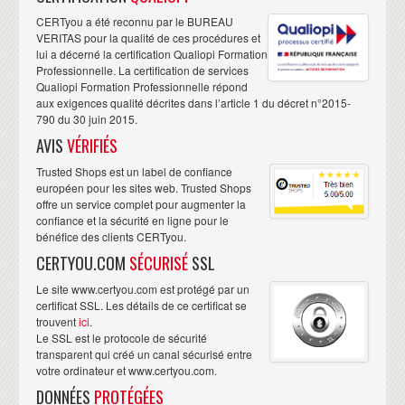
CERTyou a été reconnu par le BUREAU
VERITAS pour la qualité de ces procédures et
lui a décerné la certification Qualiopi Formation
Professionnelle. La certification de services
Qualiopi Formation Professionnelle répond
aux exigences qualité décrites dans l’article 1 du décret n°2015-
790 du 30 juin 2015.
AVIS
VÉRIFIÉS
Trusted Shops est un label de confiance
européen pour les sites web. Trusted Shops
offre un service complet pour augmenter la
confiance et la sécurité en ligne pour le
bénéfice des clients CERTyou.
CERTYOU.COM
SÉCURISÉ
SSL
Le site www.certyou.com est protégé par un
certificat SSL. Les détails de ce certificat se
trouvent
ici
.
Le SSL est le protocole de sécurité
transparent qui créé un canal sécurisé entre
votre ordinateur et www.certyou.com.
DONNÉES
PROTÉGÉES