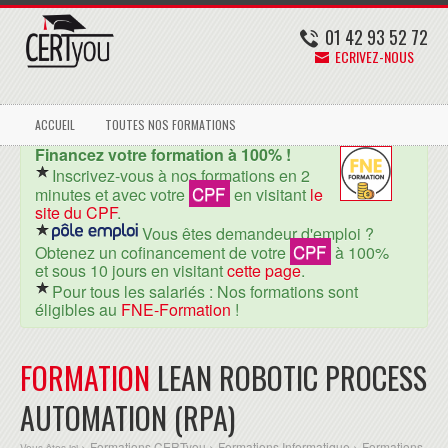
01 42 93 52 72
ECRIVEZ-NOUS
ACCUEIL
TOUTES NOS FORMATIONS
Financez votre formation à 100% !
Inscrivez-vous à nos formations en 2
CPF
minutes et avec votre
en visitant
le
site du CPF
.
Vous êtes demandeur d'emploi ?
CPF
Obtenez un cofinancement de votre
à 100%
et sous 10 jours en visitant
cette page
.
Pour tous les salariés : Nos formations sont
éligibles au
FNE-Formation
!
FORMATION
LEAN ROBOTIC PROCESS
AUTOMATION (RPA)
Formations CERTyou
Formations Informatique
Formations
Vous êtes ici >
>
>