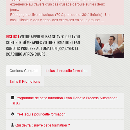
expérience au travers d'un cas d'usage déroulé sur les deux
jours.
Pédagogie active et ludique (70% pratique et 30% théorie) : Un
cas utilisateur, des vidéos, des exercices en sous-groupe …
INCLUS !
VOTRE APPRENTISSAGE AVEC CERTYOU
CONTINUE MÊME APRÈS VOTRE FORMATION LEAN
ROBOTIC PROCESS AUTOMATION (RPA) AVEC LE
COACHING APRÈS-COURS.
Contenu Complet
Inclus dans cette formation
Tarifs & Promotions
Programme de cette formation Lean Robotic Process Automation
(RPA)
Pré-Requis pour cette formation
LE LEAN ROBOTIC PROCESS AUTOMATION : JE DÉCOUVRE
Qui devrait suivre cette formation ?
Aucun
Introduction au Lean Thinking et à la RPA