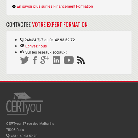
En savoir plus sur les Financement Formation
CONTACTEZ
VOTRE EXPERT FORMATION
24h/24 7j/7 au
01 42 93 52 72
Ecrivez nous
Sur les reseaux sociaux :
CERTyou, 37 rue des Mathurins
75008 Paris
+33 1 42 93 52 72