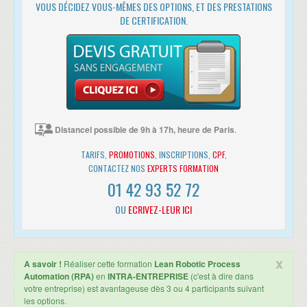
• Une attestation de suivi de formation vous sera remise en fin de
VOUS DÉCIDEZ VOUS-MÊMES DES OPTIONS, ET DES PRESTATIONS
Spécification fonctionnelle
formation.
DE CERTIFICATION.
• Cette formation est organisée pour un maximum de 14 participants.
Démonstration d'un développement RPA
Généralisation du déploiement
Organisation du support technique et fonctionnel
Gestion des évolutions
Distancel possible de 9h à 17h, heure de Paris
.
TARIFS,
PROMOTIONS
, INSCRIPTIONS,
CPF
,
CONTACTEZ NOS
EXPERTS FORMATION
01 42 93 52 72
OU
ECRIVEZ-LEUR ICI
x
A savoir !
Réaliser cette formation
Lean Robotic Process
Automation (RPA)
en
INTRA-ENTREPRISE
(c'est à dire dans
votre entreprise) est avantageuse dès 3 ou 4 participants suivant
les options.