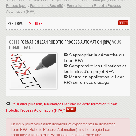
Bureautique
Formations Sécurité
Formation Lean Robotic Process
>
>
Automation (RPA)
RÉF. LRPA |
2 JOURS
CETTE
FORMATION LEAN ROBOTIC PROCESS AUTOMATION (RPA)
VOUS
PERMETTRA DE :
S'approprier la démarche du
Lean RPA
Comprendre les utilisations et
les limites d'un projet RPA
Mettre en application le Lean
RPA sur un cas d'usage
Pour aller plus loin, téléchargez la fiche de cette formation "Lean
Robotic Process Automation (RPA)"
En deux jours vous allez découvrir et expérimenter la démarche
Lean RPA (Robotic Process Automation), méthodologie Lean
appliquée à un projet RPA; au-delà des mots, vivre une