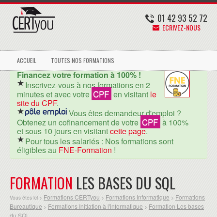
01 42 93 52 72
ECRIVEZ-NOUS
ACCUEIL
TOUTES NOS FORMATIONS
Financez votre formation à 100% !
Inscrivez-vous à nos formations en 2
CPF
minutes et avec votre
en visitant
le
site du CPF
.
Vous êtes demandeur d'emploi ?
CPF
Obtenez un cofinancement de votre
à 100%
et sous 10 jours en visitant
cette page
.
Pour tous les salariés : Nos formations sont
éligibles au
FNE-Formation
!
FORMATION
LES BASES DU SQL
Formations CERTyou
Formations Informatique
Formations
Vous êtes ici >
>
>
Bureautique
Formations Initiation à l'informatique
Formation Les bases
>
>
du SQL