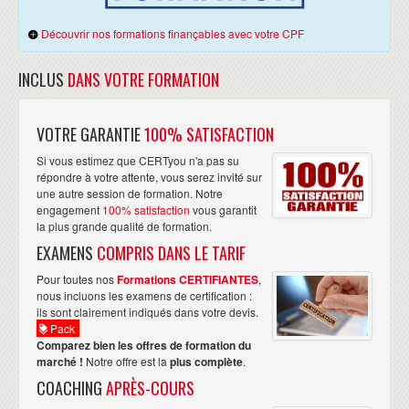
Découvrir nos formations finançables avec votre CPF
INCLUS
DANS VOTRE FORMATION
VOTRE GARANTIE
100% SATISFACTION
Si vous estimez que CERTyou n'a pas su
répondre à votre attente, vous serez invité sur
une autre session de formation. Notre
engagement
100% satisfaction
vous garantit
la plus grande qualité de formation.
EXAMENS
COMPRIS DANS LE TARIF
Pour toutes nos
Formations CERTIFIANTES
,
nous incluons les examens de certification :
ils sont clairement indiqués dans votre devis.
Pack
Comparez bien les offres de formation du
marché !
Notre offre est la
plus complète
.
COACHING
APRÈS-COURS