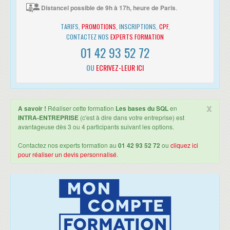
d'agrégation : COUNT, MAX, MIN, AVG, SUM
19 Oct. au 21 Oct. 2026
• Une attestation de suivi de formation vous sera remise en fin de
Distancel possible de 9h à 17h, heure de Paris
.
Partitionner les résultats statistiques : GROUP BY et HAVING
formation.
Les autres opérateurs ensemblistes (UNION, EXCEPT et
• Cette formation est organisée pour un maximum de 14 participants.
TARIFS,
PROMOTIONS
, INSCRIPTIONS,
CPF
,
INTERSECT)
CONTACTEZ NOS
EXPERTS FORMATION
Accéder à plusieurs tables : les jointures externes
Les fonctions SQL (manipulations de chaînes de caractères,
01 42 93 52 72
manipulations de dates...)
OU
ECRIVEZ-LEUR ICI
LA MISE À JOUR DE DONNÉES AVEC LE LANGAGE SQL
Valider et invalider des mises à jour (Commit/Rollback)
Créer des lignes dans une table : INSERT
x
Modifier des lignes : UPDATE
A savoir !
Réaliser cette formation
Les bases du SQL
en
Supprimer des lignes : DELETE
INTRA-ENTREPRISE
(c'est à dire dans votre entreprise) est
Conséquences des intégrités référentielles
avantageuse dès 3 ou 4 participants suivant les options.
TRAVAILLER AVEC DES TABLES ET AVEC DES VUES
Contactez nos experts formation au
01 42 93 52 72
ou
cliquez ici
Présentation et intérêt des vues
pour réaliser un devis personnalisé
.
Différences entre table et vue
Création et manipulation d'une vue avec SQL
EVOLUTIONS DES DONNÉES D'ENTREPRISES
Du relationnel au décisionnel, l'intelligence décisionnelle ou la
Business Intelligence
Du décisionnel au Master Data Management (MDM)
Le Big data