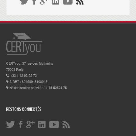
CERTyou, 37 rue des Mathurins
75008 Paris
+33 1 42 93 52 72
SIRET : 80450946100013
N° déclaration activité :
11 75 52524 75
RESTONS CONNECTÉS