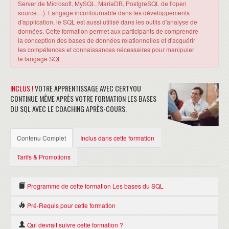
Server de Microsoft, MySQL, MariaDB, PostgreSQL de l'open
source…). Langage incontournable dans les développements
d'application, le SQL est aussi utilisé dans les outils d'analyse de
données. Cette formation permet aux participants de comprendre
la conception des bases de données relationnelles et d'acquérir
les compétences et connaissances nécessaires pour manipuler
le langage SQL.
INCLUS !
VOTRE APPRENTISSAGE AVEC CERTYOU
CONTINUE MÊME APRÈS VOTRE FORMATION LES BASES
DU SQL AVEC LE COACHING APRÈS-COURS.
Contenu Complet
Inclus dans cette formation
Tarifs & Promotions
Programme de cette formation Les bases du SQL
Pré-Requis pour cette formation
PRINCIPES ET CONCEPTS DU MODÈLE RELATIONNEL
Pour suivre cette formation, il faut avoir des connaissances générales
Les domaines, les relations, les tables, les lignes et colonnes
Qui devrait suivre cette formation ?