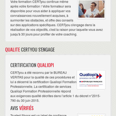
Votre formation CERTyou continue même
après votre formation ! Votre formateur sera
disponible pour vous aider à appliquer vos
connaissances nouvellement acquises, à
surmonter les obstacles, et offre des conseils
sur des applications spécifiques. CERTyou s'engage dans la
réalisation de vos objectifs, c'est la raison pour laquelle vous avez
jusqu'à 30 jours pour profiter de votre coaching.
QUALITE
CERTYOU S'ENGAGE
CERTIFICATION
QUALIOPI
CERTyou a été reconnu par le BUREAU
VERITAS pour la qualité de ces procédures et
lui a décerné la certification Qualiopi Formation
Professionnelle. La certification de services
Qualiopi Formation Professionnelle répond
aux exigences qualité décrites dans l’article 1 du décret n°2015-
790 du 30 juin 2015.
AVIS
VÉRIFIÉS
Trusted Shops est un label de confiance