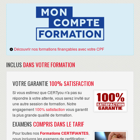
Création de zones et délégation
Résolution d'enregistrements IPv6
Commande de pilotage rndc
GESTION DES SERVEURS WEB
Gestion du service apache
Configuration from scratch d'un serveur Apache
Création un site Web secondaire
Découvrir nos formations finançables avec votre CPF
SCÉNARIOS D'APPLICATION
Travaux pratiques libres sur des scénarios d'exploitation ou de
INCLUS
DANS VOTRE FORMATION
troubleshooting
VOTRE GARANTIE
100% SATISFACTION
Si vous estimez que CERTyou n'a pas su
répondre à votre attente, vous serez invité sur
une autre session de formation. Notre
engagement
100% satisfaction
vous garantit
la plus grande qualité de formation.
EXAMENS
COMPRIS DANS LE TARIF
Pour toutes nos
Formations CERTIFIANTES
,
nous incluons les examens de certification :