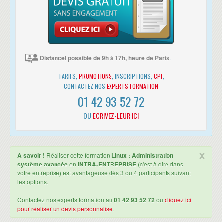
ADMINISTRATION SYSTÈME
Création de script de service
Gestion des en-têtes LSB
Démarrage des services selon les niveaux d'exécution
Distancel possible de 9h à 17h, heure de Paris
.
GESTION DES PERFORMANCES
Gestion et ajout de swap
TARIFS,
PROMOTIONS
, INSCRIPTIONS,
CPF
,
Surveillance de la charge système
CONTACTEZ NOS
EXPERTS FORMATION
Mesure des performances des disques
01 42 93 52 72
Priorité d'ordonnancement des processus
Création et gestion de ramdisk
OU
ECRIVEZ-LEUR ICI
GESTION DES APPLICATIONS
Caractéristiques des paquets logiciels
Gestion des paquets logiciels au format RPM
x
A savoir !
Réaliser cette formation
Linux : Administration
Gestion des paquets logiciels au format Deb
système avancée
en
INTRA-ENTREPRISE
(c'est à dire dans
Exploitation des dépôts RPM et DEB
votre entreprise) est avantageuse dès 3 ou 4 participants suivant
Procédure de compilation d'applications
les options.
GESTION DE DNS
Contactez nos experts formation au
01 42 93 52 72
ou
cliquez ici
Principes de base du serveur DNS
pour réaliser un devis personnalisé
.
Gestion du service DNS
Création et configuration d'un serveur de cache