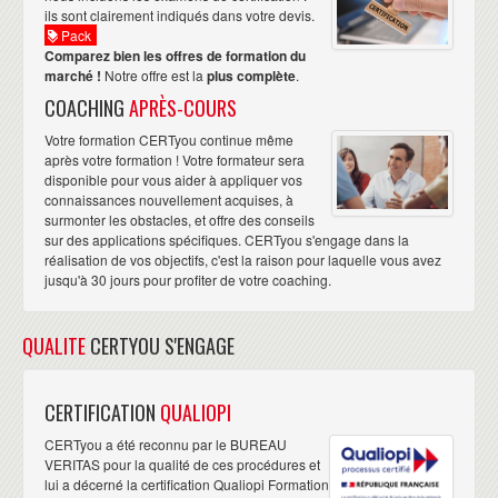
ils sont clairement indiqués dans votre devis.
Pack
Comparez bien les offres de formation du
marché !
Notre offre est la
plus complète
.
COACHING
APRÈS-COURS
Votre formation CERTyou continue même
après votre formation ! Votre formateur sera
disponible pour vous aider à appliquer vos
connaissances nouvellement acquises, à
surmonter les obstacles, et offre des conseils
sur des applications spécifiques. CERTyou s'engage dans la
réalisation de vos objectifs, c'est la raison pour laquelle vous avez
jusqu'à 30 jours pour profiter de votre coaching.
QUALITE
CERTYOU S'ENGAGE
CERTIFICATION
QUALIOPI
CERTyou a été reconnu par le BUREAU
VERITAS pour la qualité de ces procédures et
lui a décerné la certification Qualiopi Formation