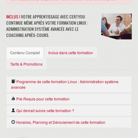
INCLUS !
VOTRE APPRENTISSAGE AVEC CERTYOU
CONTINUE MÊME APRÈS VOTRE FORMATION LINUX :
ADMINISTRATION SYSTÈME AVANCÉE AVEC LE
COACHING APRÈS-COURS.
Contenu Complet
Inclus dans cette formation
Tarifs & Promotions
Programme de cette formation Linux : Administration système
avancée
Tour d'horizon des commandes de base nécessaires à la
Pré-Requis pour cette formation
réalisation des exercices.
Les participants doivent avoir suivi la formation Linux UX005 ou
Qui devrait suivre cette formation ?
GESTION DES SCRIPTS
posséder les connaissances équivalentes.
Gestion de paramètres
Cette formation s'adresse aux professionnels ayant déjà un vécu
Horaires, Planning et Déroulement de cette formation
Création automatisée de scripts
UNIX/LINUX et qui souhaitent structurer un peu mieux leurs
Ajout de compte utilisateur avec horodatage
connaissances afin d'intervenir dans un contexte Linux
HORAIRES