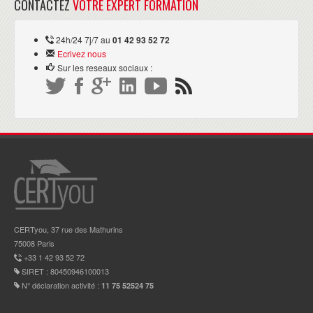
CONTACTEZ
VOTRE EXPERT FORMATION
24h/24 7j/7 au
01 42 93 52 72
Ecrivez nous
Sur les reseaux sociaux :
CERTyou, 37 rue des Mathurins
75008 Paris
+33 1 42 93 52 72
SIRET : 80450946100013
N° déclaration activité :
11 75 52524 75