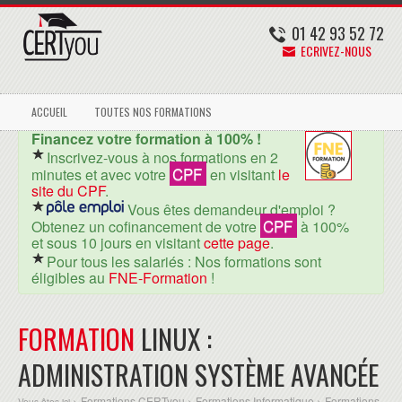
01 42 93 52 72
ECRIVEZ-NOUS
ACCUEIL
TOUTES NOS FORMATIONS
Financez votre formation à 100% !
Inscrivez-vous à nos formations en 2
CPF
minutes et avec votre
en visitant
le
site du CPF
.
Vous êtes demandeur d'emploi ?
CPF
Obtenez un cofinancement de votre
à 100%
et sous 10 jours en visitant
cette page
.
Pour tous les salariés : Nos formations sont
éligibles au
FNE-Formation
!
FORMATION
LINUX :
ADMINISTRATION SYSTÈME AVANCÉE
Formations CERTyou
Formations Informatique
Formations
Vous êtes ici >
>
>