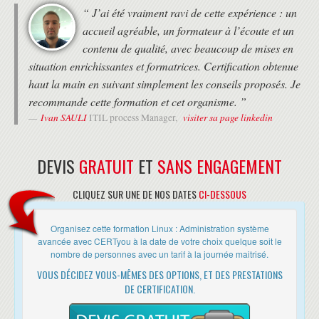
Surveillance de ressources
(administrateurs, exploitants, intégrateurs).
“ J’ai été vraiment ravi de cette expérience : un
Script de charge cpu
• Formation de 9h30 à 17h30 le premier jour, puis de 9h à 17h.
accueil agréable, un formateur à l’écoute et un
• Deux pauses de 15 minutes le matin et l'après-midi.
ADMINISTRATION RÉSEAU
• 1 heure de pause déjeuner
contenu de qualité, avec beaucoup de mises en
Client DHCP
situation enrichissantes et formatrices. Certification obtenue
Captures réseau en ligne de commande et exploitation des captures
MODALITÉS
Activation et gestion du routage
haut la main en suivant simplement les conseils proposés. Je
• Formation avec un Expert Formateur (pas de vidéos pré-
Configuration et tests IPv6
recommande cette formation et cet organisme. ”
enregistrées).
GESTION DU STOCKAGE
Ivan SAULI
visiter sa page linkedin
• Formation organisée au choix du stagiaire :
ITIL process Manager,
- en présentiel au 37 RUE DE LIEGE à PARIS
Les partitions et le montage
- en distanciel, en utilisant l'outil Zoom, aux horaires de la formation
Gestion et modification des filesystems
(heure de Paris)
DEVIS
GRATUIT
ET
SANS ENGAGEMENT
Types de référencement des filesystems
- en Alternance, c'est à dire à la carte entre le présentiel et le
Protection des filesystems
distanciel. Cette solution est très appréciée des franciliens pour
Les volumes logiques
CLIQUEZ SUR UNE DE NOS DATES
CI-DESSOUS
s'adapter à leurs contraintes.
Les snapshots LVM
RAID Logiciel
DEROULEMENT
Création de fichier iso à partir d'une arborescence
Organisez cette formation Linux : Administration système
Gestion de filesystems cryptés
avancée avec CERTyou à la date de votre choix quelque soit le
• Les horaires de fin de journée sont adaptés en fonction des
nombre de personnes avec un tarif à la journée maitrisé.
horaires des trains ou des avions des différents participants.
GESTION DES ACCÈS RÉSEAU
• Une attestation de suivi de formation vous sera remise en fin de
VOUS DÉCIDEZ VOUS-MÊMES DES OPTIONS, ET DES PRESTATIONS
Client NFS
formation.
DE CERTIFICATION.
Partage NFS ponctuel
• Cette formation est organisée pour un maximum de 14 participants.
Partage NFS permanent
Client CIFS