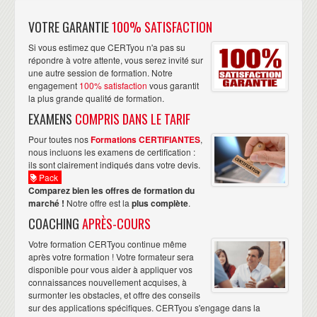
VOTRE GARANTIE
100% SATISFACTION
Si vous estimez que CERTyou n'a pas su
répondre à votre attente, vous serez invité sur
une autre session de formation. Notre
engagement
100% satisfaction
vous garantit
la plus grande qualité de formation.
EXAMENS
COMPRIS DANS LE TARIF
Pour toutes nos
Formations CERTIFIANTES
,
nous incluons les examens de certification :
ils sont clairement indiqués dans votre devis.
Pack
Comparez bien les offres de formation du
marché !
Notre offre est la
plus complète
.
COACHING
APRÈS-COURS
Votre formation CERTyou continue même
après votre formation ! Votre formateur sera
disponible pour vous aider à appliquer vos
connaissances nouvellement acquises, à
surmonter les obstacles, et offre des conseils
sur des applications spécifiques. CERTyou s'engage dans la