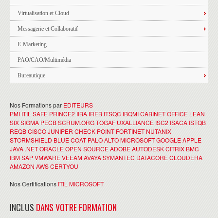
Virtualisation et Cloud
Messagerie et Collaboratif
E-Marketing
PAO/CAO/Multimédia
Bureautique
Nos Formations par
EDITEURS
PMI
ITIL
SAFE
PRINCE2
IIBA
IREB
ITSQC
IBQMI
CABINET OFFICE
LEAN
SIX SIGMA
PECB
SCRUM.ORG
TOGAF
UXALLIANCE
ISC2
ISACA
ISTQB
REQB
CISCO
JUNIPER
CHECK POINT
FORTINET
NUTANIX
STORMSHIELD
BLUE COAT
PALO ALTO
MICROSOFT
GOOGLE
APPLE
JAVA
.NET
ORACLE
OPEN SOURCE
ADOBE
AUTODESK
CITRIX
BMC
IBM
SAP
VMWARE
VEEAM
AVAYA
SYMANTEC
DATACORE
CLOUDERA
AMAZON AWS
CERTYOU
Nos Certifications
ITIL
MICROSOFT
INCLUS
DANS VOTRE FORMATION