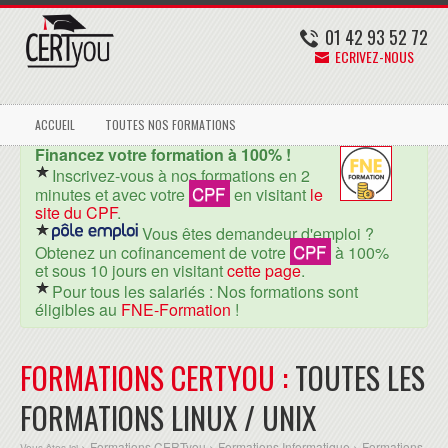
01 42 93 52 72
ECRIVEZ-NOUS
ACCUEIL
TOUTES NOS FORMATIONS
Financez votre formation à 100% !
Inscrivez-vous à nos formations en 2
CPF
minutes et avec votre
en visitant
le
site du CPF
.
Vous êtes demandeur d'emploi ?
CPF
Obtenez un cofinancement de votre
à 100%
et sous 10 jours en visitant
cette page
.
Pour tous les salariés : Nos formations sont
éligibles au
FNE-Formation
!
FORMATIONS CERTYOU :
TOUTES LES
FORMATIONS LINUX / UNIX
Formations CERTyou
Formations Informatique
Formations
Vous êtes ici >
>
>