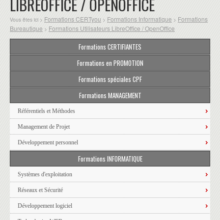
LIBREOFFICE / OPENOFFICE
Formations CERTyou
Formations Informatique
Formations
Vous êtes ici >
>
>
Bureautique
Formations Utilisateurs LibreOffice / OpenOffice
>
Formations CERTIFIANTES
Formations en PROMOTION
Formations spéciales CPF
Formations MANAGEMENT
Référentiels et Méthodes
Management de Projet
Développement personnel
Formations INFORMATIQUE
Systèmes d'exploitation
Réseaux et Sécurité
Développement logiciel