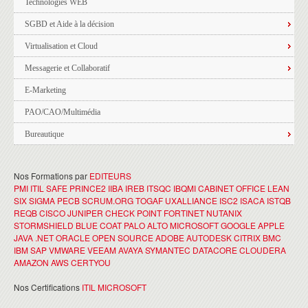
Technologies WEB
SGBD et Aide à la décision
Virtualisation et Cloud
Messagerie et Collaboratif
E-Marketing
PAO/CAO/Multimédia
Bureautique
Nos Formations par
EDITEURS
PMI
ITIL
SAFE
PRINCE2
IIBA
IREB
ITSQC
IBQMI
CABINET OFFICE
LEAN
SIX SIGMA
PECB
SCRUM.ORG
TOGAF
UXALLIANCE
ISC2
ISACA
ISTQB
REQB
CISCO
JUNIPER
CHECK POINT
FORTINET
NUTANIX
STORMSHIELD
BLUE COAT
PALO ALTO
MICROSOFT
GOOGLE
APPLE
JAVA
.NET
ORACLE
OPEN SOURCE
ADOBE
AUTODESK
CITRIX
BMC
IBM
SAP
VMWARE
VEEAM
AVAYA
SYMANTEC
DATACORE
CLOUDERA
AMAZON AWS
CERTYOU
Nos Certifications
ITIL
MICROSOFT