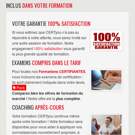
INCLUS
DANS VOTRE FORMATION
VOTRE GARANTIE
100% SATISFACTION
Si vous estimez que CERTyou n'a pas su
répondre à votre attente, vous serez invité sur
une autre session de formation. Notre
engagement
100% satisfaction
vous garantit
la plus grande qualité de formation.
EXAMENS
COMPRIS DANS LE TARIF
Pour toutes nos
Formations CERTIFIANTES
,
nous incluons les examens de certification :
ils sont clairement indiqués dans votre devis.
Pack
Comparez bien les offres de formation du
marché !
Notre offre est la
plus complète
.
COACHING
APRÈS-COURS
Votre formation CERTyou continue même
après votre formation ! Votre formateur sera
disponible pour vous aider à appliquer vos
connaissances nouvellement acquises, à