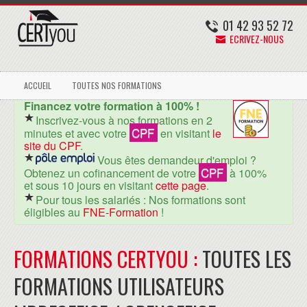
01 42 93 52 72
ECRIVEZ-NOUS
ACCUEIL
TOUTES NOS FORMATIONS
Financez votre formation à 100% !
Inscrivez-vous à nos formations en 2
CPF
minutes et avec votre
en visitant
le
site du CPF
.
Vous êtes demandeur d'emploi ?
CPF
Obtenez un cofinancement de votre
à 100%
et sous 10 jours en visitant
cette page
.
Pour tous les salariés : Nos formations sont
éligibles au
FNE-Formation
!
FORMATIONS CERTYOU :
TOUTES LES
FORMATIONS UTILISATEURS