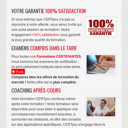
VOTRE GARANTIE
100% SATISFACTION
Si vous estimez que CERTyou n'a pas su
répondre à votre attente, vous serez invité sur
une autre session de formation. Notre
engagement
100% satisfaction
vous garantit
la plus grande qualité de formation.
EXAMENS
COMPRIS DANS LE TARIF
Pour toutes nos
Formations CERTIFIANTES
,
nous incluons les examens de certification :
ils sont clairement indiqués dans votre devis.
Pack
Comparez bien les offres de formation du
marché !
Notre offre est la
plus complète
.
COACHING
APRÈS-COURS
Votre formation CERTyou continue même
après votre formation ! Votre formateur sera
disponible pour vous aider à appliquer vos
connaissances nouvellement acquises, à
surmonter les obstacles, et offre des conseils
sur des applications spécifiques. CERTyou s'engage dans la