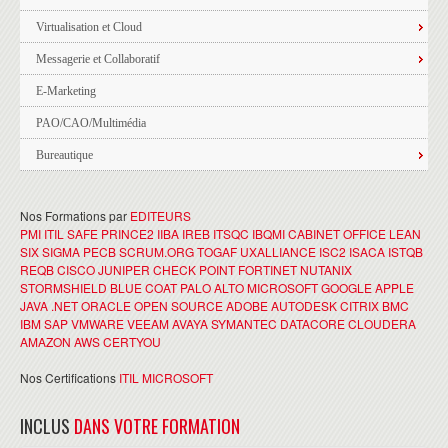
Virtualisation et Cloud
Messagerie et Collaboratif
E-Marketing
PAO/CAO/Multimédia
Bureautique
Nos Formations par
EDITEURS
PMI
ITIL
SAFE
PRINCE2
IIBA
IREB
ITSQC
IBQMI
CABINET OFFICE
LEAN
SIX SIGMA
PECB
SCRUM.ORG
TOGAF
UXALLIANCE
ISC2
ISACA
ISTQB
REQB
CISCO
JUNIPER
CHECK POINT
FORTINET
NUTANIX
STORMSHIELD
BLUE COAT
PALO ALTO
MICROSOFT
GOOGLE
APPLE
JAVA
.NET
ORACLE
OPEN SOURCE
ADOBE
AUTODESK
CITRIX
BMC
IBM
SAP
VMWARE
VEEAM
AVAYA
SYMANTEC
DATACORE
CLOUDERA
AMAZON AWS
CERTYOU
Nos Certifications
ITIL
MICROSOFT
INCLUS
DANS VOTRE FORMATION