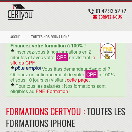
01 42 93 52 72
ECRIVEZ-NOUS
ACCUEIL
TOUTES NOS FORMATIONS
Financez votre formation à 100% !
Inscrivez-vous à nos formations en 2
CPF
minutes et avec votre
en visitant
le
site du CPF
.
Vous êtes demandeur d'emploi ?
CPF
Obtenez un cofinancement de votre
à 100%
et sous 10 jours en visitant
cette page
.
Pour tous les salariés : Nos formations sont
éligibles au
FNE-Formation
!
FORMATIONS CERTYOU :
TOUTES LES
FORMATIONS IPHONE
Formations CERTyou
Formations Informatique
Formations
Vous êtes ici >
>
>