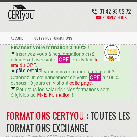
01 42 93 52 72
ECRIVEZ-NOUS
ACCUEIL
TOUTES NOS FORMATIONS
Financez votre formation à 100% !
Inscrivez-vous à nos formations en 2
CPF
minutes et avec votre
en visitant
le
site du CPF
.
Vous êtes demandeur d'emploi ?
CPF
Obtenez un cofinancement de votre
à 100%
et sous 10 jours en visitant
cette page
.
Pour tous les salariés : Nos formations sont
éligibles au
FNE-Formation
!
FORMATIONS CERTYOU :
TOUTES LES
FORMATIONS EXCHANGE
Formations CERTyou
Formations Informatique
Formations
Vous êtes ici >
>
>