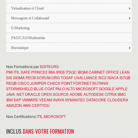
Virtualisation et Cloud
Messagerie et Collaboratif
E-Marketing
PAO/CAO/Multimédia
Bureautique
Nos Formations par
EDITEURS
PMI
ITIL
SAFE
PRINCE2
IIBA
IREB
ITSQC
IBQMI
CABINET OFFICE
LEAN
SIX SIGMA
PECB
SCRUM.ORG
TOGAF
UXALLIANCE
ISC2
ISACA
ISTQB
REQB
CISCO
JUNIPER
CHECK POINT
FORTINET
NUTANIX
STORMSHIELD
BLUE COAT
PALO ALTO
MICROSOFT
GOOGLE
APPLE
JAVA
.NET
ORACLE
OPEN SOURCE
ADOBE
AUTODESK
CITRIX
BMC
IBM
SAP
VMWARE
VEEAM
AVAYA
SYMANTEC
DATACORE
CLOUDERA
AMAZON AWS
CERTYOU
Nos Certifications
ITIL
MICROSOFT
INCLUS
DANS VOTRE FORMATION