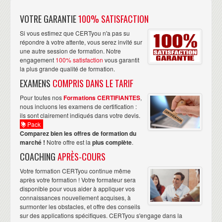
VOTRE GARANTIE
100% SATISFACTION
Si vous estimez que CERTyou n'a pas su
répondre à votre attente, vous serez invité sur
une autre session de formation. Notre
engagement
100% satisfaction
vous garantit
la plus grande qualité de formation.
EXAMENS
COMPRIS DANS LE TARIF
Pour toutes nos
Formations CERTIFIANTES
,
nous incluons les examens de certification :
ils sont clairement indiqués dans votre devis.
Pack
Comparez bien les offres de formation du
marché !
Notre offre est la
plus complète
.
COACHING
APRÈS-COURS
Votre formation CERTyou continue même
après votre formation ! Votre formateur sera
disponible pour vous aider à appliquer vos
connaissances nouvellement acquises, à
surmonter les obstacles, et offre des conseils
sur des applications spécifiques. CERTyou s'engage dans la