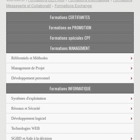
Messagerie et Collaboratif
Formations Exchange
>
Formations CERTIFIANTES
Formations en PROMOTION
Formations spéciales CPF
Formations MANAGEMENT
Référentiels et Méthodes
Management de Projet
Développement personnel
Formations INFORMATIQUE
Systèmes d'exploitation
Réseaux et Sécurité
Développement logiciel
Technologies WEB
SGBD et Aide à la décision