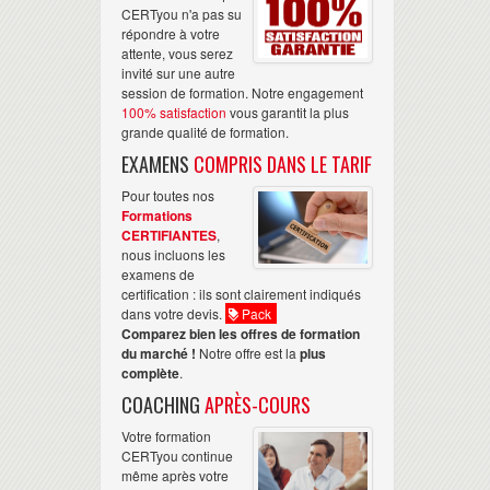
CERTyou n'a pas su
répondre à votre
attente, vous serez
invité sur une autre
session de formation. Notre engagement
100% satisfaction
vous garantit la plus
grande qualité de formation.
EXAMENS
COMPRIS DANS LE TARIF
Pour toutes nos
Formations
CERTIFIANTES
,
nous incluons les
examens de
certification : ils sont clairement indiqués
dans votre devis.
Pack
Comparez bien les offres de formation
du marché !
Notre offre est la
plus
complète
.
COACHING
APRÈS-COURS
Votre formation
CERTyou continue
même après votre