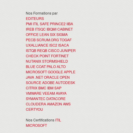
Nos Formations par
EDITEURS
PMI
ITIL
SAFE
PRINCE2
IIBA
IREB
ITSQC
IBQMI
CABINET
OFFICE
LEAN SIX SIGMA
PECB
SCRUM.ORG
TOGAF
UXALLIANCE
ISC2
ISACA
ISTQB
REQB
CISCO
JUNIPER
CHECK POINT
FORTINET
NUTANIX
STORMSHIELD
BLUE COAT
PALO ALTO
MICROSOFT
GOOGLE
APPLE
JAVA
.NET
ORACLE
OPEN
SOURCE
ADOBE
AUTODESK
CITRIX
BMC
IBM
SAP
VMWARE
VEEAM
AVAYA
SYMANTEC
DATACORE
CLOUDERA
AMAZON AWS
CERTYOU
Nos Certifications
ITIL
MICROSOFT