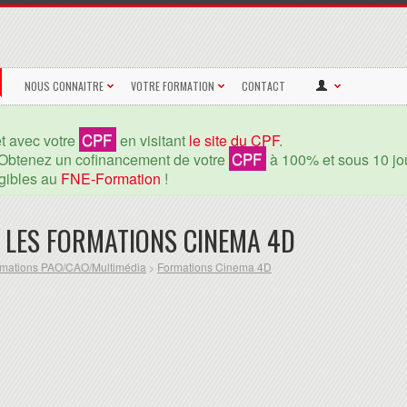
NOUS CONNAITRE
VOTRE FORMATION
CONTACT
CPF
et avec votre
en visitant
le site du CPF
.
CPF
Obtenez un cofinancement de votre
à 100% et sous 10 jou
igibles au
FNE-Formation
!
 LES FORMATIONS CINEMA 4D
mations PAO/CAO/Multimédia
Formations Cinema 4D
>