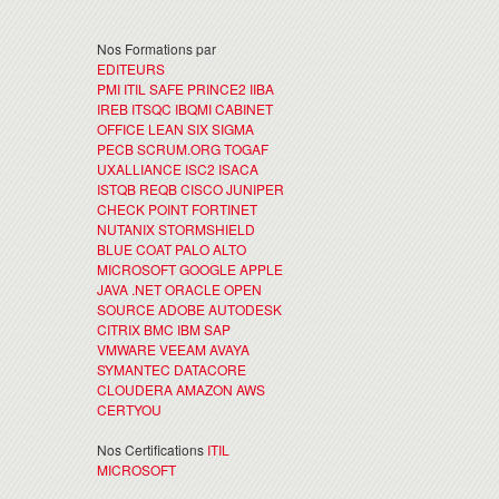
Nos Formations par
EDITEURS
PMI
ITIL
SAFE
PRINCE2
IIBA
IREB
ITSQC
IBQMI
CABINET
OFFICE
LEAN SIX SIGMA
PECB
SCRUM.ORG
TOGAF
UXALLIANCE
ISC2
ISACA
ISTQB
REQB
CISCO
JUNIPER
CHECK POINT
FORTINET
NUTANIX
STORMSHIELD
BLUE COAT
PALO ALTO
MICROSOFT
GOOGLE
APPLE
JAVA
.NET
ORACLE
OPEN
SOURCE
ADOBE
AUTODESK
CITRIX
BMC
IBM
SAP
VMWARE
VEEAM
AVAYA
SYMANTEC
DATACORE
CLOUDERA
AMAZON AWS
CERTYOU
Nos Certifications
ITIL
MICROSOFT