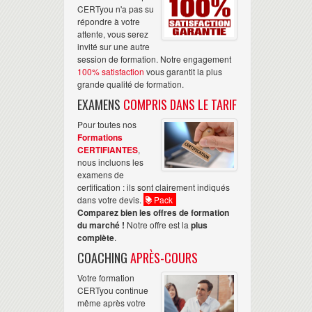
CERTyou n'a pas su
répondre à votre
attente, vous serez
invité sur une autre
session de formation. Notre engagement
100% satisfaction
vous garantit la plus
grande qualité de formation.
EXAMENS
COMPRIS DANS LE TARIF
Pour toutes nos
Formations
CERTIFIANTES
,
nous incluons les
examens de
certification : ils sont clairement indiqués
dans votre devis.
Pack
Comparez bien les offres de formation
du marché !
Notre offre est la
plus
complète
.
COACHING
APRÈS-COURS
Votre formation
CERTyou continue
même après votre