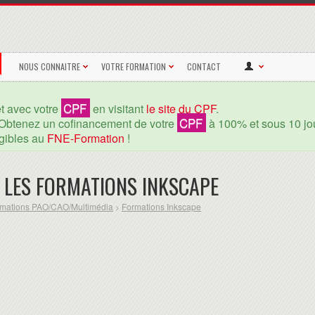
NOUS CONNAITRE
VOTRE FORMATION
CONTACT
CPF
et avec votre
en visitant
le site du CPF
.
CPF
Obtenez un cofinancement de votre
à 100% et sous 10 jou
igibles au
FNE-Formation
!
 LES FORMATIONS INKSCAPE
mations PAO/CAO/Multimédia
Formations Inkscape
>