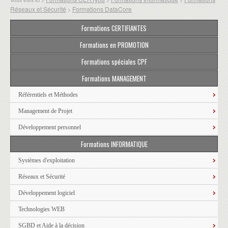
Réseaux et Sécurité
Formations DataCore
>
Formations CERTIFIANTES
Formations en PROMOTION
Formations spéciales CPF
Formations MANAGEMENT
Référentiels et Méthodes
Management de Projet
Développement personnel
Formations INFORMATIQUE
Systèmes d'exploitation
Réseaux et Sécurité
Développement logiciel
Technologies WEB
SGBD et Aide à la décision