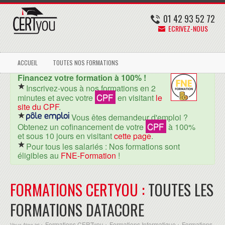
01 42 93 52 72
ECRIVEZ-NOUS
ACCUEIL
TOUTES NOS FORMATIONS
Financez votre formation à 100% !
Inscrivez-vous à nos formations en 2
CPF
minutes et avec votre
en visitant
le
site du CPF
.
Vous êtes demandeur d'emploi ?
CPF
Obtenez un cofinancement de votre
à 100%
et sous 10 jours en visitant
cette page
.
Pour tous les salariés : Nos formations sont
éligibles au
FNE-Formation
!
FORMATIONS CERTYOU :
TOUTES LES
FORMATIONS DATACORE
Formations CERTyou
Formations Informatique
Formations
Vous êtes ici >
>
>