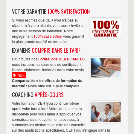
VOTRE GARANTIE
100% SATISFACTION
Si vous estimez que CERTyou n'a pas su
répondre à votre attente, vous serez invité sur
une autre session de formation. Notre
engagement
100% satisfaction
vous garantit
la plus grande qualité de formation.
EXAMENS
COMPRIS DANS LE TARIF
Pour toutes nos
Formations CERTIFIANTES
,
nous incluons les examens de certification :
ils sont clairement indiqués dans votre devis.
Pack
Comparez bien les offres de formation du
marché !
Notre offre est la
plus complète
.
COACHING
APRÈS-COURS
Votre formation CERTyou continue même
après votre formation ! Votre formateur sera
disponible pour vous aider à appliquer vos
connaissances nouvellement acquises, à
surmonter les obstacles, et offre des conseils
sur des applications spécifiques. CERTyou s'engage dans la