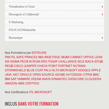
Virtualisation et Cloud
Messagerie et Collaboratif
E-Marketing
PAO/CAO/Multimédia
Bureautique
Nos Formations par
EDITEURS
PMI
ITIL
SAFE
PRINCE2
IIBA
IREB
ITSQC
IBQMI
CABINET OFFICE
LEAN
SIX SIGMA
PECB
SCRUM.ORG
TOGAF
UXALLIANCE
ISC2
ISACA
ISTQB
REQB
CISCO
JUNIPER
CHECK POINT
FORTINET
NUTANIX
STORMSHIELD
BLUE COAT
PALO ALTO
MICROSOFT
GOOGLE
APPLE
JAVA
.NET
ORACLE
OPEN SOURCE
ADOBE
AUTODESK
CITRIX
BMC
IBM
SAP
VMWARE
VEEAM
AVAYA
SYMANTEC
DATACORE
CLOUDERA
AMAZON AWS
CERTYOU
Nos Certifications
ITIL
MICROSOFT
INCLUS
DANS VOTRE FORMATION