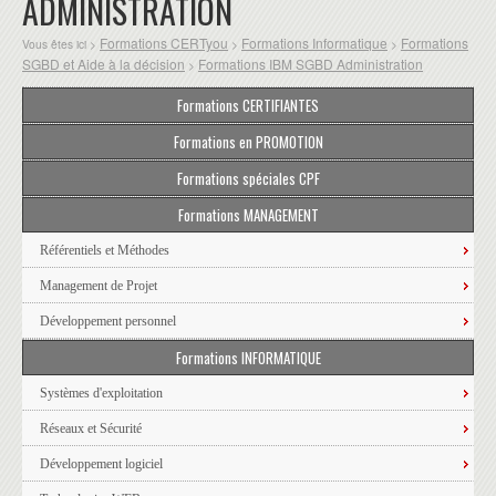
ADMINISTRATION
Formations CERTyou
Formations Informatique
Formations
Vous êtes ici >
>
>
SGBD et Aide à la décision
Formations IBM SGBD Administration
>
Formations CERTIFIANTES
Formations en PROMOTION
Formations spéciales CPF
Formations MANAGEMENT
Référentiels et Méthodes
Management de Projet
Développement personnel
Formations INFORMATIQUE
Systèmes d'exploitation
Réseaux et Sécurité
Développement logiciel