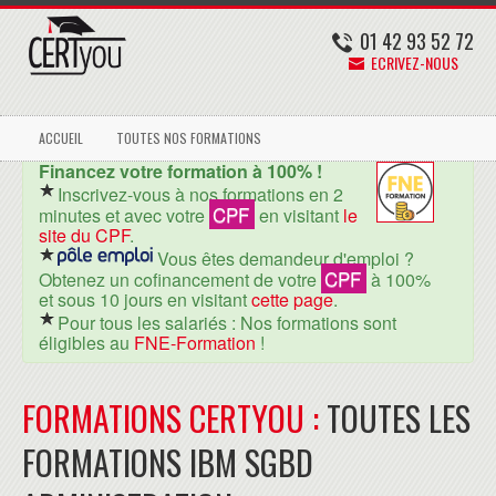
01 42 93 52 72
ECRIVEZ-NOUS
ACCUEIL
TOUTES NOS FORMATIONS
Financez votre formation à 100% !
Inscrivez-vous à nos formations en 2
CPF
minutes et avec votre
en visitant
le
site du CPF
.
Vous êtes demandeur d'emploi ?
CPF
Obtenez un cofinancement de votre
à 100%
et sous 10 jours en visitant
cette page
.
Pour tous les salariés : Nos formations sont
éligibles au
FNE-Formation
!
FORMATIONS CERTYOU :
TOUTES LES
FORMATIONS IBM SGBD