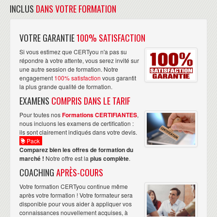
INCLUS
DANS VOTRE FORMATION
VOTRE GARANTIE
100% SATISFACTION
Si vous estimez que CERTyou n'a pas su
répondre à votre attente, vous serez invité sur
une autre session de formation. Notre
engagement
100% satisfaction
vous garantit
la plus grande qualité de formation.
EXAMENS
COMPRIS DANS LE TARIF
Pour toutes nos
Formations CERTIFIANTES
,
nous incluons les examens de certification :
ils sont clairement indiqués dans votre devis.
Pack
Comparez bien les offres de formation du
marché !
Notre offre est la
plus complète
.
COACHING
APRÈS-COURS
Votre formation CERTyou continue même
après votre formation ! Votre formateur sera
disponible pour vous aider à appliquer vos
connaissances nouvellement acquises, à