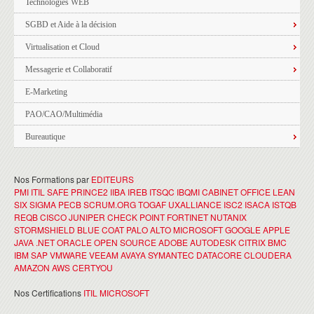
Technologies WEB
SGBD et Aide à la décision
Virtualisation et Cloud
Messagerie et Collaboratif
E-Marketing
PAO/CAO/Multimédia
Bureautique
Nos Formations par
EDITEURS
PMI
ITIL
SAFE
PRINCE2
IIBA
IREB
ITSQC
IBQMI
CABINET OFFICE
LEAN
SIX SIGMA
PECB
SCRUM.ORG
TOGAF
UXALLIANCE
ISC2
ISACA
ISTQB
REQB
CISCO
JUNIPER
CHECK POINT
FORTINET
NUTANIX
STORMSHIELD
BLUE COAT
PALO ALTO
MICROSOFT
GOOGLE
APPLE
JAVA
.NET
ORACLE
OPEN SOURCE
ADOBE
AUTODESK
CITRIX
BMC
IBM
SAP
VMWARE
VEEAM
AVAYA
SYMANTEC
DATACORE
CLOUDERA
AMAZON AWS
CERTYOU
Nos Certifications
ITIL
MICROSOFT