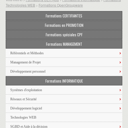
Technologies WEB
Formations OpenGroupware
>
Formations CERTIFIANTES
Formations en PROMOTION
Formations spéciales CPF
Formations MANAGEMENT
Référentiels et Méthodes
Management de Projet
Développement personnel
Formations INFORMATIQUE
Systèmes d'exploitation
Réseaux et Sécurité
Développement logiciel
Technologies WEB
SGBD et Aide à la décision