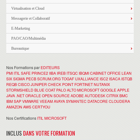
Virtualisation et Cloud
Messagerie et Collaboratif
E-Marketing
PAO/CAO/Multimédia
Bureautique
Nos Formations par
EDITEURS
PMI
ITIL
SAFE
PRINCE2
IIBA
IREB
ITSQC
IBQMI
CABINET OFFICE
LEAN
SIX SIGMA
PECB
SCRUM.ORG
TOGAF
UXALLIANCE
ISC2
ISACA
ISTQB
REQB
CISCO
JUNIPER
CHECK POINT
FORTINET
NUTANIX
STORMSHIELD
BLUE COAT
PALO ALTO
MICROSOFT
GOOGLE
APPLE
JAVA
.NET
ORACLE
OPEN SOURCE
ADOBE
AUTODESK
CITRIX
BMC
IBM
SAP
VMWARE
VEEAM
AVAYA
SYMANTEC
DATACORE
CLOUDERA
AMAZON AWS
CERTYOU
Nos Certifications
ITIL
MICROSOFT
INCLUS
DANS VOTRE FORMATION