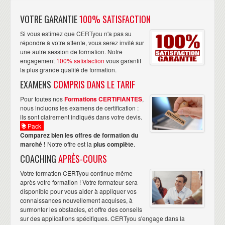
VOTRE GARANTIE
100% SATISFACTION
Si vous estimez que CERTyou n'a pas su
répondre à votre attente, vous serez invité sur
une autre session de formation. Notre
engagement
100% satisfaction
vous garantit
la plus grande qualité de formation.
EXAMENS
COMPRIS DANS LE TARIF
Pour toutes nos
Formations CERTIFIANTES
,
nous incluons les examens de certification :
ils sont clairement indiqués dans votre devis.
Pack
Comparez bien les offres de formation du
marché !
Notre offre est la
plus complète
.
COACHING
APRÈS-COURS
Votre formation CERTyou continue même
après votre formation ! Votre formateur sera
disponible pour vous aider à appliquer vos
connaissances nouvellement acquises, à
surmonter les obstacles, et offre des conseils
sur des applications spécifiques. CERTyou s'engage dans la