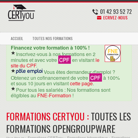
01 42 93 52 72
ECRIVEZ-NOUS
ACCUEIL
TOUTES NOS FORMATIONS
Financez votre formation à 100% !
Inscrivez-vous à nos formations en 2
CPF
minutes et avec votre
en visitant
le
site du CPF
.
Vous êtes demandeur d'emploi ?
CPF
Obtenez un cofinancement de votre
à 100%
et sous 10 jours en visitant
cette page
.
Pour tous les salariés : Nos formations sont
éligibles au
FNE-Formation
!
FORMATIONS CERTYOU :
TOUTES LES
FORMATIONS OPENGROUPWARE
Formations CERTyou
Formations Informatique
Formations
Vous êtes ici >
>
>