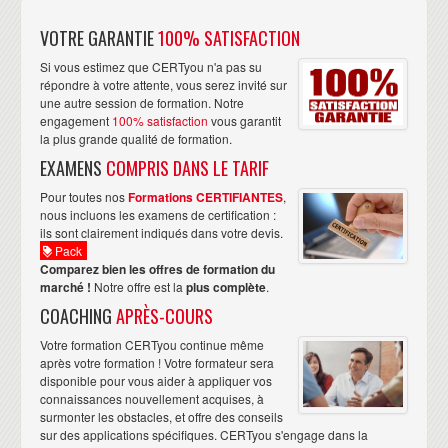
VOTRE GARANTIE
100% SATISFACTION
Si vous estimez que CERTyou n'a pas su
répondre à votre attente, vous serez invité sur
une autre session de formation. Notre
engagement
100% satisfaction
vous garantit
la plus grande qualité de formation.
EXAMENS
COMPRIS DANS LE TARIF
Pour toutes nos
Formations CERTIFIANTES
,
nous incluons les examens de certification :
ils sont clairement indiqués dans votre devis.
Pack
Comparez bien les offres de formation du
marché !
Notre offre est la
plus complète
.
COACHING
APRÈS-COURS
Votre formation CERTyou continue même
après votre formation ! Votre formateur sera
disponible pour vous aider à appliquer vos
connaissances nouvellement acquises, à
surmonter les obstacles, et offre des conseils
sur des applications spécifiques. CERTyou s'engage dans la