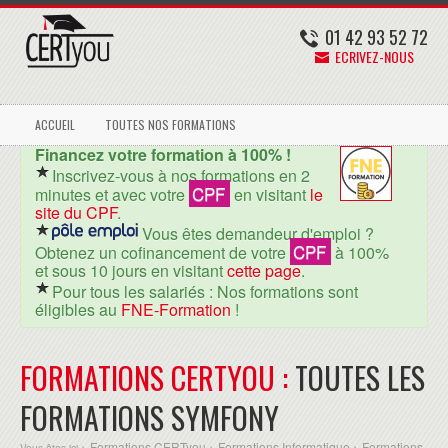
01 42 93 52 72
ECRIVEZ-NOUS
ACCUEIL
TOUTES NOS FORMATIONS
Financez votre formation à 100% !
Inscrivez-vous à nos formations en 2
CPF
minutes et avec votre
en visitant
le
site du CPF
.
Vous êtes demandeur d'emploi ?
CPF
Obtenez un cofinancement de votre
à 100%
et sous 10 jours en visitant
cette page
.
Pour tous les salariés : Nos formations sont
éligibles au
FNE-Formation
!
FORMATIONS CERTYOU :
TOUTES LES
FORMATIONS SYMFONY
Formations CERTyou
Formations Informatique
Formations
Vous êtes ici >
>
>