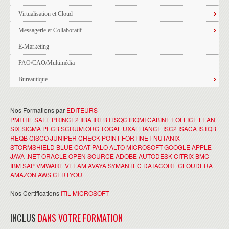
Virtualisation et Cloud
Messagerie et Collaboratif
E-Marketing
PAO/CAO/Multimédia
Bureautique
Nos Formations par
EDITEURS
PMI
ITIL
SAFE
PRINCE2
IIBA
IREB
ITSQC
IBQMI
CABINET OFFICE
LEAN
SIX SIGMA
PECB
SCRUM.ORG
TOGAF
UXALLIANCE
ISC2
ISACA
ISTQB
REQB
CISCO
JUNIPER
CHECK POINT
FORTINET
NUTANIX
STORMSHIELD
BLUE COAT
PALO ALTO
MICROSOFT
GOOGLE
APPLE
JAVA
.NET
ORACLE
OPEN SOURCE
ADOBE
AUTODESK
CITRIX
BMC
IBM
SAP
VMWARE
VEEAM
AVAYA
SYMANTEC
DATACORE
CLOUDERA
AMAZON AWS
CERTYOU
Nos Certifications
ITIL
MICROSOFT
INCLUS
DANS VOTRE FORMATION