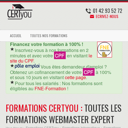
01 42 93 52 72
ECRIVEZ-NOUS
ACCUEIL
TOUTES NOS FORMATIONS
Financez votre formation à 100% !
Inscrivez-vous à nos formations en 2
CPF
minutes et avec votre
en visitant
le
site du CPF
.
Vous êtes demandeur d'emploi ?
CPF
Obtenez un cofinancement de votre
à 100%
et sous 10 jours en visitant
cette page
.
Pour tous les salariés : Nos formations sont
éligibles au
FNE-Formation
!
FORMATIONS CERTYOU :
TOUTES LES
FORMATIONS WEBMASTER EXPERT
Formations CERTyou
Formations Informatique
Formations
Vous êtes ici >
>
>