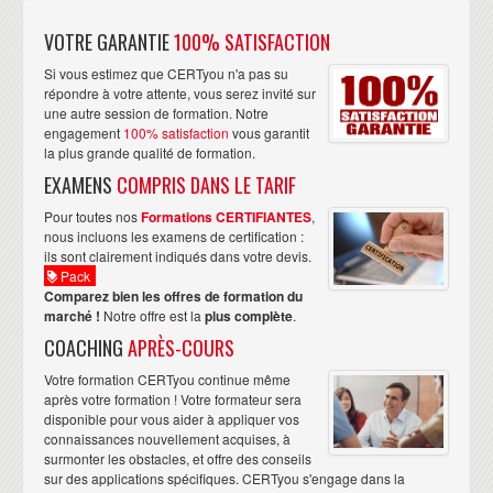
VOTRE GARANTIE
100% SATISFACTION
Si vous estimez que CERTyou n'a pas su
répondre à votre attente, vous serez invité sur
une autre session de formation. Notre
engagement
100% satisfaction
vous garantit
la plus grande qualité de formation.
EXAMENS
COMPRIS DANS LE TARIF
Pour toutes nos
Formations CERTIFIANTES
,
nous incluons les examens de certification :
ils sont clairement indiqués dans votre devis.
Pack
Comparez bien les offres de formation du
marché !
Notre offre est la
plus complète
.
COACHING
APRÈS-COURS
Votre formation CERTyou continue même
après votre formation ! Votre formateur sera
disponible pour vous aider à appliquer vos
connaissances nouvellement acquises, à
surmonter les obstacles, et offre des conseils
sur des applications spécifiques. CERTyou s'engage dans la