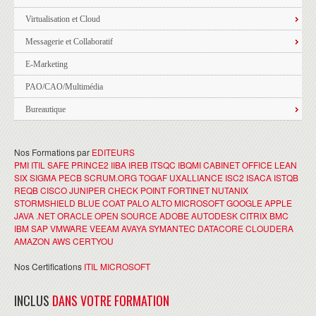
Virtualisation et Cloud
Messagerie et Collaboratif
E-Marketing
PAO/CAO/Multimédia
Bureautique
Nos Formations par
EDITEURS
PMI
ITIL
SAFE
PRINCE2
IIBA
IREB
ITSQC
IBQMI
CABINET OFFICE
LEAN
SIX SIGMA
PECB
SCRUM.ORG
TOGAF
UXALLIANCE
ISC2
ISACA
ISTQB
REQB
CISCO
JUNIPER
CHECK POINT
FORTINET
NUTANIX
STORMSHIELD
BLUE COAT
PALO ALTO
MICROSOFT
GOOGLE
APPLE
JAVA
.NET
ORACLE
OPEN SOURCE
ADOBE
AUTODESK
CITRIX
BMC
IBM
SAP
VMWARE
VEEAM
AVAYA
SYMANTEC
DATACORE
CLOUDERA
AMAZON AWS
CERTYOU
Nos Certifications
ITIL
MICROSOFT
INCLUS
DANS VOTRE FORMATION