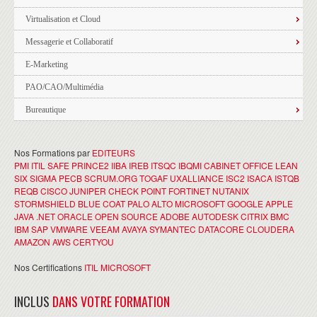
Virtualisation et Cloud
Messagerie et Collaboratif
E-Marketing
PAO/CAO/Multimédia
Bureautique
Nos Formations par
EDITEURS
PMI
ITIL
SAFE
PRINCE2
IIBA
IREB
ITSQC
IBQMI
CABINET OFFICE
LEAN
SIX SIGMA
PECB
SCRUM.ORG
TOGAF
UXALLIANCE
ISC2
ISACA
ISTQB
REQB
CISCO
JUNIPER
CHECK POINT
FORTINET
NUTANIX
STORMSHIELD
BLUE COAT
PALO ALTO
MICROSOFT
GOOGLE
APPLE
JAVA
.NET
ORACLE
OPEN SOURCE
ADOBE
AUTODESK
CITRIX
BMC
IBM
SAP
VMWARE
VEEAM
AVAYA
SYMANTEC
DATACORE
CLOUDERA
AMAZON AWS
CERTYOU
Nos Certifications
ITIL
MICROSOFT
INCLUS
DANS VOTRE FORMATION