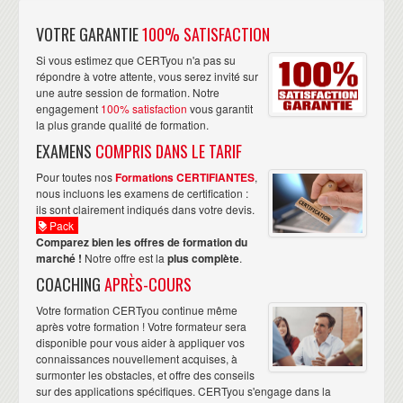
VOTRE GARANTIE
100% SATISFACTION
Si vous estimez que CERTyou n'a pas su
répondre à votre attente, vous serez invité sur
une autre session de formation. Notre
engagement
100% satisfaction
vous garantit
la plus grande qualité de formation.
EXAMENS
COMPRIS DANS LE TARIF
Pour toutes nos
Formations CERTIFIANTES
,
nous incluons les examens de certification :
ils sont clairement indiqués dans votre devis.
Pack
Comparez bien les offres de formation du
marché !
Notre offre est la
plus complète
.
COACHING
APRÈS-COURS
Votre formation CERTyou continue même
après votre formation ! Votre formateur sera
disponible pour vous aider à appliquer vos
connaissances nouvellement acquises, à
surmonter les obstacles, et offre des conseils
sur des applications spécifiques. CERTyou s'engage dans la