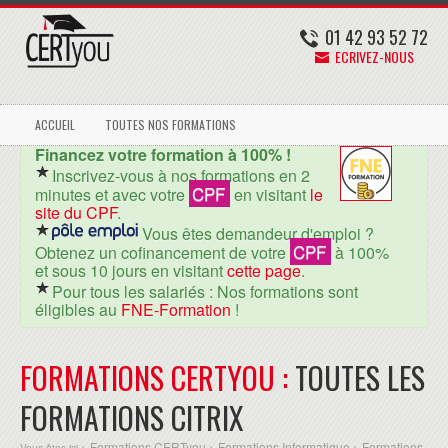
01 42 93 52 72
ECRIVEZ-NOUS
ACCUEIL
TOUTES NOS FORMATIONS
Financez votre formation à 100% !
Inscrivez-vous à nos formations en 2
CPF
minutes et avec votre
en visitant
le
site du CPF
.
Vous êtes demandeur d'emploi ?
CPF
Obtenez un cofinancement de votre
à 100%
et sous 10 jours en visitant
cette page
.
Pour tous les salariés : Nos formations sont
éligibles au
FNE-Formation
!
FORMATIONS CERTYOU :
TOUTES LES
FORMATIONS CITRIX
Formations CERTyou
Formations Informatique
Formations
Vous êtes ici >
>
>