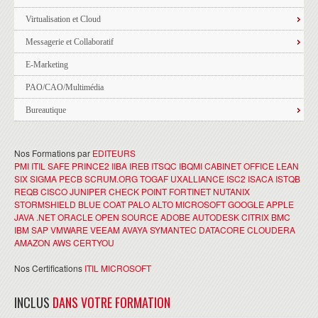
Virtualisation et Cloud
Messagerie et Collaboratif
E-Marketing
PAO/CAO/Multimédia
Bureautique
Nos Formations par
EDITEURS
PMI
ITIL
SAFE
PRINCE2
IIBA
IREB
ITSQC
IBQMI
CABINET OFFICE
LEAN
SIX SIGMA
PECB
SCRUM.ORG
TOGAF
UXALLIANCE
ISC2
ISACA
ISTQB
REQB
CISCO
JUNIPER
CHECK POINT
FORTINET
NUTANIX
STORMSHIELD
BLUE COAT
PALO ALTO
MICROSOFT
GOOGLE
APPLE
JAVA
.NET
ORACLE
OPEN SOURCE
ADOBE
AUTODESK
CITRIX
BMC
IBM
SAP
VMWARE
VEEAM
AVAYA
SYMANTEC
DATACORE
CLOUDERA
AMAZON AWS
CERTYOU
Nos Certifications
ITIL
MICROSOFT
INCLUS
DANS VOTRE FORMATION