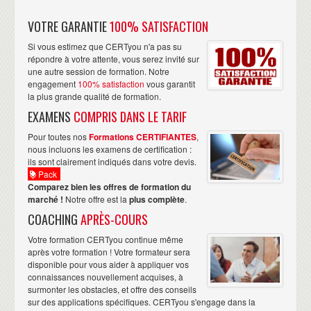
VOTRE GARANTIE
100% SATISFACTION
Si vous estimez que CERTyou n'a pas su
répondre à votre attente, vous serez invité sur
une autre session de formation. Notre
engagement
100% satisfaction
vous garantit
la plus grande qualité de formation.
EXAMENS
COMPRIS DANS LE TARIF
Pour toutes nos
Formations CERTIFIANTES
,
nous incluons les examens de certification :
ils sont clairement indiqués dans votre devis.
Pack
Comparez bien les offres de formation du
marché !
Notre offre est la
plus complète
.
COACHING
APRÈS-COURS
Votre formation CERTyou continue même
après votre formation ! Votre formateur sera
disponible pour vous aider à appliquer vos
connaissances nouvellement acquises, à
surmonter les obstacles, et offre des conseils
sur des applications spécifiques. CERTyou s'engage dans la