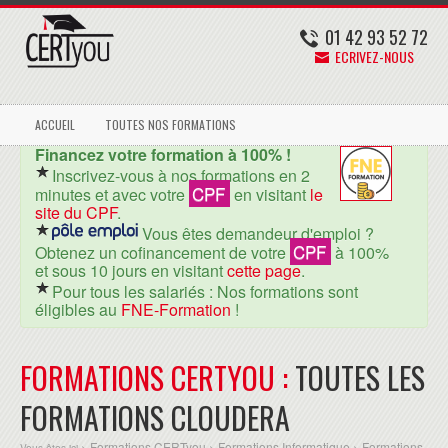
01 42 93 52 72
ECRIVEZ-NOUS
ACCUEIL
TOUTES NOS FORMATIONS
Financez votre formation à 100% !
Inscrivez-vous à nos formations en 2
CPF
minutes et avec votre
en visitant
le
site du CPF
.
Vous êtes demandeur d'emploi ?
CPF
Obtenez un cofinancement de votre
à 100%
et sous 10 jours en visitant
cette page
.
Pour tous les salariés : Nos formations sont
éligibles au
FNE-Formation
!
FORMATIONS CERTYOU :
TOUTES LES
FORMATIONS CLOUDERA
Formations CERTyou
Formations Informatique
Formations
Vous êtes ici >
>
>