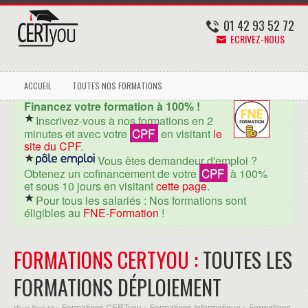
01 42 93 52 72
ECRIVEZ-NOUS
ACCUEIL
TOUTES NOS FORMATIONS
Financez votre formation à 100% !
Inscrivez-vous à nos formations en 2
CPF
minutes et avec votre
en visitant
le
site du CPF
.
Vous êtes demandeur d'emploi ?
CPF
Obtenez un cofinancement de votre
à 100%
et sous 10 jours en visitant
cette page
.
Pour tous les salariés : Nos formations sont
éligibles au
FNE-Formation
!
FORMATIONS CERTYOU :
TOUTES LES
FORMATIONS DÉPLOIEMENT
Formations CERTyou
Formations Informatique
Formations
Vous êtes ici >
>
>