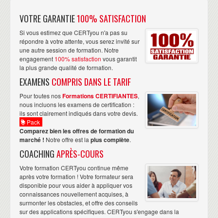
VOTRE GARANTIE
100% SATISFACTION
Si vous estimez que CERTyou n'a pas su
répondre à votre attente, vous serez invité sur
une autre session de formation. Notre
engagement
100% satisfaction
vous garantit
la plus grande qualité de formation.
EXAMENS
COMPRIS DANS LE TARIF
Pour toutes nos
Formations CERTIFIANTES
,
nous incluons les examens de certification :
ils sont clairement indiqués dans votre devis.
Pack
Comparez bien les offres de formation du
marché !
Notre offre est la
plus complète
.
COACHING
APRÈS-COURS
Votre formation CERTyou continue même
après votre formation ! Votre formateur sera
disponible pour vous aider à appliquer vos
connaissances nouvellement acquises, à
surmonter les obstacles, et offre des conseils
sur des applications spécifiques. CERTyou s'engage dans la