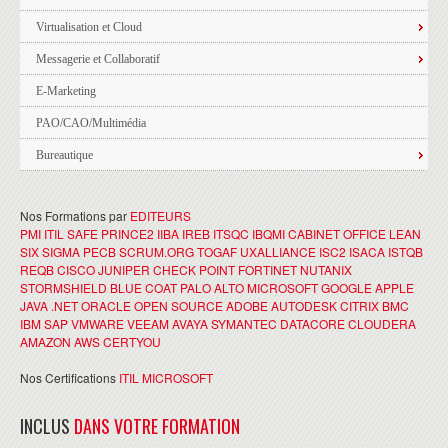
Virtualisation et Cloud
Messagerie et Collaboratif
E-Marketing
PAO/CAO/Multimédia
Bureautique
Nos Formations par
EDITEURS
PMI
ITIL
SAFE
PRINCE2
IIBA
IREB
ITSQC
IBQMI
CABINET OFFICE
LEAN
SIX SIGMA
PECB
SCRUM.ORG
TOGAF
UXALLIANCE
ISC2
ISACA
ISTQB
REQB
CISCO
JUNIPER
CHECK POINT
FORTINET
NUTANIX
STORMSHIELD
BLUE COAT
PALO ALTO
MICROSOFT
GOOGLE
APPLE
JAVA
.NET
ORACLE
OPEN SOURCE
ADOBE
AUTODESK
CITRIX
BMC
IBM
SAP
VMWARE
VEEAM
AVAYA
SYMANTEC
DATACORE
CLOUDERA
AMAZON AWS
CERTYOU
Nos Certifications
ITIL
MICROSOFT
INCLUS
DANS VOTRE FORMATION