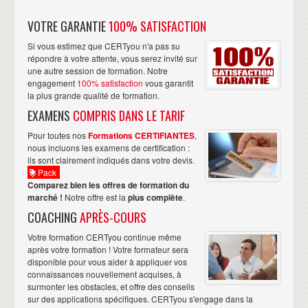
VOTRE GARANTIE
100% SATISFACTION
Si vous estimez que CERTyou n'a pas su
répondre à votre attente, vous serez invité sur
une autre session de formation. Notre
engagement
100% satisfaction
vous garantit
la plus grande qualité de formation.
EXAMENS
COMPRIS DANS LE TARIF
Pour toutes nos
Formations CERTIFIANTES
,
nous incluons les examens de certification :
ils sont clairement indiqués dans votre devis.
Pack
Comparez bien les offres de formation du
marché !
Notre offre est la
plus complète
.
COACHING
APRÈS-COURS
Votre formation CERTyou continue même
après votre formation ! Votre formateur sera
disponible pour vous aider à appliquer vos
connaissances nouvellement acquises, à
surmonter les obstacles, et offre des conseils
sur des applications spécifiques. CERTyou s'engage dans la