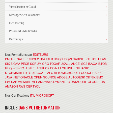
Virtualisation et Cloud
Messagerie et Collaboratif
E-Marketing
PAO/CAO/Multimédia
Bureautique
Nos Formations par
EDITEURS
PMI
ITIL
SAFE
PRINCE2
IIBA
IREB
ITSQC
IBQMI
CABINET OFFICE
LEAN
SIX SIGMA
PECB
SCRUM.ORG
TOGAF
UXALLIANCE
ISC2
ISACA
ISTQB
REQB
CISCO
JUNIPER
CHECK POINT
FORTINET
NUTANIX
STORMSHIELD
BLUE COAT
PALO ALTO
MICROSOFT
GOOGLE
APPLE
JAVA
.NET
ORACLE
OPEN SOURCE
ADOBE
AUTODESK
CITRIX
BMC
IBM
SAP
VMWARE
VEEAM
AVAYA
SYMANTEC
DATACORE
CLOUDERA
AMAZON AWS
CERTYOU
Nos Certifications
ITIL
MICROSOFT
INCLUS
DANS VOTRE FORMATION