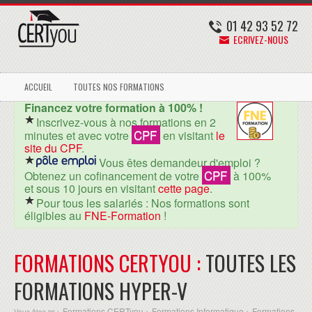
01 42 93 52 72
ECRIVEZ-NOUS
ACCUEIL
TOUTES NOS FORMATIONS
Financez votre formation à 100% !
Inscrivez-vous à nos formations en 2
CPF
minutes et avec votre
en visitant
le
site du CPF
.
Vous êtes demandeur d'emploi ?
CPF
Obtenez un cofinancement de votre
à 100%
et sous 10 jours en visitant
cette page
.
Pour tous les salariés : Nos formations sont
éligibles au
FNE-Formation
!
FORMATIONS CERTYOU :
TOUTES LES
FORMATIONS HYPER-V
Formations CERTyou
Formations Informatique
Formations
Vous êtes ici >
>
>